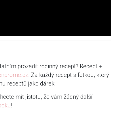
statním prozadit rodinný recept? Recept +
enprome.cz
. Za každý recept s fotkou, který
u receptů jako dárek!
hcete mít jistotu, že vám žádný další
ooku
!