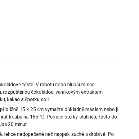
okoládové těsto. V robotu nebo hlubší misce
m, rozpuštěnou čokoládou, vanilkovým extraktem
u, kakao a špetku soli.
přibližně 15 × 25 cm vymažte důkladně máslem nebo ji
řát troubu na 165 °C. Pomocí stěrky stáhněte těsto do
uba 20 minut.
né, lehce nedopečené než naopak suché a drobivé. Po