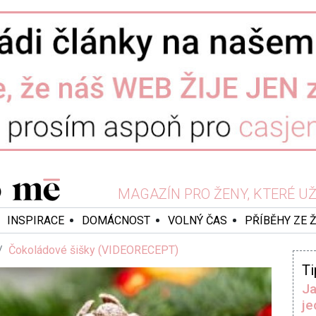
MAGAZÍN PRO ŽENY, KTERÉ UŽ 
INSPIRACE
DOMÁCNOST
VOLNÝ ČAS
PŘÍBĚHY ZE 
Čokoládové šišky (VIDEORECEPT)
Ti
Ja
je