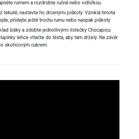
ápněte rumem a rozdrobte ručně nebo vidličkou.
 tekuté, nastavte ho drcenými piškoty. Vzniklá hmota
jde, přidejte ještě trochu rumu nebo naopak piškoty.
áklad šišky a zdobte jednotlivými lístečky Chocapicu.
lupínky lehce vtlačte do těsta, aby tam držely. Na závěr
o skořicovým cukrem.