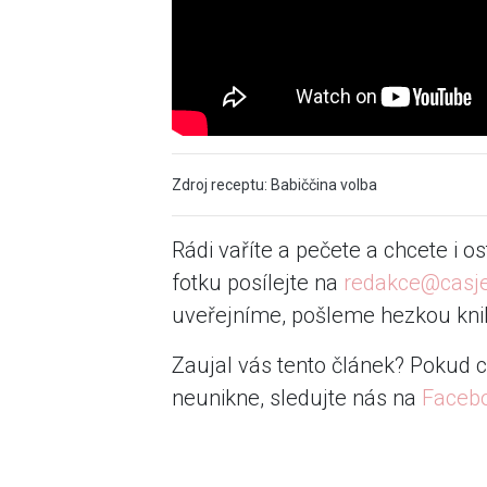
Zdroj receptu: Babiččina volba
Rádi vaříte a pečete a chcete i o
fotku posílejte na
redakce@casj
uveřejníme, pošleme hezkou knih
Zaujal vás tento článek? Pokud c
neunikne, sledujte nás na
Faceb