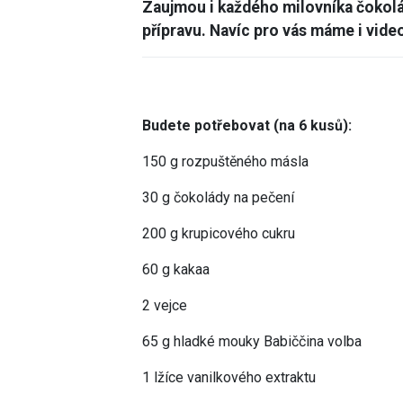
Zaujmou i každého milovníka čokolád
přípravu. Navíc pro vás máme i vide
Budete potřebovat (na 6 kusů):
150 g rozpuštěného másla
30 g čokolády na pečení
200 g krupicového cukru
60 g kakaa
2 vejce
65 g hladké mouky Babiččina volba
1 lžíce vanilkového extraktu