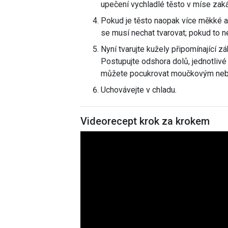
upečení vychladlé těsto v míse zak
Pokud je těsto naopak více měkké až
se musí nechat tvarovat; pokud to ne
Nyní tvarujte kužely připomínající z
Postupujte odshora dolů, jednotlivé 
můžete pocukrovat moučkovým neb
Uchovávejte v chladu.
Videorecept krok za krokem