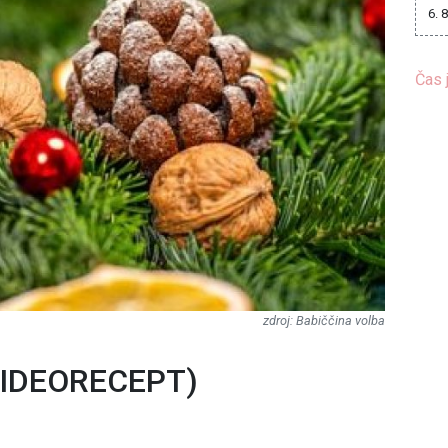
6. 
Čas 
Babiččina volba
(VIDEORECEPT)