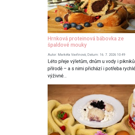
Hrnková proteinová bábovka ze
špaldové mouky
Autor: Markéta Vavřinová, Datum: 16. 7. 2026 10:49
Léto přeje výletům, dnům u vody i piknik
přírodě – a s nimi přichází i potřeba rychl
výživné…