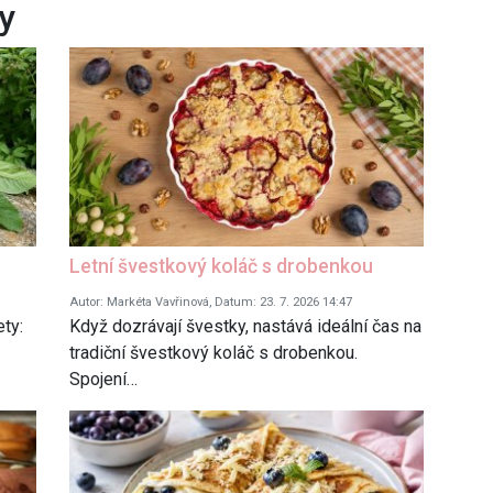
ky
Letní švestkový koláč s drobenkou
Autor: Markéta Vavřinová, Datum: 23. 7. 2026 14:47
ty:
Když dozrávají švestky, nastává ideální čas na
tradiční švestkový koláč s drobenkou.
Spojení…