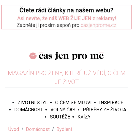
MAGAZÍN PRO ŽENY, KTERÉ UŽ VĚDÍ, O ČEM
JE ŽIVOT
ŽIVOTNÍ STYL
O ČEM SE MLUVÍ
INSPIRACE
DOMÁCNOST
VOLNÝ ČAS
PŘÍBĚHY ZE ŽIVOTA
SOUTĚŽE
KVÍZY
Úvod
Domácnost
Bydlení