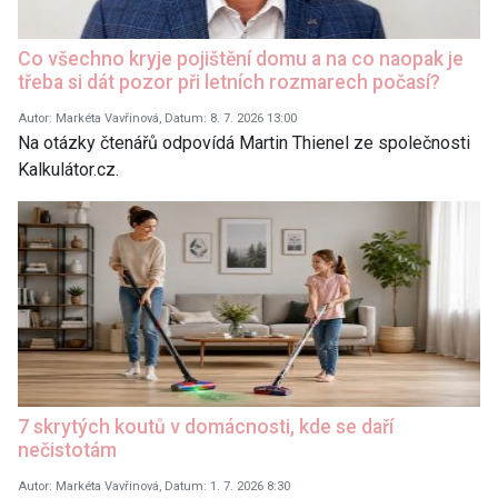
Co všechno kryje pojištění domu a na co naopak je
třeba si dát pozor při letních rozmarech počasí?
Autor: Markéta Vavřinová, Datum: 8. 7. 2026 13:00
Na otázky čtenářů odpovídá Martin Thienel ze společnosti
Kalkulátor.cz.
7 skrytých koutů v domácnosti, kde se daří
nečistotám
Autor: Markéta Vavřinová, Datum: 1. 7. 2026 8:30