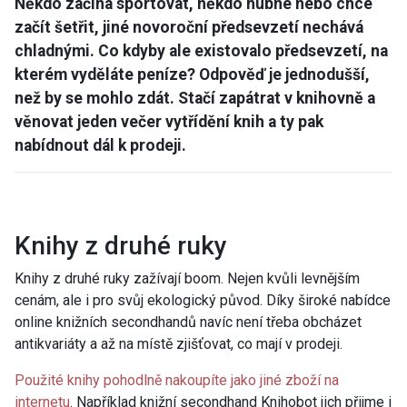
Někdo začíná sportovat, někdo hubne nebo chce
začít šetřit, jiné novoroční předsevzetí nechává
chladnými. Co kdyby ale existovalo předsevzetí, na
kterém vyděláte peníze? Odpověď je jednodušší,
než by se mohlo zdát. Stačí zapátrat v knihovně a
věnovat jeden večer vytřídění knih a ty pak
nabídnout dál k prodeji.
Knihy z druhé ruky
Knihy z druhé ruky zažívají boom. Nejen kvůli levnějším
cenám, ale i pro svůj ekologický původ. Díky široké nabídce
online knižních secondhandů navíc není třeba obcházet
antikvariáty a až na místě zjišťovat, co mají v prodeji.
Použité knihy pohodlně nakoupíte jako jiné zboží na
internetu
. Například knižní secondhand Knihobot jich přijme i