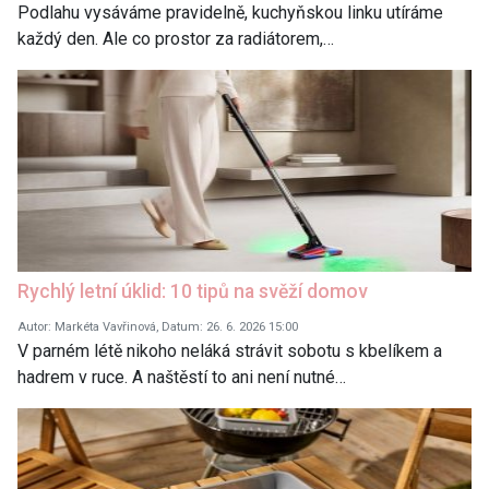
Podlahu vysáváme pravidelně, kuchyňskou linku utíráme
každý den. Ale co prostor za radiátorem,…
Rychlý letní úklid: 10 tipů na svěží domov
Autor: Markéta Vavřinová, Datum: 26. 6. 2026 15:00
V parném létě nikoho neláká strávit sobotu s kbelíkem a
hadrem v ruce. A naštěstí to ani není nutné…