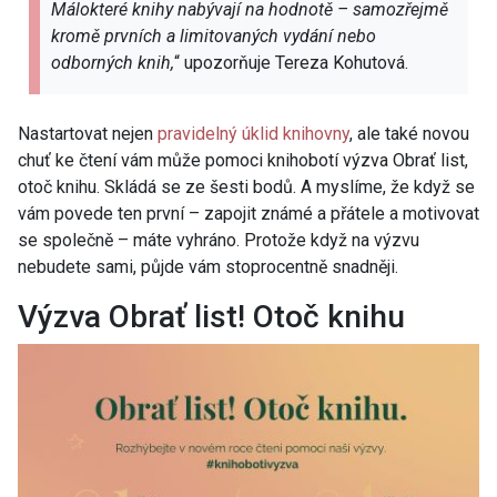
Málokteré knihy nabývají na hodnotě – samozřejmě
kromě prvních a limitovaných vydání nebo
odborných knih,
“ upozorňuje Tereza Kohutová.
Nastartovat nejen
pravidelný úklid knihovny
, ale také novou
chuť ke čtení vám může pomoci knihobotí výzva Obrať list,
otoč knihu. Skládá se ze šesti bodů. A myslíme, že když se
vám povede ten první – zapojit známé a přátele a motivovat
se společně – máte vyhráno. Protože když na výzvu
nebudete sami, půjde vám stoprocentně snadněji.
Výzva Obrať list! Otoč knihu