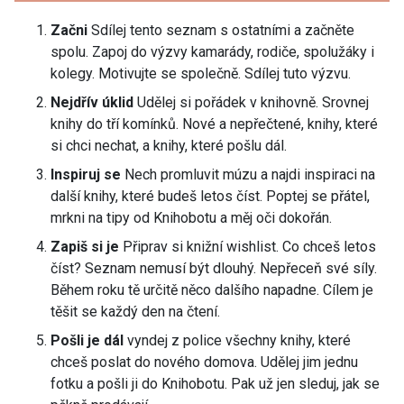
Začni
Sdílej tento seznam s ostatními a začněte
spolu. Zapoj do výzvy kamarády, rodiče, spolužáky i
kolegy. Motivujte se společně. Sdílej tuto výzvu.
Nejdřív úklid
Udělej si pořádek v knihovně. Srovnej
knihy do tří komínků. Nové a nepřečtené, knihy, které
si chci nechat, a knihy, které pošlu dál.
Inspiruj se
Nech promluvit múzu a najdi inspiraci na
další knihy, které budeš letos číst. Poptej se přátel,
mrkni na tipy od Knihobotu a měj oči dokořán.
Zapiš si je
Připrav si knižní wishlist. Co chceš letos
číst? Seznam nemusí být dlouhý. Nepřeceň své síly.
Během roku tě určitě něco dalšího napadne. Cílem je
těšit se každý den na čtení.
Pošli je dál
vyndej z police všechny knihy, které
chceš poslat do nového domova. Udělej jim jednu
fotku a pošli ji do Knihobotu. Pak už jen sleduj, jak se