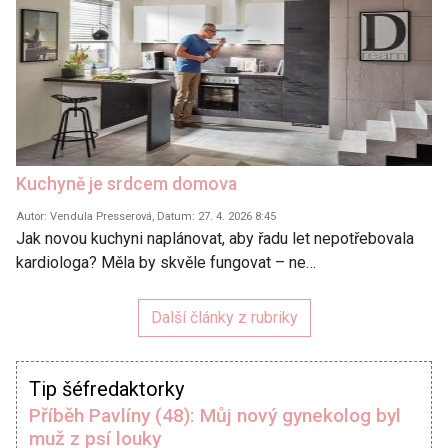
Kuchyně je srdcem domova
Autor: Vendula Presserová, Datum: 27. 4. 2026 8:45
Jak novou kuchyni naplánovat, aby řadu let nepotřebovala
kardiologa? Měla by skvěle fungovat – ne…
Další články z rubriky
Tip šéfredaktorky
Příběh Pavlíny (48): Můj nový gynekolog byl
muž z psí louky