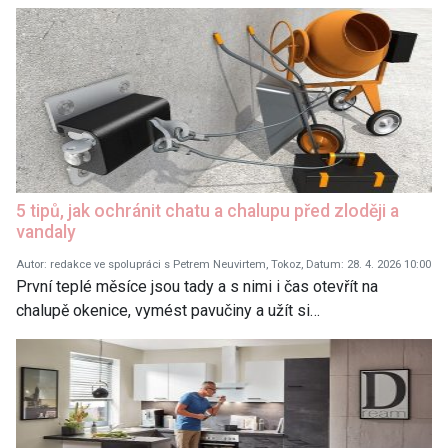
5 tipů, jak ochránit chatu a chalupu před zloději a
vandaly
Autor: redakce ve spolupráci s Petrem Neuvirtem, Tokoz, Datum: 28. 4. 2026 10:00
První teplé měsíce jsou tady a s nimi i čas otevřít na
chalupě okenice, vymést pavučiny a užít si…