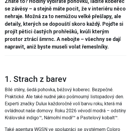
Znáte to? Hodiny vybíráte pohovku, ladíte koberec
se závěsy – a stejně máte pocit, že v interiéru něco
nehraje. Možná za to nemůžou velké přešlapy, ale
detaily, kterých se dopouští skoro každý. Pojďte si
projít pětici častých prohřešků, kvůli kterým
prostor ztrácí šmrnc. A nebojte – všechny se dají
napravit, aniž byste museli volat řemeslníky.
1. Strach z barev
Bílé stěny, šedá pohovka, béžový koberec. Bezpečné.
Praktické. Ale také nudné jako pošmourný listopadový den.
Experti značky Dulux každoročně volí barvu roku, která má
ovládnout naše domovy. Roku 2026 vévodí modrá – odstíny
Královské indigo™, Námořní modř™ a Pastelový kobalt™.
Také agentura WGSN ve spolupráci se systémem Coloro