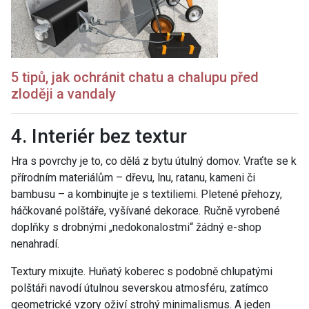
5 tipů, jak ochránit chatu a chalupu před
zloději a vandaly
4. Interiér bez textur
Hra s povrchy je to, co dělá z bytu útulný domov. Vraťte se k
přírodním materiálům – dřevu, lnu, ratanu, kameni či
bambusu – a kombinujte je s textiliemi. Pletené přehozy,
háčkované polštáře, vyšívané dekorace. Ručně vyrobené
doplňky s drobnými „nedokonalostmi“ žádný e-shop
nenahradí.
Textury mixujte. Huňatý koberec s podobně chlupatými
polštáři navodí útulnou severskou atmosféru, zatímco
geometrické vzory oživí strohý minimalismus. A jeden