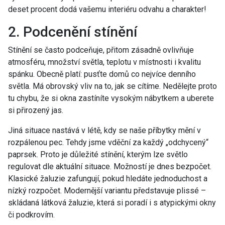
deset procent dodá vašemu interiéru odvahu a charakter!
2. Podcenění stínění
Stínění se často podceňuje, přitom zásadně ovlivňuje
atmosféru, množství světla, teplotu v místnosti i kvalitu
spánku. Obecně platí: pusťte domů co nejvíce denního
světla. Má obrovský vliv na to, jak se cítíme. Nedělejte proto
tu chybu, že si okna zastíníte vysokým nábytkem a uberete
si přirozený jas.
Jiná situace nastává v létě, kdy se naše příbytky mění v
rozpálenou pec. Tehdy jsme vděční za každý „odchycený“
paprsek. Proto je důležité stínění, kterým lze světlo
regulovat dle aktuální situace. Možností je dnes bezpočet.
Klasické žaluzie zafungují, pokud hledáte jednoduchost a
nízký rozpočet. Modernější variantu představuje plissé –
skládaná látková žaluzie, která si poradí i s atypickými okny
či podkrovím.