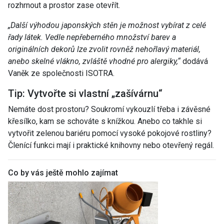
rozhrnout a prostor zase otevřít.
„
Další výhodou japonských stěn je možnost vybírat z celé
řady látek. Vedle nepřeberného množství barev a
originálních dekorů lze zvolit rovněž nehořlavý materiál,
anebo skelné vlákno, zvláště vhodné pro alergiky
,“
dodává
Vaněk ze společnosti ISOTRA.
Tip: Vytvořte si vlastní „zašívárnu“
Nemáte dost prostoru? Soukromí vykouzlí třeba i závěsné
křesílko, kam se schováte s knížkou. Anebo co takhle si
vytvořit zelenou bariéru pomocí vysoké pokojové rostliny?
Členící funkci mají i praktické knihovny nebo otevřený regál.
Co by vás ještě mohlo zajímat