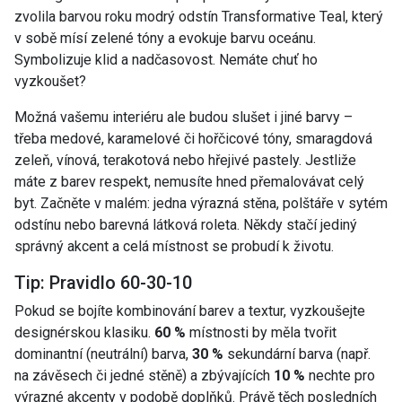
zvolila barvou roku modrý odstín Transformative Teal, který
v sobě mísí zelené tóny a evokuje barvu oceánu.
Symbolizuje klid a nadčasovost. Nemáte chuť ho
vyzkoušet?
Možná vašemu interiéru ale budou slušet i jiné barvy –
třeba medové, karamelové či hořčicové tóny, smaragdová
zeleň, vínová, terakotová nebo hřejivé pastely. Jestliže
máte z barev respekt, nemusíte hned přemalovávat celý
byt. Začněte v malém: jedna výrazná stěna, polštáře v sytém
odstínu nebo barevná látková roleta. Někdy stačí jediný
správný akcent a celá místnost se probudí k životu.
Tip: Pravidlo 60-30-10
Pokud se bojíte kombinování barev a textur, vyzkoušejte
designérskou klasiku.
60 %
místnosti by měla tvořit
dominantní (neutrální) barva,
30 %
sekundární barva (např.
na závěsech či jedné stěně) a zbývajících
10 %
nechte pro
výrazné akcenty v podobě doplňků. Právě těch posledních