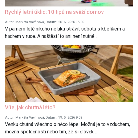
Rychlý letní úklid: 10 tipů na svěží domov
Autor: Markéta Vavřinová, Datum: 26. 6. 2026 15:00
V parném létě nikoho neláká strávit sobotu s kbelíkem a
hadrem v ruce. A naštěstí to ani není nutné…
Víte, jak chutná léto?
Autor: Markéta Vavřinová, Datum: 19. 5. 2026 9:39
Venku chutná všechno o něco lépe. Možná je to vzduchem,
možná společností nebo tím, že si člověk…