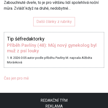
Zabouchnuté dveře, to je pro většinu lidí spolehlivá noční
můra. Zvlášť když na druhé, nedobytné…
Další články z rubriky
Tip šéfredaktorky
Příběh Pavlíny (48): Můj nový gynekolog byl
muž z psí louky
1. 8. 2026 0:05
autor podle příběhu Pavlíny M. napsala Alžběta
Morávková
Čas jen pro mě
REDAKČNÍ TÝM
REKLAMA