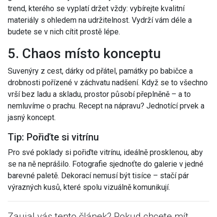
trend, kterého se vyplatí držet vždy: vybírejte kvalitní
materiály s ohledem na udržitelnost. Vydrží vám déle a
budete se v nich cítit prostě lépe.
5. Chaos místo konceptu
Suvenýry z cest, dárky od přátel, památky po babičce a
drobnosti pořízené v záchvatu nadšení. Když se to všechno
vrší bez ladu a skladu, prostor působí přeplněně – a to
nemluvíme o prachu. Recept na nápravu? Jednotící prvek a
jasný koncept.
Tip: Pořiďte si vitrínu
Pro své poklady si pořiďte vitrínu, ideálně prosklenou, aby
se na ně neprášilo. Fotografie sjednoťte do galerie v jedné
barevné paletě. Dekorací nemusí být tisíce – stačí pár
výrazných kusů, které spolu vizuálně komunikují.
Zaujal vás tento článek? Pokud chcete mít