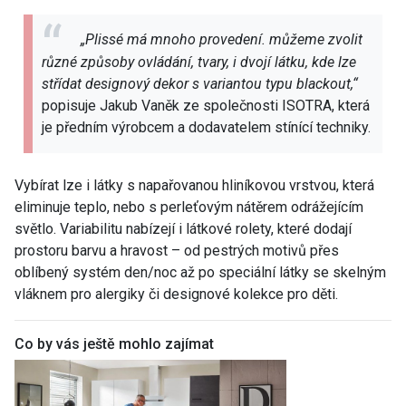
„Plissé má mnoho provedení. můžeme zvolit
různé způsoby ovládání, tvary, i dvojí látku, kde lze
střídat designový dekor s variantou typu blackout,“
popisuje Jakub Vaněk ze společnosti ISOTRA, která
je předním výrobcem a dodavatelem stínící techniky.
Vybírat lze i látky s napařovanou hliníkovou vrstvou, která
eliminuje teplo, nebo s perleťovým nátěrem odrážejícím
světlo. Variabilitu nabízejí i látkové rolety, které dodají
prostoru barvu a hravost – od pestrých motivů přes
oblíbený systém den/noc až po speciální látky se skelným
vláknem pro alergiky či designové kolekce pro děti.
Co by vás ještě mohlo zajímat