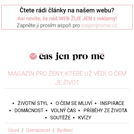
MAGAZÍN PRO ŽENY, KTERÉ UŽ VĚDÍ, O ČEM
JE ŽIVOT
ŽIVOTNÍ STYL
O ČEM SE MLUVÍ
INSPIRACE
DOMÁCNOST
VOLNÝ ČAS
PŘÍBĚHY ZE ŽIVOTA
SOUTĚŽE
KVÍZY
Úvod
Domácnost
Bydlení