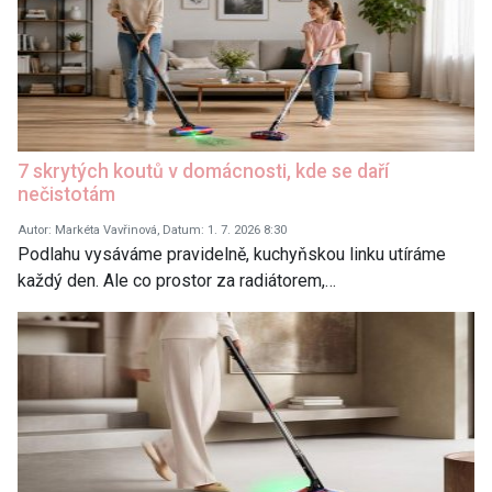
7 skrytých koutů v domácnosti, kde se daří
nečistotám
Autor: Markéta Vavřinová, Datum: 1. 7. 2026 8:30
Podlahu vysáváme pravidelně, kuchyňskou linku utíráme
každý den. Ale co prostor za radiátorem,…