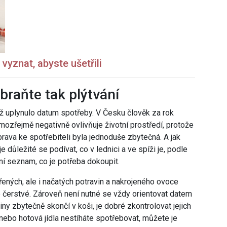
vyznat, abyste ušetřili
braňte tak plýtvání
mž uplynulo datum spotřeby. V Česku člověk za rok
mozřejmě negativně ovlivňuje životní prostředí, protože
rava ke spotřebiteli byla jednoduše zbytečná. A jak
důležité se podívat, co v lednici a ve spíži je, podle
ní seznam, co je potřeba dokoupit.
ených, ale i načatých potravin a nakrojeného ovoce
e čerstvé. Zároveň není nutné se vždy orientovat datem
iny zbytečně skončí v koši, je dobré zkontrolovat jejich
y nebo hotová jídla nestíháte spotřebovat, můžete je