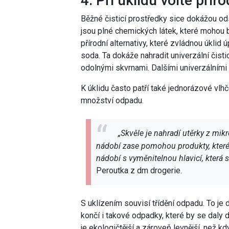
4. Při úklidu volte přír
Běžné čisticí prostředky sice dokážou odst
jsou plné chemických látek, které mohou bý
přírodní alternativy, které zvládnou úkli
soda. Ta dokáže nahradit univerzální čisti
odolnými skvrnami. Dalšími univerzálními 
K úklidu často patří také jednorázové vlhč
množství odpadu.
„Skvěle je nahradí utěrky z mik
nádobí zase pomohou produkty, které
nádobí s vyměnitelnou hlavicí, která se
Peroutka z dm drogerie.
S uklízením souvisí třídění odpadu. To je 
končí i takové odpadky, které by se daly 
je ekologičtější a zároveň levnější, než k