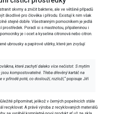
odní čisticí prostředky
ranit skvrny a zničit bakterie, ale ve většině případů
t škodlivé pro člověka i přírodu. Existují k nim však
d úplně stejně dobře. Všestranným pomocníkem je jedlá
cí prostředek. Poradí si s mastnotou, připáleninou i
pomocníky je i ocet a kyselina citronová nebo citron.
ené ubrousky a papírové utěrky, které jen zvyšují
rovlákna, které zachytí daleko více nečistot. S mytím
 jsou kompostovatelné. Třeba dřevěný kartáč na
 v přírodě poté, co doslouží, rozloží,“
popisuje Jiří
důležité připomínat, jelikož v černých popelnicích stále
dál recyklovat. A právě výroba z recyklovaných materiálů
dyby se vyráběl kompletně nový produkt ať už ze skla,