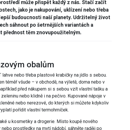
rostředí může přispět každý z nás. Stačí začít
stech, jako je nakupování, uklízení nebo třeba
k lepší budoucnosti naší planety. Udržitelný život
ech sáhnout po šetrnějších variantách a
t přednost těm znovupoužitelným.
rázovým obalům
 lahve nebo třeba plastové krabičky na jídlo s sebou.
en téměř všude – v obchodě, na výletě, doma nebo v
například před nákupem si s sebou vzít vlastní tašku a
 zeleninu nebo klidně i na pečivo. Kupované nápoje v
skleněné nebo nerezové, do kterých si můžete kdykoliv
platí pořídit vlastní termohrníček.
také u kosmetiky a drogerie. Místo koupě nového
 nebo prostředky na mytí nádobí, sáhněte raději po