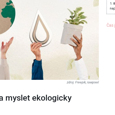
1. 
nap
Čas 
Freepik, rawpixel
t a myslet ekologicky