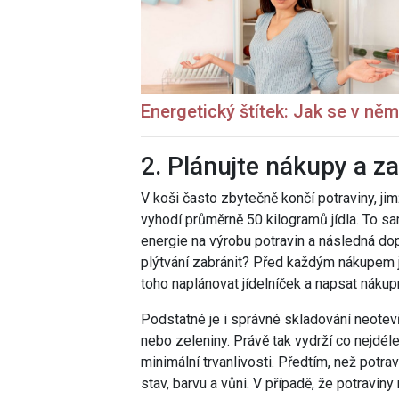
Energetický štítek: Jak se v něm 
2. Plánujte nákupy a za
V koši často zbytečně končí potraviny, ji
vyhodí průměrně 50 kilogramů jídla. To sa
energie na výrobu potravin a následná dop
plýtvání zabránit? Před každým nákupem je 
toho naplánovat jídelníček a napsat nákup
Podstatné je i správné skladování neotevř
nebo zeleniny. Právě tak vydrží co nejdél
minimální trvanlivosti. Předtím, než potrav
stav, barvu a vůni. V případě, že potravin