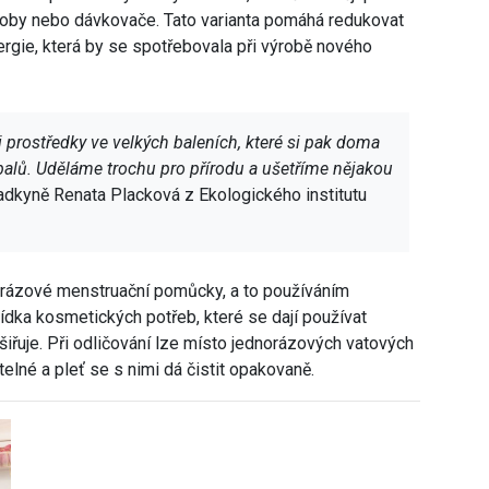
ádoby nebo dávkovače. Tato varianta pomáhá redukovat
ergie, která by se spotřebovala při výrobě nového
prostředky ve velkých baleních, které si pak doma
alů. Uděláme trochu pro přírodu a ušetříme nějakou
adkyně Renata Placková z Ekologického institutu
norázové menstruační pomůcky, a to používáním
ídka kosmetických potřeb, které se dají používat
iřuje. Při odličování lze místo jednorázových vatových
elné a pleť se s nimi dá čistit opakovaně.