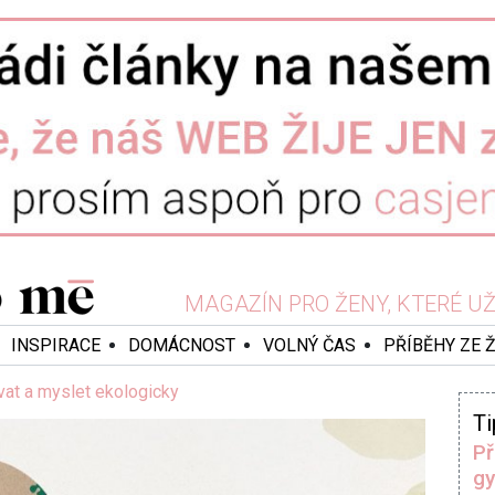
MAGAZÍN PRO ŽENY, KTERÉ UŽ 
INSPIRACE
DOMÁCNOST
VOLNÝ ČAS
PŘÍBĚHY ZE 
tvat a myslet ekologicky
Ti
Př
gy