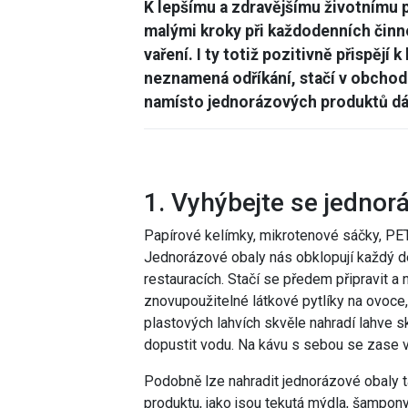
K lepšímu a zdravějšímu životnímu p
malými kroky při každodenních činno
vaření. I ty totiž pozitivně přispějí 
neznamená odříkání, stačí v obchod
namísto jednorázových produktů dá
1. Vyhýbejte se jedno
Papírové kelímky, mikrotenové sáčky, PET
Jednorázové obaly nás obklopují každý d
restauracích. Stačí se předem připravit a 
znovupoužitelné látkové pytlíky na ovoce,
plastových lahvích skvěle nahradí lahve 
dopustit vodu. Na kávu s sebou se zase vy
Podobně lze nahradit jednorázové obaly 
produktu, jako jsou tekutá mýdla, šampony