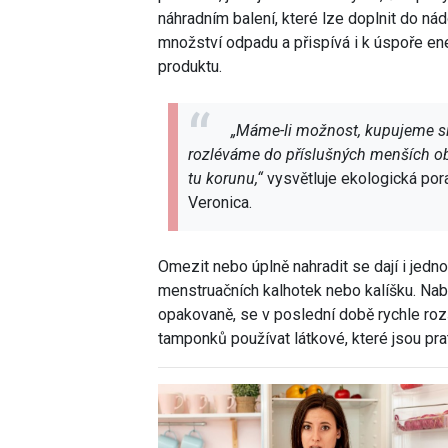
náhradním balení, které lze doplnit do n
množství odpadu a přispívá i k úspoře en
produktu.
„Máme-li možnost, kupujeme si 
rozléváme do příslušných menších ob
tu korunu,“
vysvětluje ekologická por
Veronica.
Omezit nebo úplně nahradit se dají i jed
menstruačních kalhotek nebo kalíšku. Nab
opakovaně, se v poslední době rychle rozš
tamponků používat látkové, které jsou prat