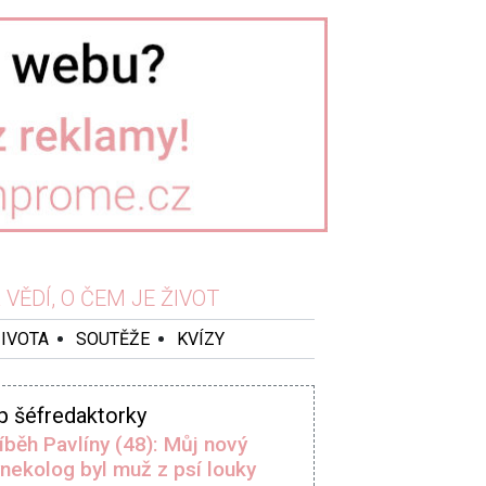
VĚDÍ, O ČEM JE ŽIVOT
ŽIVOTA
SOUTĚŽE
KVÍZY
p šéfredaktorky
íběh Pavlíny (48): Můj nový
nekolog byl muž z psí louky