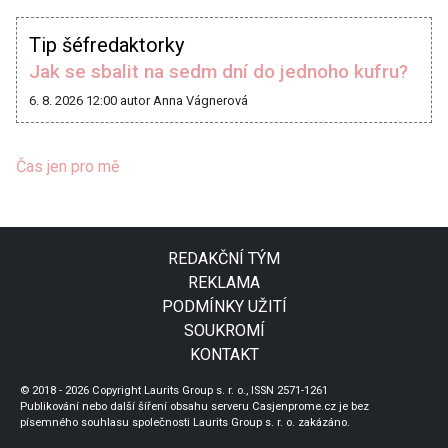
Tip šéfredaktorky
Jak se sbalit na sedm dní do jednoho kufru?
6. 8. 2026 12:00
autor Anna Vágnerová
Čas jen pro mě
REDAKČNÍ TÝM
REKLAMA
PODMÍNKY UŽITÍ
SOUKROMÍ
KONTAKT
© 2018 - 2026 Copyright Laurits Group s. r. o., ISSN 2571-1261
Publikování nebo další šíření obsahu serveru Casjenprome.cz je bez
písemného souhlasu společnosti Laurits Group s. r. o. zakázáno.