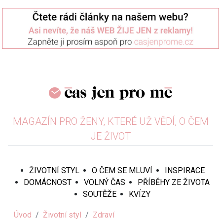
MAGAZÍN PRO ŽENY, KTERÉ UŽ VĚDÍ, O ČEM
JE ŽIVOT
ŽIVOTNÍ STYL
O ČEM SE MLUVÍ
INSPIRACE
DOMÁCNOST
VOLNÝ ČAS
PŘÍBĚHY ZE ŽIVOTA
SOUTĚŽE
KVÍZY
Úvod
Životní styl
Zdraví