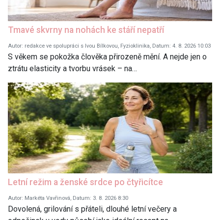
Tmavé skvrny na nohách ke stáří nepatří
Autor: redakce ve spolupráci s Ivou Bílkovou, Fyzioklinika, Datum: 4. 8. 2026 10:03
S věkem se pokožka člověka přirozeně mění. A nejde jen o
ztrátu elasticity a tvorbu vrásek – na…
Letní režim a ženské srdce po čtyřicítce
Autor: Markéta Vavřinová, Datum: 3. 8. 2026 8:30
Dovolená, grilování s přáteli, dlouhé letní večery a