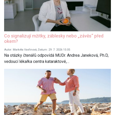
Co signalizují mžitky, záblesky nebo „závěs“ před
okem?
Autor: Markéta Vavřinová, Datum: 29. 7. 2026 15:05
Na otázky čtenářů odpovídá MUDr. Andrea Janeková, Ph.D,
vedoucí lékařka centra kataraktové,…