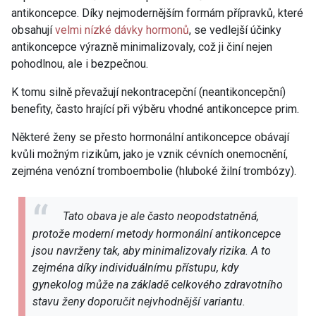
antikoncepce. Díky nejmodernějším formám přípravků, které
obsahují
velmi nízké dávky hormonů
, se vedlejší účinky
antikoncepce výrazně minimalizovaly, což ji činí nejen
pohodlnou, ale i bezpečnou.
K tomu silně převažují nekontracepční (neantikoncepční)
benefity, často hrající při výběru vhodné antikoncepce prim.
Některé ženy se přesto hormonální antikoncepce obávají
kvůli možným rizikům, jako je vznik cévních onemocnění,
zejména venózní tromboembolie (hluboké žilní trombózy).
Tato obava je ale často neopodstatněná,
protože moderní metody hormonální antikoncepce
jsou navrženy tak, aby minimalizovaly rizika. A to
zejména díky individuálnímu přístupu, kdy
gynekolog může na základě celkového zdravotního
stavu ženy doporučit nejvhodnější variantu.