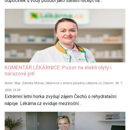
odpočinek u vody působí jako ideální recept na…
KOMENTÁŘ LÉKÁRNICE: Pozor na elektrolyty i
nárazové pití
Autor: Mgr. Zdenka Morvai, lékárnice z online poradny Lékárna.cz, Datum: 30. 7.
2026 15:59
Extrémní letní horka zvyšují zájem Čechů o rehydratační
nápoje. Lékárna.cz eviduje meziroční…