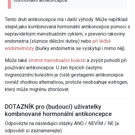
hormonální antikoncepce.
Tento druh antikoncepce má i další výhody. Může například
stejně jako kombinovaná hormonální antikoncepce pomoci s
nepravidelným menstruačním cyklem, v prevenci rakoviny
endometria (sliznice děložní dutiny) nebo
při léčbě
endometriózy
(buňky endometria se vyskytují i mimo něj).
Může také
zmírnit menstruační bolesti
a zvýšit pohodlí při
používání antikoncepce. U žen trpících častými
migrenózními bolestmi je čistě gestagenní antikoncepce
rovněž vhodnou alternativou, protože neobsahuje estrogen,
který může migrénu zhoršovat.
DOTAZNÍK pro (budoucí) uživatelky
kombinované hormonální antikoncepce
Odpovězte na následující otázky ANO / NEVÍM / NE (a
odpovědi si zaznamenejte):