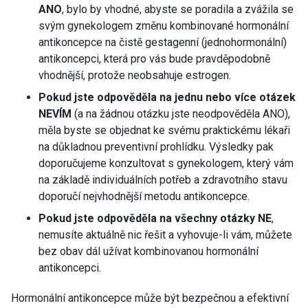
ANO
, bylo by vhodné, abyste se poradila a zvážila se
svým gynekologem změnu kombinované hormonální
antikoncepce na čistě gestagenní (jednohormonální)
antikoncepci, která pro vás bude pravděpodobně
vhodnější, protože neobsahuje estrogen.
Pokud jste odpověděla na jednu nebo více otázek
NEVÍM
(a na žádnou otázku jste neodpověděla ANO),
měla byste se objednat ke svému praktickému lékaři
na důkladnou preventivní prohlídku. Výsledky pak
doporučujeme konzultovat s gynekologem, který vám
na základě individuálních potřeb a zdravotního stavu
doporučí nejvhodnější metodu antikoncepce.
Pokud jste odpověděla na všechny otázky NE
,
nemusíte aktuálně nic řešit a vyhovuje-li vám, můžete
bez obav dál užívat kombinovanou hormonální
antikoncepci.
Hormonální antikoncepce může být bezpečnou a efektivní