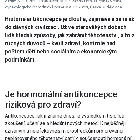
datum: 27. 3. 2025 10:48
autor: MUDr. Vanda Hořejší, gynekoložka,
gynekologicko-porodnická praxe MATICE-GYN, České Budějovice
Historie antikoncepce je dlouhá, zajímavá a sahá až
do dávných civilizací. Už ve starověkých dobách
lidé hledali způsoby, jak zabránit těhotenství, a to z
různých důvodů – kvůli zdraví, kontrole nad
počtem dětí nebo sociálním a ekonomickým
podmínkám.
Je hormonální antikoncepce
riziková pro zdraví?
Antikoncepce, jak ji známe dnes, je výsledkem tisíciletí
zkoušení, učení se a hledání nových metod. K nejběžněji
užívaným a nejefektivnějším prostředkům pro prevenci
neplánovaného těhotenství patří v současnosti hormonální