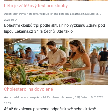
Léto je zátěžový test pro klouby
Autor: Mgr. Pavla Horáková, vedoucí online poradny Lékárna.cz, Datum: 25. 7.
2026 10:04
Bolestmi kloubů trpí podle aktuálního výzkumu Zdraví pod
lupou Lékárna.cz 34 % Čechů. Jde tak o…
Cholesterol na dovolené
Autor: redakce ve spolupráci s MUDr. Janou Ježkovou, OZP, Datum: 9. 7. 2026
16:55
Ať už dovolenou pojmeme odpočinkově nebo aktivně,