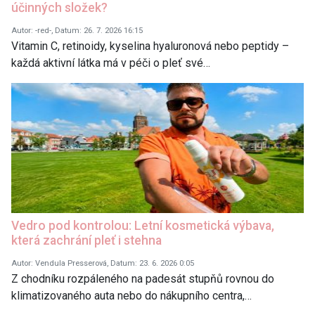
účinných složek?
Autor: -red-, Datum: 26. 7. 2026 16:15
Vitamin C, retinoidy, kyselina hyaluronová nebo peptidy –
každá aktivní látka má v péči o pleť své…
Vedro pod kontrolou: Letní kosmetická výbava,
která zachrání pleť i stehna
Autor: Vendula Presserová, Datum: 23. 6. 2026 0:05
Z chodníku rozpáleného na padesát stupňů rovnou do
klimatizovaného auta nebo do nákupního centra,…