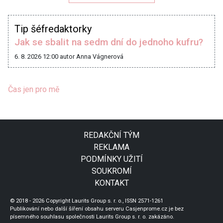
Tip šéfredaktorky
Jak se sbalit na sedm dní do jednoho kufru?
6. 8. 2026 12:00
autor Anna Vágnerová
Čas jen pro mě
REDAKČNÍ TÝM
REKLAMA
PODMÍNKY UŽITÍ
SOUKROMÍ
KONTAKT
© 2018 - 2026 Copyright Laurits Group s. r. o., ISSN 2571-1261
Publikování nebo další šíření obsahu serveru Casjenprome.cz je bez
písemného souhlasu společnosti Laurits Group s. r. o. zakázáno.