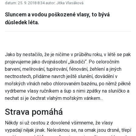
datum: 25. 9. 2018 8:34
autor: Jitka Vlasáková
Sluncem a vodou poškozené vlasy, to bývá
důsledek léta.
Jako by nestačilo, že je ničíme v průběhu roku, v létě se pak
projevujeme jako dvojnásobní „škodiči“. Po celoročním
barvení, melírování, tupírování, fénování, žehlení a jiných
nectnostech, přidáme navrch ještě slunění, dovádění v
mořských vlnách nebo chlorovaném bazénu, po němž pěkně
vydrbeme vlasy ručníkem a šup s nimi zpátky na sluníčko a
nechat si je čechrat vlahým mořským vánkem...
Strava pomáhá
Někdy si už cestou z dovolené všimneme, že vlasy
vypadají nějak jinak. Nelesknou se, na omak jsou drsné, třepí