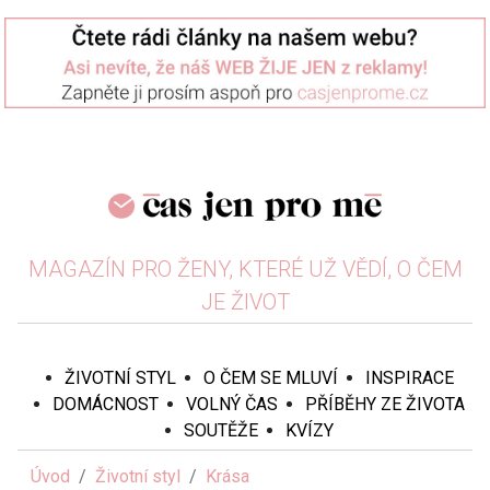
MAGAZÍN PRO ŽENY, KTERÉ UŽ VĚDÍ, O ČEM
JE ŽIVOT
ŽIVOTNÍ STYL
O ČEM SE MLUVÍ
INSPIRACE
DOMÁCNOST
VOLNÝ ČAS
PŘÍBĚHY ZE ŽIVOTA
SOUTĚŽE
KVÍZY
Úvod
Životní styl
Krása