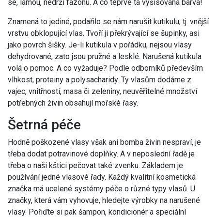
se, lámou, nedrží fazonu. A co teprve ta vyšisovaná barva!
Znamená to jediné, podařilo se nám narušit kutikulu, tj. vnější
vrstvu obklopující vlas. Tvoří ji překrývající se šupinky, asi
jako povrch šišky. Je-li kutikula v pořádku, nejsou vlasy
dehydrované, zato jsou pružné a lesklé. Narušená kutikula
volá o pomoc. A co vyžaduje? Podle odborníků především
vlhkost, proteiny a polysacharidy. Ty vlasům dodáme z
vajec, vnitřností, masa či zeleniny, neuvěřitelné množství
potřebných živin obsahují mořské řasy.
Šetrná péče
Hodně poškozené vlasy však ani bomba živin nespraví, je
třeba dodat potravinové doplňky. A v neposlední řadě je
třeba o naši kštici pečovat také zvenku. Základem je
používání jedné vlasové řady. Každý kvalitní kosmetická
značka má ucelené systémy péče o různé typy vlasů. U
značky, která vám vyhovuje, hledejte výrobky na narušené
vlasy. Pořiďte si pak šampon, kondicionér a speciální