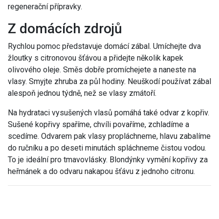
regenerační přípravky.
Z domácích zdrojů
Rychlou pomoc představuje domácí zábal. Umíchejte dva
žloutky s citronovou šťávou a přidejte několik kapek
olivového oleje. Směs dobře promíchejete a naneste na
vlasy. Smyjte zhruba za půl hodiny. Neuškodí používat zábal
alespoň jednou týdně, než se vlasy zmátoří.
Na hydrataci vysušených vlasů pomáhá také odvar z kopřiv.
Sušené kopřivy spaříme, chvíli povaříme, zchladíme a
scedíme. Odvarem pak vlasy propláchneme, hlavu zabalíme
do ručníku a po deseti minutách spláchneme čistou vodou.
To je ideální pro tmavovlásky. Blondýnky vymění kopřivy za
heřmánek a do odvaru nakapou šťávu z jednoho citronu.