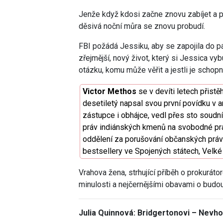
Jenže když kdosi začne znovu zabíjet a pr
děsivá noční můra se znovu probudí.
FBI požádá Jessiku, aby se zapojila do pá
zřejmější, nový život, který si Jessica vy
otázku, komu může věřit a jestli je schopn
Victor Methos
se v devíti letech přistě
desetiletý napsal svou první povídku v an
zástupce i obhájce, vedl přes sto soudn
práv indiánských kmenů na svobodné prak
oddělení za porušování občanských práv.
bestsellery ve Spojených státech, Velké Br
Vrahova žena, strhující příběh o prokuráto
minulosti a nejčernějšími obavami o budou
Julia Quinnová: Bridgertonovi – Nevh