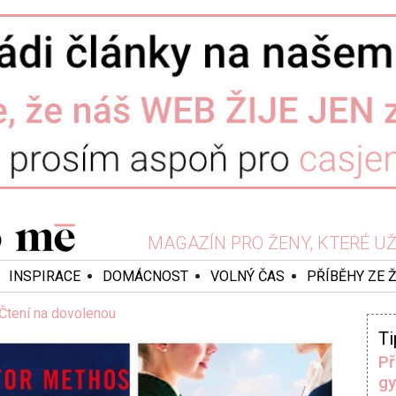
MAGAZÍN PRO ŽENY, KTERÉ UŽ 
INSPIRACE
DOMÁCNOST
VOLNÝ ČAS
PŘÍBĚHY ZE 
Čtení na dovolenou
Ti
Př
gy