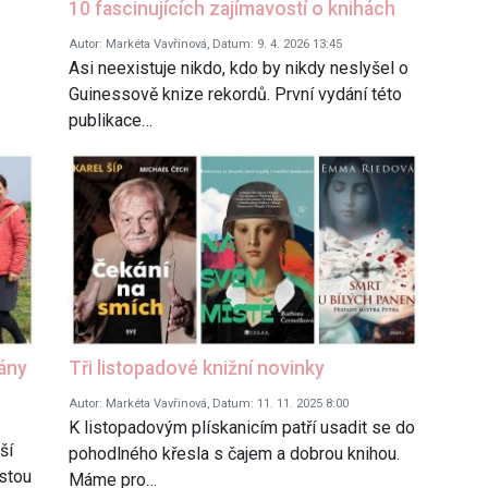
10 fascinujících zajímavostí o knihách
Autor: Markéta Vavřinová, Datum: 9. 4. 2026 13:45
Asi neexistuje nikdo, kdo by nikdy neslyšel o
Guinessově knize rekordů. První vydání této
publikace…
ány
Tři listopadové knižní novinky
Autor: Markéta Vavřinová, Datum: 11. 11. 2025 8:00
K listopadovým plískanicím patří usadit se do
ší
pohodlného křesla s čajem a dobrou knihou.
estou
Máme pro…