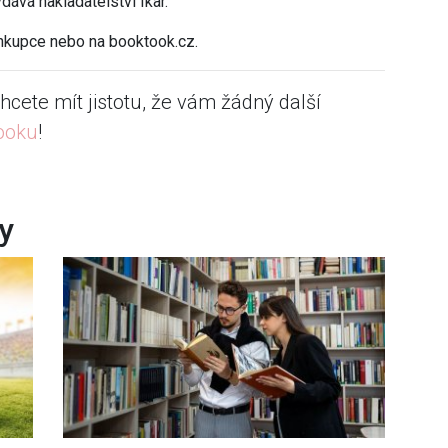
dává nakladatelství Ikar.
hkupce nebo na booktook.cz.
hcete mít jistotu, že vám žádný další
ooku
!
ky