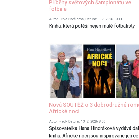
Příběhy světových šampionátů ve
fotbale
Autor: Jitka Horčicová, Datum: 1. 7. 2026 10:11
Kniha, která potěší nejen malé fotbalisty.
Nová SOUTĚŽ o 3 dobrodružné rom
Africké noci
Autor: -red-, Datum: 13. 2. 2026 8:00
Spisovatelka Hana Hindráková vydává dal
knihu. Africké noci jsou inspirované její c