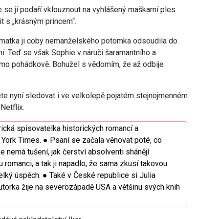
e se jí podaří vklouznout na vyhlášený maškarní ples
t s „krásným princem“.
ní matka ji coby nemanželského potomka odsoudila do
yní. Teď se však Sophie v náruči šaramantního a
římo pohádkově. Bohužel s vědomím, že až odbije
ete nyní sledovat i ve velkolepě pojatém stejnojmenném
Netflix.
ická spisovatelka historických romancí a
York Times. ● Psaní se začala věnovat poté, co
 že nemá tušení, jak čerství absolventi shánějí
 romanci, a tak ji napadlo, že sama zkusí takovou
lký úspěch. ● Také v České republice si Julia
 Autorka žije na severozápadě USA a většinu svých knih