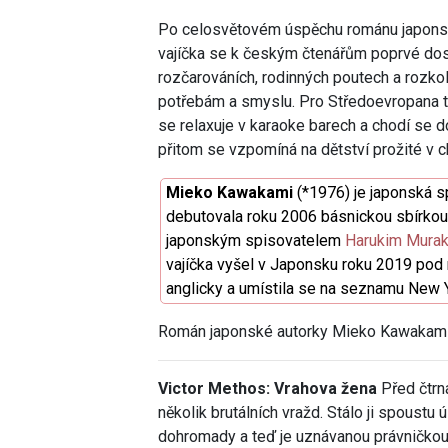
Po celosvětovém úspěchu románu japons
vajíčka se k českým čtenářům poprvé dost
rozčarováních, rodinných poutech a rozkol
potřebám a smyslu. Pro Středoevropana to
se relaxuje v karaoke barech a chodí se d
přitom se vzpomíná na dětství prožité v c
Mieko Kawakami
(*1976) je japonská s
debutovala roku 2006 básnickou sbírkou
japonským spisovatelem
Harukim Mura
vajíčka vyšel v Japonsku roku 2019 pod 
anglicky a umístila se na seznamu New 
Román japonské autorky Mieko Kawakami P
Victor Methos: Vrahova žena
Před čtrn
několik brutálních vražd. Stálo ji spoustu
dohromady a teď je uznávanou právničkou