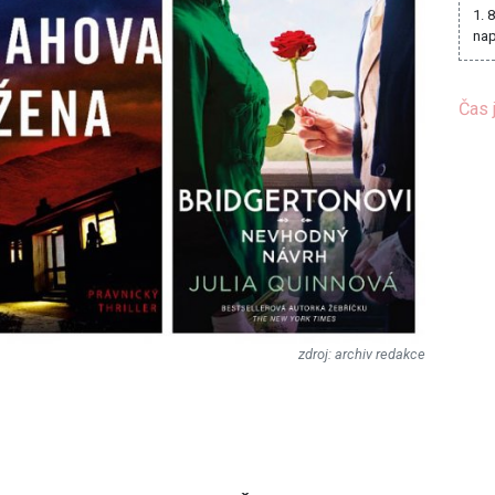
1. 
nap
Čas 
archiv redakce