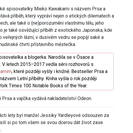
ké spisovatelky Mieko Kawakami s názvem Prsa a
ává příběh, který vypráví nejen o etických dilematech a
ech, ale také o (ne)porozumění vlastnímu tělu, jeho
 je také osvěžující příběh z exotického Japonska, kde
o veřejných lázní, v dusivém vedru se popíjí saké a
hudinské čtvrti přístavního městečka.
pisovatelka a blogerka. Narodila se v Ósace a
. V letech 2015–2017 vedla sérii rozhovorů s
kamim
, které později vyšly i knižně. Bestseller Prsa a
názvem Letní příběhy. Kniha vyšla o rok později
York Times 100 Notable Books of the Year.
rsa a vajíčka vydává nakladatelství Odeon.
ácti lety byl manžel Jessiky Yardleyové odsouzen za
 úsilí si po tom všem se svou dcerou dát život zase
.