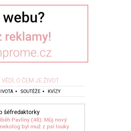
VĚDÍ, O ČEM JE ŽIVOT
ŽIVOTA
SOUTĚŽE
KVÍZY
p šéfredaktorky
íběh Pavlíny (48): Můj nový
nekolog byl muž z psí louky