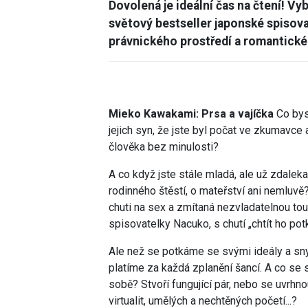
Dovolená je ideální čas na čtení! V
světový bestseller japonské spisovat
právnického prostředí a romantické
Mieko Kawakami: Prsa a vajíčka
Co bys
jejich syn, že jste byl počat ve zkumavce
člověka bez minulosti?
A co když jste stále mladá, ale už zdalek
rodinného štěstí, o mateřství ani nemluvě?
chuti na sex a zmítaná nezvladatelnou touh
spisovatelky Nacuko, s chutí „chtít ho potk
Ale než se potkáme se svými ideály a sny,
platíme za každá zplanění šancí. A co se
sobě? Stvoří fungující pár, nebo se uvrhn
virtualit, umělých a nechtěných početí...?