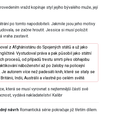
ovedením vražd kopíruje styl jejího bývalého muže, její
trání po tomto napodobiteli. Jakmile jsou jeho motivy
budovala, se začne hroutit. Jessica si musí položit
á vraha zastavit.
hoval z Afghánistánu do Spojených států a už jako
gličtině. Vystudoval práva a pak působil jako státní
ích procesů, od případů trestu smrti přes obhajobu
tikování náboženství až po žaloby na policejní
 Je autorem více než padesáti knih, které se staly se
itánii, Indii, Austrálii a vlastně po celém světě.
rce, která se musí vyrovnat s nejtemnější částí své
cnost, vydává nakladatelství Kalibr
odný návrh
Romantická série pokračuje již třetím dílem.