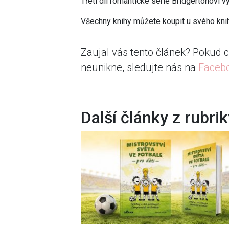
Třetí díl romantické série Bridgertonovi vy
Všechny knihy můžete koupit u svého kni
Zaujal vás tento článek? Pokud c
neunikne, sledujte nás na
Faceb
Další články z rubri