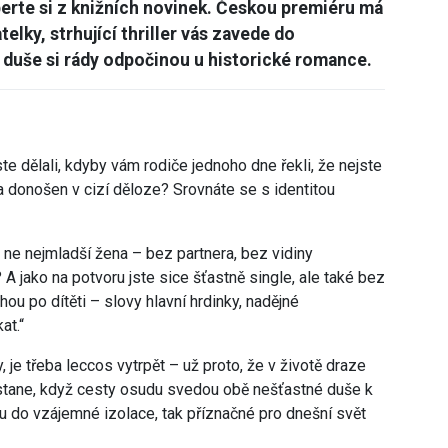
yberte si z knižních novinek. Českou premiéru má
elky, strhující thriller vás zavede do
 duše si rády odpočinou u historické romance.
te dělali, kdyby vám rodiče jednoho dne řekli, že nejste
 a donošen v cizí děloze? Srovnáte se s identitou
a ne nejmladší žena – bez partnera, bez vidiny
 A jako na potvoru jste sice šťastně single, ale také bez
ou po dítěti – slovy hlavní hrdinky, nadějné
at.“
 je třeba leccos vytrpět – už proto, že v životě draze
 stane, když cesty osudu svedou obě nešťastné duše k
ou do vzájemné izolace, tak příznačné pro dnešní svět