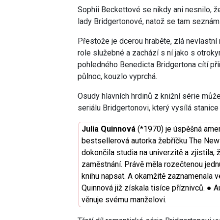
Sophii Beckettové se nikdy ani nesnilo, ž
lady Bridgertonové, natož se tam seznámi
Přestože je dcerou hraběte, zlá nevlast
role služebné a zachází s ní jako s otrok
pohledného Benedicta Bridgertona cítí p
půlnoc, kouzlo vyprchá.
Osudy hlavních hrdinů z knižní série můž
seriálu Bridgertonovi, který vysílá stanice 
Julia Quinnová
(*1970) je úspěšná amer
bestsellerová autorka žebříčku The New 
dokončila studia na univerzitě a zjistila,
zaměstnání. Právě měla rozečtenou jednu
knihu napsat. A okamžitě zaznamenala ve
Quinnová již získala tisíce příznivců. ●
věnuje svému manželovi.