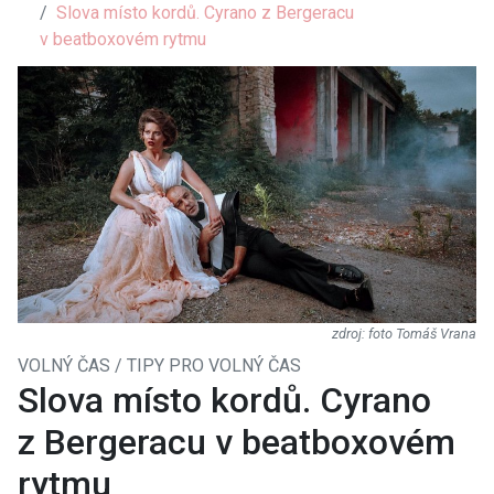
Slova místo kordů. Cyrano z Bergeracu
v beatboxovém rytmu
foto Tomáš Vrana
VOLNÝ ČAS / TIPY PRO VOLNÝ ČAS
Slova místo kordů. Cyrano
z Bergeracu v beatboxovém
rytmu