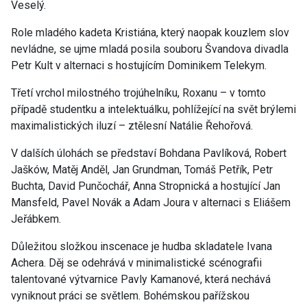
Veselý.
Role mladého kadeta Kristiána, který naopak kouzlem slov
nevládne, se ujme mladá posila souboru Švandova divadla
Petr Kult v alternaci s hostujícím Dominikem Telekym.
Třetí vrchol milostného trojúhelníku, Roxanu – v tomto
případě studentku a intelektuálku, pohlížející na svět brýlemi
maximalistických iluzí – ztělesní Natálie Řehořová.
V dalších úlohách se představí Bohdana Pavlíková, Robert
Jašków, Matěj Anděl, Jan Grundman, Tomáš Petřík, Petr
Buchta, David Punčochář, Anna Stropnická a hostující Jan
Mansfeld, Pavel Novák a Adam Joura v alternaci s Eliášem
Jeřábkem.
Důležitou složkou inscenace je hudba skladatele Ivana
Achera. Děj se odehrává v minimalistické scénografii
talentované výtvarnice Pavly Kamanové, která nechává
vyniknout práci se světlem. Bohémskou pařížskou