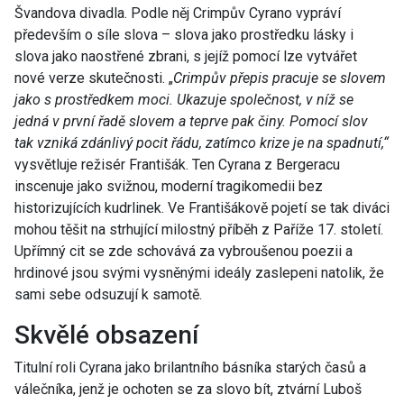
Švandova divadla. Podle něj Crimpův Cyrano vypráví
především o síle slova – slova jako prostředku lásky i
slova jako naostřené zbrani, s jejíž pomocí lze vytvářet
nové verze skutečnosti. „
Crimpův přepis pracuje se slovem
jako s prostředkem moci. Ukazuje společnost, v níž se
jedná v první řadě slovem a teprve pak činy. Pomocí slov
tak vzniká zdánlivý pocit řádu, zatímco krize je na spadnutí,“
vysvětluje režisér Františák. Ten Cyrana z Bergeracu
inscenuje jako svižnou, moderní tragikomedii bez
historizujících kudrlinek. Ve Františákově pojetí se tak diváci
mohou těšit na strhující milostný příběh z Paříže 17. století.
Upřímný cit se zde schovává za vybroušenou poezii a
hrdinové jsou svými vysněnými ideály zaslepeni natolik, že
sami sebe odsuzují k samotě.
Skvělé obsazení
Titulní roli Cyrana jako brilantního básníka starých časů a
válečníka, jenž je ochoten se za slovo bít, ztvární Luboš