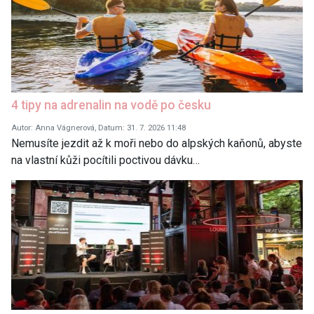
4 tipy na adrenalin na vodě po česku
Autor: Anna Vágnerová, Datum: 31. 7. 2026 11:48
Nemusíte jezdit až k moři nebo do alpských kaňonů, abyste
na vlastní kůži pocítili poctivou dávku…