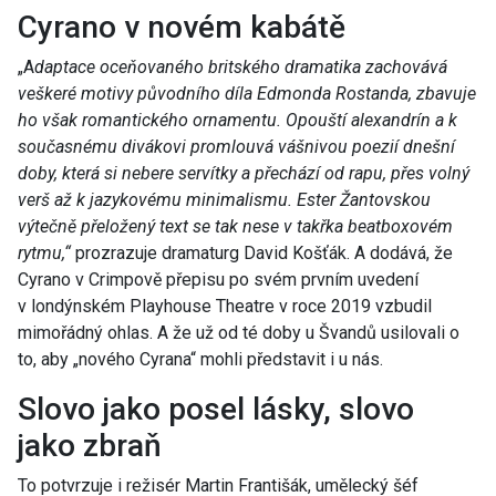
Cyrano v novém kabátě
„A
daptace oceňovaného britského dramatika zachovává
veškeré motivy původního díla Edmonda Rostanda, zbavuje
ho však romantického ornamentu. Opouští alexandrín a k
současnému divákovi promlouvá vášnivou poezií dnešní
doby, která si nebere servítky a přechází od rapu, přes volný
verš až k jazykovému minimalismu. Ester Žantovskou
výtečně přeložený text se tak nese v takřka beatboxovém
rytmu,“
prozrazuje dramaturg David Košťák. A dodává, že
Cyrano v Crimpově přepisu po svém prvním uvedení
v londýnském Playhouse Theatre v roce 2019 vzbudil
mimořádný ohlas. A že už od té doby u Švandů usilovali o
to, aby „nového Cyrana“ mohli představit i u nás.
Slovo jako posel lásky, slovo
jako zbraň
To potvrzuje i režisér Martin Františák, umělecký šéf