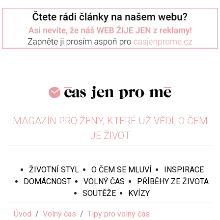
MAGAZÍN PRO ŽENY, KTERÉ UŽ VĚDÍ, O ČEM
JE ŽIVOT
ŽIVOTNÍ STYL
O ČEM SE MLUVÍ
INSPIRACE
DOMÁCNOST
VOLNÝ ČAS
PŘÍBĚHY ZE ŽIVOTA
SOUTĚŽE
KVÍZY
Úvod
Volný čas
Tipy pro volný čas