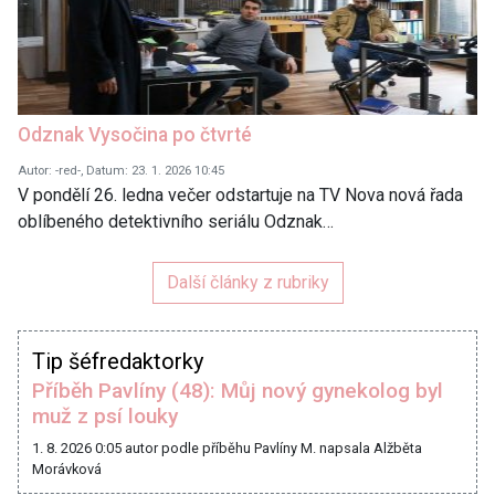
Odznak Vysočina po čtvrté
Autor: -red-, Datum: 23. 1. 2026 10:45
V pondělí 26. ledna večer odstartuje na TV Nova nová řada
oblíbeného detektivního seriálu Odznak…
Další články z rubriky
Tip šéfredaktorky
Příběh Pavlíny (48): Můj nový gynekolog byl
muž z psí louky
1. 8. 2026 0:05
autor podle příběhu Pavlíny M. napsala Alžběta
Morávková