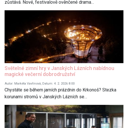
zůstává. Nové, festivalově ověnčené drama…
Světelné zimní hry v Janských Lázních nabídnou
magické večerní dobrodružství
Autor: Markéta Vavřinová, Datum: 4. 2. 2026 8:00
Chystáte se během jarních prázdnin do Krkonoš? Stezka
korunami stromů v Janských Lázních se…