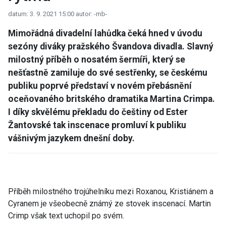
datum: 3. 9. 2021 15:00
autor: -mb-
Mimořádná divadelní lahůdka čeká hned v úvodu
sezóny diváky pražského Švandova divadla. Slavný
milostný příběh o nosatém šermíři, který se
nešťastně zamiluje do své sestřenky, se českému
publiku poprvé představí v novém přebásnění
oceňovaného britského dramatika Martina Crimpa.
I díky skvělému překladu do češtiny od Ester
Žantovské tak inscenace promluví k publiku
vášnivým jazykem dnešní doby.
Příběh milostného trojúhelníku mezi Roxanou, Kristiánem a
Cyranem je všeobecně známý ze stovek inscenací. Martin
Crimp však text uchopil po svém.