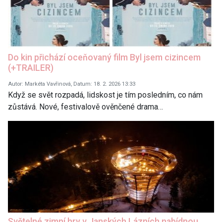
Do kin přichází oceňovaný film Byl jsem cizincem
(+TRAILER)
Autor: Markéta Vavřinová, Datum: 18. 2. 2026 13:33
Když se svět rozpadá, lidskost je tím posledním, co nám
zůstává. Nové, festivalově ověnčené drama…
Světelné zimní hry v Janských Lázních nabídnou