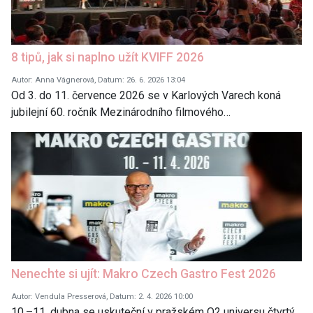
8 tipů, jak si naplno užít KVIFF 2026
Autor: Anna Vágnerová, Datum: 26. 6. 2026 13:04
Od 3. do 11. července 2026 se v Karlových Varech koná
jubilejní 60. ročník Mezinárodního filmového…
Nenechte si ujít: Makro Czech Gastro Fest 2026
Autor: Vendula Presserová, Datum: 2. 4. 2026 10:00
10.–11. dubna se uskuteční v pražském O2 universu čtvrtý