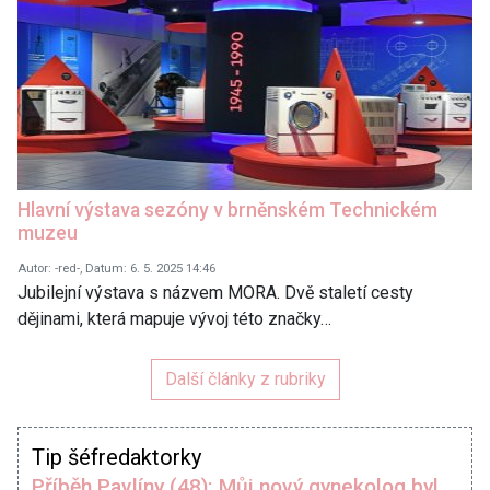
Hlavní výstava sezóny v brněnském Technickém
muzeu
Autor: -red-, Datum: 6. 5. 2025 14:46
Jubilejní výstava s názvem MORA. Dvě staletí cesty
dějinami, která mapuje vývoj této značky…
Další články z rubriky
Tip šéfredaktorky
Příběh Pavlíny (48): Můj nový gynekolog byl