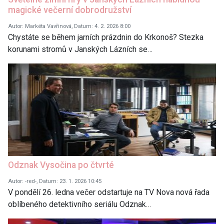
magické večerní dobrodružství
Autor: Markéta Vavřinová, Datum: 4. 2. 2026 8:00
Chystáte se během jarních prázdnin do Krkonoš? Stezka
korunami stromů v Janských Lázních se…
Odznak Vysočina po čtvrté
Autor: -red-, Datum: 23. 1. 2026 10:45
V pondělí 26. ledna večer odstartuje na TV Nova nová řada
oblíbeného detektivního seriálu Odznak…