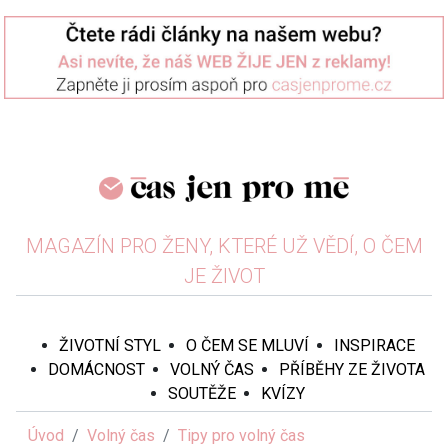
MAGAZÍN PRO ŽENY, KTERÉ UŽ VĚDÍ, O ČEM
JE ŽIVOT
ŽIVOTNÍ STYL
O ČEM SE MLUVÍ
INSPIRACE
DOMÁCNOST
VOLNÝ ČAS
PŘÍBĚHY ZE ŽIVOTA
SOUTĚŽE
KVÍZY
Úvod
Volný čas
Tipy pro volný čas