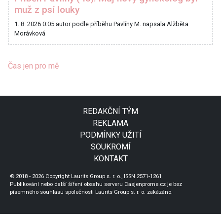
muž z psí louky
1. 8. 2026 0:05
autor podle příběhu Pavlíny M. napsala Alžběta
Morávková
Čas jen pro mě
REDAKČNÍ TÝM
REKLAMA
PODMÍNKY UŽITÍ
SOUKROMÍ
KONTAKT
© 2018 - 2026 Copyright Laurits Group s. r. o., ISSN 2571-1261
Publikování nebo další šíření obsahu serveru Casjenprome.cz je bez
písemného souhlasu společnosti Laurits Group s. r. o. zakázáno.