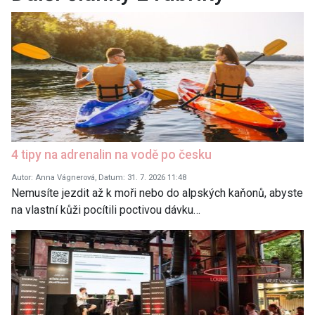
4 tipy na adrenalin na vodě po česku
Autor: Anna Vágnerová, Datum: 31. 7. 2026 11:48
Nemusíte jezdit až k moři nebo do alpských kaňonů, abyste
na vlastní kůži pocítili poctivou dávku…