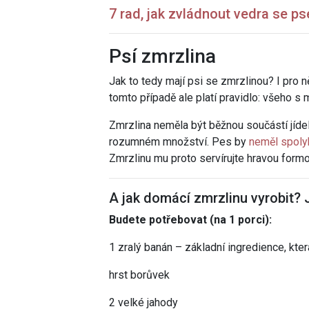
7 rad, jak zvládnout vedra se p
Psí zmrzlina
Jak to tedy mají psi se zmrzlinou? I pro
tomto případě ale platí pravidlo: všeho s 
Zmrzlina neměla být běžnou součástí jíde
rozumném množství. Pes by
neměl spolyk
Zmrzlinu mu proto servírujte hravou formo
A jak domácí zmrzlinu vyrobit?
Budete potřebovat (na 1 porci):
1 zralý banán – základní ingredience, kt
hrst borůvek
2 velké jahody