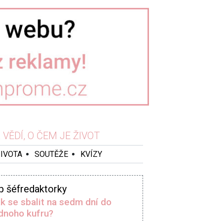
VĚDÍ, O ČEM JE ŽIVOT
ŽIVOTA
SOUTĚŽE
KVÍZY
p šéfredaktorky
k se sbalit na sedm dní do
dnoho kufru?