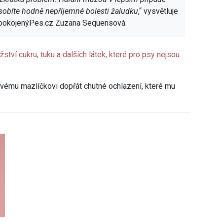
ůsobíte hodně nepříjemné bolesti žaludku
,“ vysvětluje
 SpokojenýPes.cz Zuzana Sequensová.
ství cukru, tuku a dalších látek, které pro psy nejsou
 svému mazlíčkovi dopřát chutné ochlazení, které mu