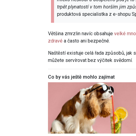
trpět plynatostí v tom horším jim zp
produktová specialistka z e-shopu
Většina zmrzlin navíc obsahuje
velké množ
zdravé
a často ani bezpečné.
Naštěstí existuje celá řada způsobů, jak
můžete servírovat bez výčitek svědomí.
Co by vás ještě mohlo zajímat