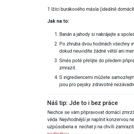
1 lžíci burákového másla (ideálně domácí
Jak na to:
Banán a jahody si nakrájejte a spol
Po zhruba dvou hodinách všechny in
dokud neuvidíte žádné větší ani men
Směs poté přelijte do předem připr
zmrazit.
S ingrediencemi můžete samozřejmě
jsou pro pejsky zdravotně nezávadn
Náš tip: Jde to i bez práce
Nechce se vám připravovat domácí zmrzli
věda. Nejvhodnější je naplnit konzervou n
uzpůsobena a nechat ji na chvíli zamraz
podložkou
.