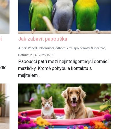
í
Jak zabavit papouška
Autor: Robert Schemmer, odborník ze společnosti Super zoo,
Datum: 29. 6. 2026 15:00
Papoušci patří mezi nejinteligentnější domácí
odle
mazlíčky. Kromě pohybu a kontaktu s
majitelem…