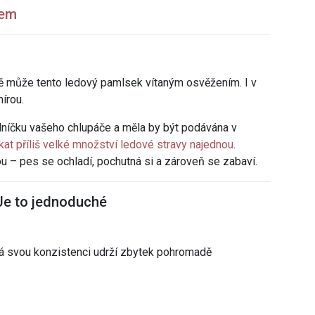
sem
 ně může tento ledový pamlsek vítaným osvěžením. I v
mírou.
lníčku vašeho chlupáče a měla by být podávána v
at příliš velké množství ledové stravy najednou
.
u – pes se ochladí, pochutná si a zároveň se zabaví.
 Je to jednoduché
erá svou konzistenci udrží zbytek pohromadě