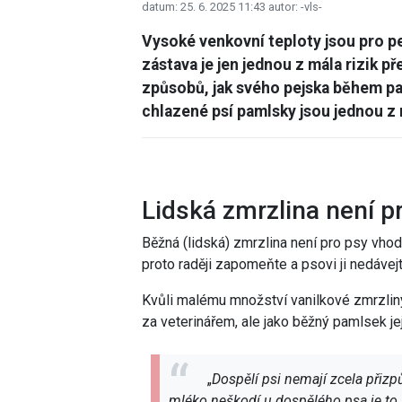
datum: 25. 6. 2025 11:43
autor: -vls-
Vysoké venkovní teploty jsou pro pe
zástava je jen jednou z mála rizik p
způsobů, jak svého pejska během pa
chlazené psí pamlsky jsou jednou z 
Lidská zmrzlina není p
Běžná (lidská) zmrzlina není pro psy vh
proto raději zapomeňte a psovi ji nedávejt
Kvůli malému množství vanilkové zmrzli
za veterinářem, ale jako běžný pamlsek j
„
Dospělí psi nemají zcela přizp
mléko neškodí u dospělého psa je to