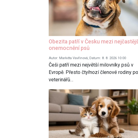
Obezita patří v Česku mezi nejčastějš
onemocnění psů
Autor: Markéta Vavřinová, Datum: 8. 8. 2026 10:00
Češi patří mezi největší milovníky psů v
Evropě. Přesto čtyřnozí členové rodiny p
veterinářů…