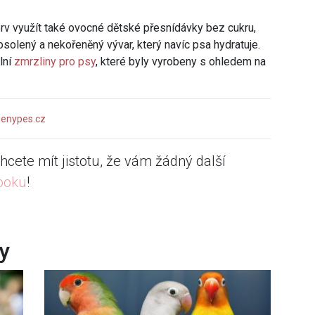
v využít také ovocné dětské přesnídávky bez cukru,
neosolený a nekořeněný vývar, který navíc psa hydratuje.
lní
zmrzliny pro psy
, které byly vyrobeny s ohledem na
jenypes.cz
hcete mít jistotu, že vám žádný další
ooku
!
ky