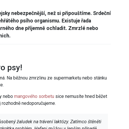
jsky nebezpečnější, než si připouštíme. Srdeční
řehřátého psího organismu. Existuje řada
rného dne příjemně ochladit. Zmrzlé nebo
nich.
ro psy!
odná. Na běžnou zmrzlinu ze supermarketu nebo stánku
e.
ny nebo
mangového sorbetu
sice nemusíte hned běžet
ej rozhodně nedoporučujeme.
ůsobený žaludek na trávení laktózy. Zatímco štěněti
 zkrátka problém. Hafani můžou v lepším případě