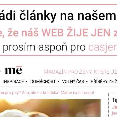
MAGAZÍN PRO ŽENY, KTERÉ UŽ 
INSPIRACE
DOMÁCNOST
VOLNÝ ČAS
PŘÍBĚHY ZE 
na pro psy? Ano, ale ne ta lidská! Máme na ni recept
Ti
Ja
je