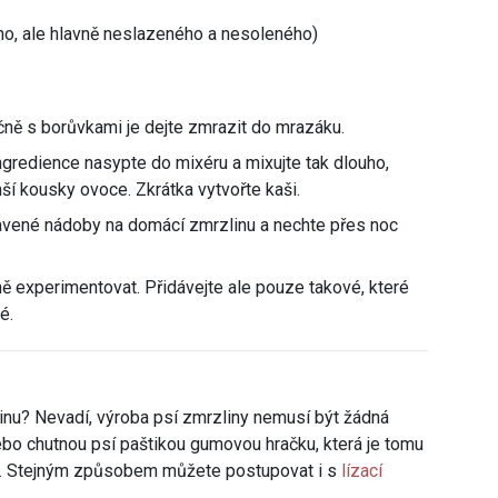
ho, ale hlavně neslazeného a nesoleného)
ečně s borůvkami je dejte zmrazit do mrazáku.
gredience nasypte do mixéru a mixujte tak dlouho,
ší kousky ovoce. Zkrátka vytvořte kaši.
avené nádoby na domácí zmrzlinu a nechte přes noc
 experimentovat. Přidávejte ale pouze takové, které
é.
nu? Nevadí, výroba psí zmrzliny nemusí být žádná
ebo chutnou psí paštikou gumovou hračku, která je tomu
it. Stejným způsobem můžete postupovat i s
lízací