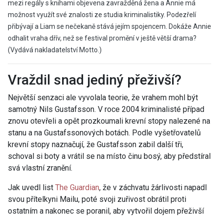
mezi regály s knihami objevena zavražděná žena a Annie má
možnost využít své znalosti ze studia kriminalistiky. Podezřelí
přibývají a Liam se nečekaně stává jejím spojencem. Dokáže Annie
odhalit vraha dřív, než se festival promění v ještě větší drama?
(Vydává nakladatelství Motto.)
Vraždil snad jediný přeživší?
Největší senzaci ale vyvolala teorie, že vrahem mohl být
samotný
Nils Gustafsson. V roce 2004 kriminalisté případ
znovu otevřeli a opět prozkoumali
krevní stopy nalezené na
stanu a na Gustafssonových botách. Podle vyšetřovatelů
krevní stopy naznačují, že Gustafsson zabil další tři,
schoval si boty a vrátil se na místo činu bosý, aby předstíral
svá vlastní zranění.
Jak uvedl list
The Guardian
, že v záchvatu žárlivosti napadl
svou přítelkyni Mailu, poté svoji zuřivost obrátil proti
ostatním a nakonec se poranil, aby vytvořil dojem přeživší