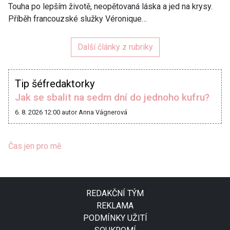
Touha po lepším životě, neopětovaná láska a jed na krysy.
Příběh francouzské služky Véronique…
Další články z rubriky
Tip šéfredaktorky
Jak se sbalit na sedm dní do jednoho kufru?
6. 8. 2026 12:00
autor Anna Vágnerová
Čas jen pro mě
REDAKČNÍ TÝM
REKLAMA
PODMÍNKY UŽITÍ