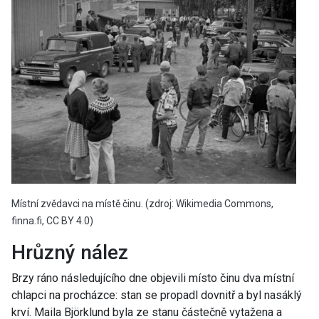
Místní zvědavci na místě činu. (zdroj: Wikimedia Commons,
finna.fi, CC BY 4.0)
Hrůzný nález
Brzy ráno následujícího dne objevili místo činu dva místní
chlapci na procházce: stan se propadl dovnitř a byl nasáklý
krví. Maila Björklund byla ze stanu částečně vytažena a