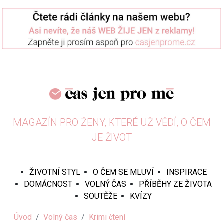
MAGAZÍN PRO ŽENY, KTERÉ UŽ VĚDÍ, O ČEM
JE ŽIVOT
ŽIVOTNÍ STYL
O ČEM SE MLUVÍ
INSPIRACE
DOMÁCNOST
VOLNÝ ČAS
PŘÍBĚHY ZE ŽIVOTA
SOUTĚŽE
KVÍZY
Úvod
Volný čas
Krimi čtení