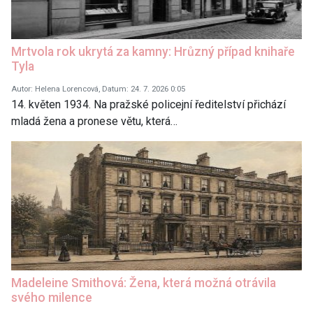
Mrtvola rok ukrytá za kamny: Hrůzný případ knihaře
Tyla
Autor: Helena Lorencová, Datum: 24. 7. 2026 0:05
14. květen 1934. Na pražské policejní ředitelství přichází
mladá žena a pronese větu, která…
Madeleine Smithová: Žena, která možná otrávila
svého milence