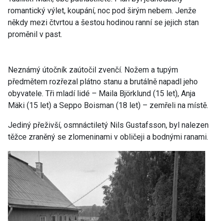
romantický výlet, koupání, noc pod širým nebem. Jenže
někdy mezi čtvrtou a šestou hodinou ranní se jejich stan
proměnil v past.
Neznámý útočník zaútočil zvenčí. Nožem a tupým
předmětem rozřezal plátno stanu a brutálně napadl jeho
obyvatele. Tři mladí lidé – Maila Björklund (15 let), Anja
Mäki (15 let) a Seppo Boisman (18 let) – zemřeli na místě.
Jediný přeživší, osmnáctiletý Nils Gustafsson, byl nalezen
těžce zraněný se zlomeninami v obličeji a bodnými ranami.