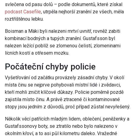
svlečena od pasu dolů – podle dokumentů, které získal
podcast Casefile
,
utrpěla nejhorší zranění ze všech, měla
roztříštěnou lebku.
Boisman a Mäki byli nalezeni mrtví uvnitř, rovněž zabiti
kombinací bodných a tupých zranění. Gustafsson byl
nalezen ležící poblíž se zlomenou čelistí, zlomeninami
lícních kostí a otřesem mozku.
Počáteční chyby policie
Vyšetřování od začátku provázely zásadní chyby. V okolí
místa činu se nejprve pohybovali místní lidé i zvědavci,
kteří mohli zničit klíčové důkazy. Policie poměrně pozdě
zajistila místo činu. A právě ztracené či kontaminované
stopy jsou jedním z důvodů, proč případ zůstal nevyřešený.
Několik věcí patřících mladým lidem, oblečení, peněženky a
Gustafssonovy boty, se
ztratilo nebo bylo nalezeno v
okolním křoví, a to asi půl kilometru daleko.
Vražedné