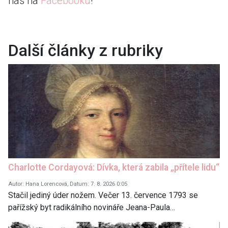
nás na
Facebooku
!
Další články z rubriky
Charlotte Cordayová: Dívka, která zabila „přítele lidu“
Autor: Hana Lorencová, Datum: 7. 8. 2026 0:05
Stačil jediný úder nožem. Večer 13. července 1793 se
pařížský byt radikálního novináře Jeana-Paula…