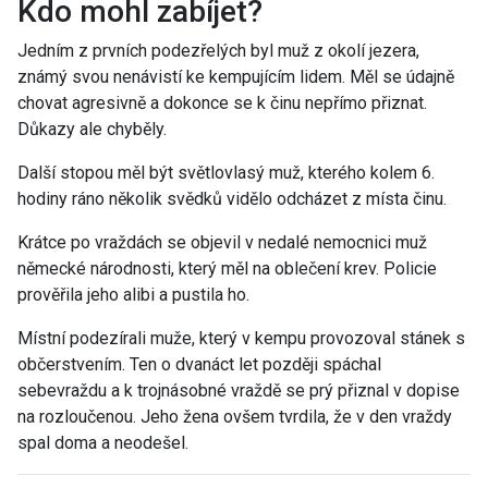
Kdo mohl zabíjet?
Jedním z prvních podezřelých byl muž z okolí jezera,
známý svou nenávistí ke kempujícím lidem. Měl se údajně
chovat agresivně a dokonce se k činu nepřímo přiznat.
Důkazy ale chyběly.
Další stopou měl být světlovlasý muž, kterého kolem 6.
hodiny ráno několik svědků vidělo odcházet z místa činu.
Krátce po vraždách se objevil v nedalé nemocnici muž
německé národnosti, který měl na oblečení krev. Policie
prověřila jeho alibi a pustila ho.
Místní podezírali muže, který v kempu provozoval stánek s
občerstvením. Ten o dvanáct let později spáchal
sebevraždu a k trojnásobné vraždě se prý přiznal v dopise
na rozloučenou. Jeho žena ovšem tvrdila, že v den vraždy
spal doma a neodešel.