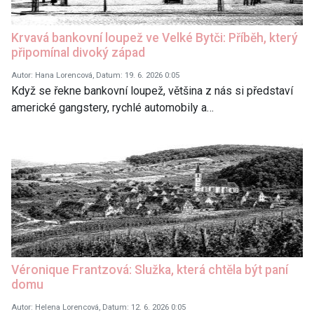
Krvavá bankovní loupež ve Velké Bytči: Příběh, který
připomínal divoký západ
Autor: Hana Lorencová, Datum: 19. 6. 2026 0:05
Když se řekne bankovní loupež, většina z nás si představí
americké gangstery, rychlé automobily a…
Véronique Frantzová: Služka, která chtěla být paní
domu
Autor: Helena Lorencová, Datum: 12. 6. 2026 0:05