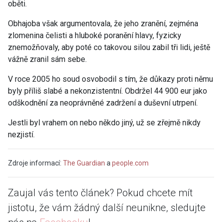
oběti.
Obhajoba však argumentovala, že jeho zranění, zejména
zlomenina čelisti a hluboké poranění hlavy, fyzicky
znemožňovaly, aby poté co takovou silou zabil tři lidi, ještě
vážně zranil sám sebe.
V roce 2005 ho soud osvobodil s tím, že důkazy proti němu
byly příliš slabé a nekonzistentní. Obdržel 44 900 eur jako
odškodnění za neoprávněné zadržení a duševní utrpení.
Jestli byl vrahem on nebo někdo jiný, už se zřejmě nikdy
nezjistí.
Zdroje informací:
The Guardian
a
people.com
Zaujal vás tento článek? Pokud chcete mít
jistotu, že vám žádný další neunikne, sledujte