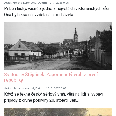
Autor: Helena Lorencová, Datum: 17. 7. 2026 0:05
Příběh lásky, vášně a jedné z největších viktoriánských afér.
Ona byla krásná, vzdělaná a pocházela…
Svatoslav Štěpánek: Zapomenutý vrah z první
republiky
Autor: Hana Lorencová, Datum: 10. 7. 2026 0:05
Když se řekne český sériový vrah, většina lidí si vybaví
případy z druhé poloviny 20. století. Jen…