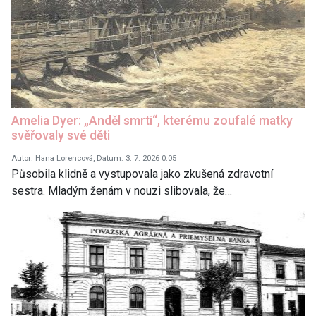
Amelia Dyer: „Anděl smrti“, kterému zoufalé matky
svěřovaly své děti
Autor: Hana Lorencová, Datum: 3. 7. 2026 0:05
Působila klidně a vystupovala jako zkušená zdravotní
sestra. Mladým ženám v nouzi slibovala, že…