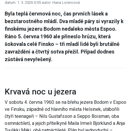
datum: 1. 5. 2026 0:05
autor: Hana Lorencová
Byla teplá červnová noc, čas prvních lásek a
bezstarostného mládí. Dva mladé páry si vyrazily k
finskému jezeru Bodom nedaleko města Espoo.
Ráno 5. června 1960 ale přineslo hrůzu, která
šokovala celé Finsko – tři mladí lidé byli brutálně
zavražděni a čtvrtý sotva přežil. Případ dodnes
zůstává nevyřešený.
Krvavá noc u jezera
V sobotu 4. června 1960 se na břehu jezera Bodom v Espoo
ve Finsku, západně od hlavního města Helsinek, utábořili
čtyři teenageři – Nils Gustafsson a Seppo Boisman, oba
osmnáctiletí, a jejich přítelkyně Maila Irmeli Björklund a Anja
Tuulikki Mäki, obě patnáctileté. Plán byl jednoduchý –