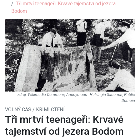
Tři mrtví teenageři: Krvavé tajemství od jezera
Bodom
Wikimedia Commons, Anonymous - Helsingin Sanomat, Public
Domain
VOLNÝ ČAS / KRIMI ČTENÍ
Tři mrtví teenageři: Krvavé
tajemství od jezera Bodom