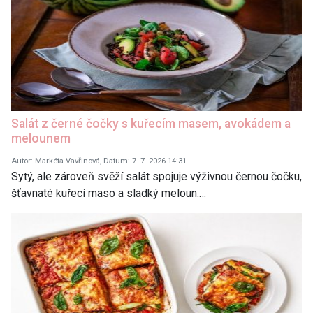
Salát z černé čočky s kuřecím masem, avokádem a
melounem
Autor: Markéta Vavřinová, Datum: 7. 7. 2026 14:31
Sytý, ale zároveň svěží salát spojuje výživnou černou čočku,
šťavnaté kuřecí maso a sladký meloun.…