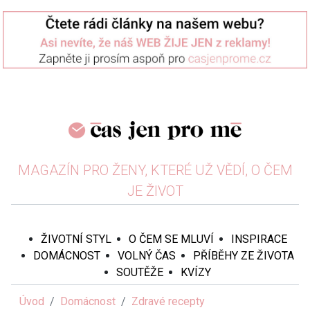
MAGAZÍN PRO ŽENY, KTERÉ UŽ VĚDÍ, O ČEM
JE ŽIVOT
ŽIVOTNÍ STYL
O ČEM SE MLUVÍ
INSPIRACE
DOMÁCNOST
VOLNÝ ČAS
PŘÍBĚHY ZE ŽIVOTA
SOUTĚŽE
KVÍZY
Úvod
Domácnost
Zdravé recepty