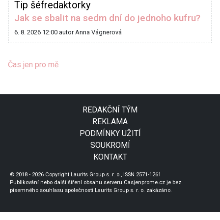
Tip šéfredaktorky
Jak se sbalit na sedm dní do jednoho kufru?
6. 8. 2026 12:00
autor Anna Vágnerová
Čas jen pro mě
REDAKČNÍ TÝM
REKLAMA
PODMÍNKY UŽITÍ
SOUKROMÍ
KONTAKT
© 2018 - 2026 Copyright Laurits Group s. r. o., ISSN 2571-1261
Publikování nebo další šíření obsahu serveru Casjenprome.cz je bez
písemného souhlasu společnosti Laurits Group s. r. o. zakázáno.