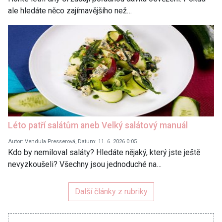
ale hledáte něco zajímavějšího než…
Léto patří salátům aneb Velký salátový manuál
Autor: Vendula Presserová, Datum: 11. 6. 2026 0:05
Kdo by nemiloval saláty? Hledáte nějaký, který jste ještě
nevyzkoušeli? Všechny jsou jednoduché na…
Další články z rubriky