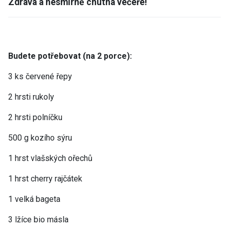
Zdravá a nesmírně chutná večeře!
Budete potřebovat (na 2 porce):
3 ks červené řepy
2 hrsti rukoly
2 hrsti polníčku
500 g kozího sýru
1 hrst vlašských ořechů
1 hrst cherry rajčátek
1 velká bageta
3 lžíce bio másla