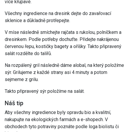
více křupavé.
Všechny ingredience na dresink dejte do zavařovací
sklenice a důkladně protřepejte.
V míse následně smíchejte rajčata s rukolou, polníčkem a
dresinkem. Podle potřeby dochuťte. Přidejte nakrájenou
červenou řepu, kostičky bagety a oříšky. Takto připravený
salát rozdělte do talířů.
Na rozpálený gril následně dáme alobal, na který položíme
sýr. Grilujeme z každé strany asi 4 minuty a potom
sejmeme z grilu.
Takto připravený sýr položíme na salát.
Náš tip
Aby všechny ingredience byly opravdu bio a kvalitní,
nakupujte na ekologických farmách a e-shopech. V
obchodech tyto potraviny poznáte podle loga biolistu či