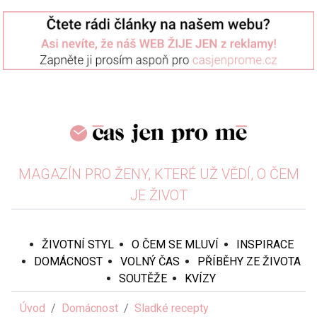
MAGAZÍN PRO ŽENY, KTERÉ UŽ VĚDÍ, O ČEM
JE ŽIVOT
ŽIVOTNÍ STYL
O ČEM SE MLUVÍ
INSPIRACE
DOMÁCNOST
VOLNÝ ČAS
PŘÍBĚHY ZE ŽIVOTA
SOUTĚŽE
KVÍZY
Úvod
Domácnost
Sladké recepty