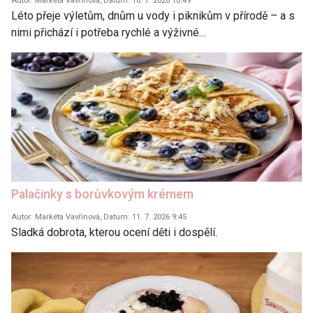
Autor: Markéta Vavřinová, Datum: 16. 7. 2026 10:49
Léto přeje výletům, dnům u vody i piknikům v přírodě – a s
nimi přichází i potřeba rychlé a výživné…
Palačinky s borůvkovým krémem
Autor: Markéta Vavřinová, Datum: 11. 7. 2026 9:45
Sladká dobrota, kterou ocení děti i dospělí.