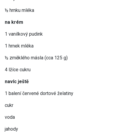
½ hrnku mléka
na krém
1 vanilkový pudink
1 hrnek mléka
½ změklého másla (cca 125 g)
4 lžíce cukru
navíc ještě
1 balení červené dortové želatiny
cukr
voda
jahody