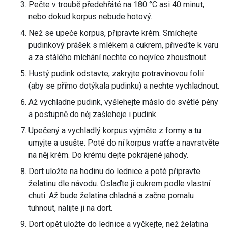
Pečte v troubě předehřáté na 180 °C asi 40 minut,
nebo dokud korpus nebude hotový.
Než se upeče korpus, připravte krém. Smíchejte
pudinkový prášek s mlékem a cukrem, přiveďte k varu
a za stálého míchání nechte co nejvíce zhoustnout.
Hustý pudink odstavte, zakryjte potravinovou folií
(aby se přímo dotýkala pudinku) a nechte vychladnout.
Až vychladne pudink, vyšlehejte máslo do světlé pěny
a postupně do něj zašleheje i pudink.
Upečený a vychladlý korpus vyjměte z formy a tu
umyjte a usušte. Poté do ní korpus vraťťe a navrstvěte
na něj krém. Do krému dejte pokrájené jahody.
Dort uložte na hodinu do lednice a poté připravte
želatinu dle návodu. Oslaďte ji cukrem podle vlastní
chuti. Až bude želatina chladná a začne pomalu
tuhnout, nalijte ji na dort.
Dort opět uložte do lednice a vyčkejte, než želatina