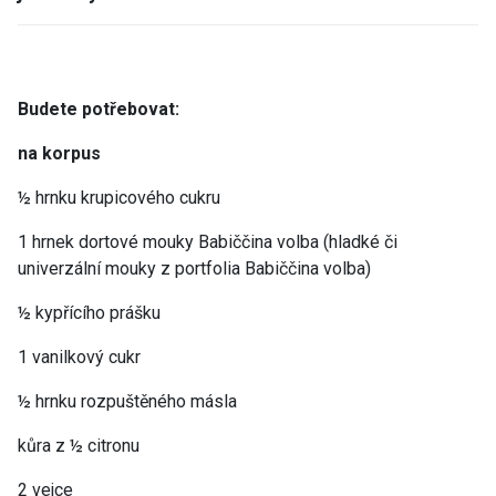
Budete potřebovat:
na korpus
½ hrnku krupicového cukru
1 hrnek dortové mouky Babiččina volba (hladké či
univerzální mouky z portfolia Babiččina volba)
½ kypřícího prášku
1 vanilkový cukr
½ hrnku rozpuštěného másla
kůra z ½ citronu
2 vejce