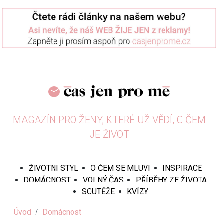
MAGAZÍN PRO ŽENY, KTERÉ UŽ VĚDÍ, O ČEM
JE ŽIVOT
ŽIVOTNÍ STYL
O ČEM SE MLUVÍ
INSPIRACE
DOMÁCNOST
VOLNÝ ČAS
PŘÍBĚHY ZE ŽIVOTA
SOUTĚŽE
KVÍZY
Úvod
Domácnost