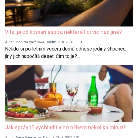
Víte, proč komáři štípou některé lidi víc než jiné?
Autor: Markéta Vavřinová, Datum: 3. 8. 2026 11:01
Někdo si po letním večeru domů odnese jediný štípanec,
jiný jich napočítá deset. Čím to je?…
Jak správně vychladit víno během několika minut?
Autor: Anna Vágnerová, Datum: 29. 7. 2026 8:21