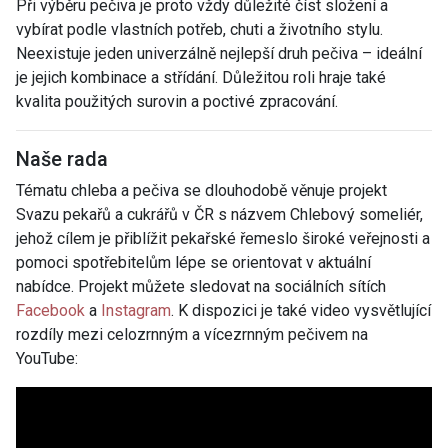
Při výběru pečiva je proto vždy důležité číst složení a
vybírat podle vlastních potřeb, chuti a životního stylu.
Neexistuje jeden univerzálně nejlepší druh pečiva – ideální
je jejich kombinace a střídání. Důležitou roli hraje také
kvalita použitých surovin a poctivé zpracování.
Naše rada
Tématu chleba a pečiva se dlouhodobě věnuje projekt
Svazu pekařů a cukrářů v ČR s názvem Chlebový someliér,
jehož cílem je přiblížit pekařské řemeslo široké veřejnosti a
pomoci spotřebitelům lépe se orientovat v aktuální
nabídce. Projekt můžete sledovat na sociálních sítích
Facebook
a
Instagram
. K dispozici je také video vysvětlující
rozdíly mezi celozrnným a vícezrnným pečivem na
YouTube: