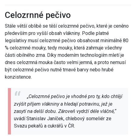
Celozrnné pečivo
Stále větší oblibě se těší celozrnné pečivo, které je ceněno
především pro vyšší obsah vlákniny. Podle platné
legislativy musí celozrnné pečivo obsahovat minimálně 80
% celozrnné mouky, tedy mouky, která zahrnuje všechny
části obilného zrna. Díky moderním technologiím mletí je
dnes celozrnná mouka často velmi jemná, a proto nemusí
být celozrnné pečivo nutně tmavé barvy nebo hrubé
konzistence.
„Celozrnné pečivo je vhodné pro ty, kdo chtějí
zvýšit příjem vlákniny a hledají potravinu, jež je
zasytí na delší dobu. Zároveň vydrží déle vláčné,“
uvádí Stanislav Janíček, chlebový someliér ze
Svazu pekařů a cukrářů v ČR.