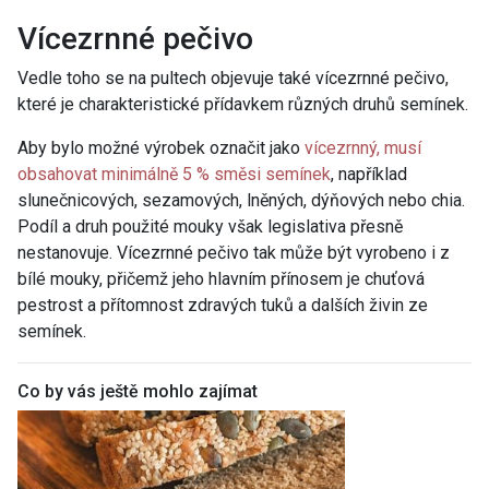
Vícezrnné pečivo
Vedle toho se na pultech objevuje také vícezrnné pečivo,
které je charakteristické přídavkem různých druhů semínek.
Aby bylo možné výrobek označit jako
vícezrnný, musí
obsahovat minimálně 5 % směsi semínek
, například
slunečnicových, sezamových, lněných, dýňových nebo chia.
Podíl a druh použité mouky však legislativa přesně
nestanovuje. Vícezrnné pečivo tak může být vyrobeno i z
bílé mouky, přičemž jeho hlavním přínosem je chuťová
pestrost a přítomnost zdravých tuků a dalších živin ze
semínek.
Co by vás ještě mohlo zajímat