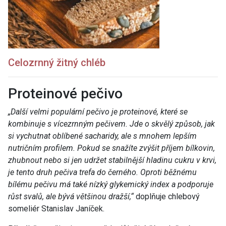
Celozrnný žitný chléb
Proteinové pečivo
„Další velmi populární pečivo je proteinové, které se
kombinuje s vícezrnným pečivem. Jde o skvělý způsob, jak
si vychutnat oblíbené sacharidy, ale s mnohem lepším
nutričním profilem. Pokud se snažíte zvýšit příjem bílkovin,
zhubnout nebo si jen udržet stabilnější hladinu cukru v krvi,
je tento druh pečiva trefa do černého. Oproti běžnému
bílému pečivu má také nízký glykemický index a podporuje
růst svalů, ale bývá většinou dražší,“
doplňuje chlebový
someliér Stanislav Janíček.