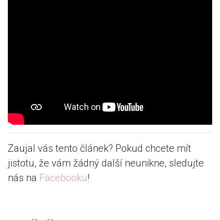
Zaujal vás tento článek? Pokud chcete mít
jistotu, že vám žádný další neunikne, sledujte
nás na
Facebooku
!