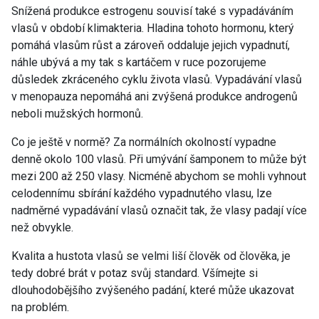
Snížená produkce estrogenu souvisí také s vypadáváním
vlasů v období klimakteria. Hladina tohoto hormonu, který
pomáhá vlasům růst a zároveň oddaluje jejich vypadnutí,
náhle ubývá a my tak s kartáčem v ruce pozorujeme
důsledek zkráceného cyklu života vlasů. Vypadávání vlasů
v menopauza nepomáhá ani zvýšená produkce androgenů
neboli mužských hormonů.
Co je ještě v normě? Za normálních okolností vypadne
denně okolo 100 vlasů. Při umývání šamponem to může být
mezi 200 až 250 vlasy. Nicméně abychom se mohli vyhnout
celodennímu sbírání každého vypadnutého vlasu, lze
nadměrné vypadávání vlasů označit tak, že vlasy padají více
než obvykle.
Kvalita a hustota vlasů se velmi liší člověk od člověka, je
tedy dobré brát v potaz svůj standard. Všímejte si
dlouhodobějšího zvýšeného padání, které může ukazovat
na problém.