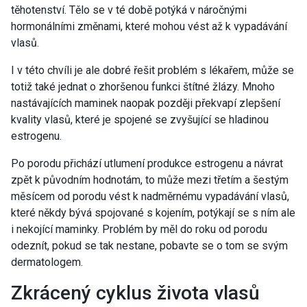
těhotenství. Tělo se v té době potýká v náročnými
hormonálními změnami, které mohou vést až k vypadávání
vlasů.
I v této chvíli je ale dobré řešit problém s lékařem, může se
totiž také jednat o zhoršenou funkci štítné žlázy. Mnoho
nastávajících maminek naopak později překvapí zlepšení
kvality vlasů, které je spojené se zvyšující se hladinou
estrogenu.
Po porodu přichází utlumení produkce estrogenu a návrat
zpět k původním hodnotám, to může mezi třetím a šestým
měsícem od porodu vést k nadměrnému vypadávání vlasů,
které někdy bývá spojované s kojením, potýkají se s ním ale
i nekojící maminky. Problém by měl do roku od porodu
odeznít, pokud se tak nestane, pobavte se o tom se svým
dermatologem.
Zkrácený cyklus života vlasů