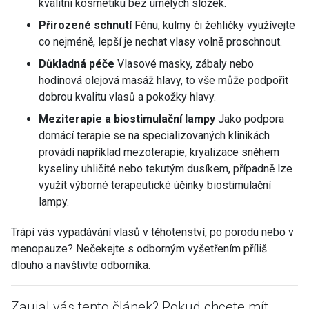
kvalitní kosmetiku bez umělých složek.
Přirozené schnutí
Fénu, kulmy či žehličky využívejte
co nejméně, lepší je nechat vlasy volně proschnout.
Důkladná péče
Vlasové masky, zábaly nebo
hodinová olejová masáž hlavy, to vše může podpořit
dobrou kvalitu vlasů a pokožky hlavy.
Meziterapie a biostimulační lampy
Jako podpora
domácí terapie se na specializovaných klinikách
provádí například mezoterapie, kryalizace sněhem
kyseliny uhličité nebo tekutým dusíkem, případně lze
využít výborné terapeutické účinky biostimulační
lampy.
Trápí vás vypadávání vlasů v těhotenství, po porodu nebo v
menopauze? Nečekejte s odborným vyšetřením příliš
dlouho a navštivte odborníka.
Zaujal vás tento článek? Pokud chcete mít