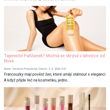
Tajemství Pařížanek? Možná se skrývá v lahvičce od
Nuxe
Autor: Vendula Presserová, Datum: 5. 6. 2026 9:57
Francouzky mají pověst žen, které umějí stárnout s elegancí.
A když přijde řeč na kosmetiku, jedno…