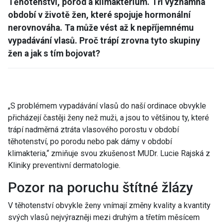
Těhotenství, porod a klimakterium. Tři významná
období v životě žen, které spojuje hormonální
nerovnováha. Ta může vést až k nepříjemnému
vypadávání vlasů. Proč trápí zrovna tyto skupiny
žen a jak s tím bojovat?
„S problémem vypadávání vlasů do naší ordinace obvykle
přicházejí častěji ženy než muži, a jsou to většinou ty, které
trápí nadměrná ztráta vlasového porostu v období
těhotenství, po porodu nebo pak dámy v období
klimakteria,“ zmiňuje svou zkušenost MUDr. Lucie Rajská z
Kliniky preventivní dermatologie.
Pozor na poruchu štítné žlázy
V těhotenství obvykle ženy vnímají změny kvality a kvantity
svých vlasů nejvýrazněji mezi druhým a třetím měsícem