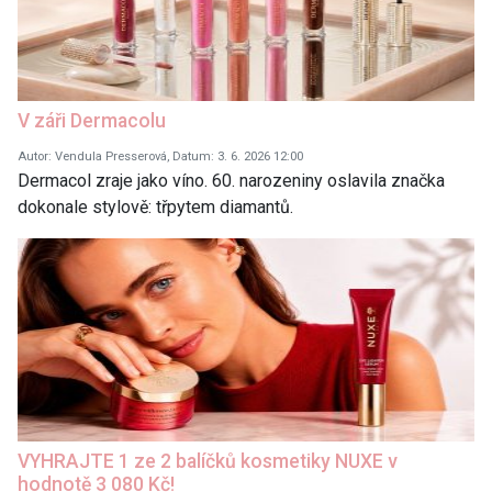
V záři Dermacolu
Autor: Vendula Presserová, Datum: 3. 6. 2026 12:00
Dermacol zraje jako víno. 60. narozeniny oslavila značka
dokonale stylově: třpytem diamantů.
VYHRAJTE 1 ze 2 balíčků kosmetiky NUXE v
hodnotě 3 080 Kč!