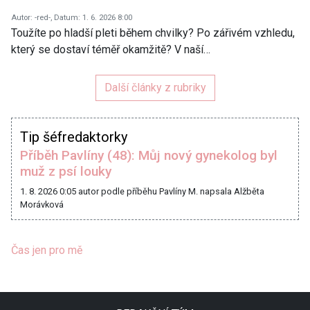
Autor: -red-, Datum: 1. 6. 2026 8:00
Toužíte po hladší pleti během chvilky? Po zářivém vzhledu,
který se dostaví téměř okamžitě? V naší…
Další články z rubriky
Tip šéfredaktorky
Příběh Pavlíny (48): Můj nový gynekolog byl
muž z psí louky
1. 8. 2026 0:05
autor podle příběhu Pavlíny M. napsala Alžběta
Morávková
Čas jen pro mě