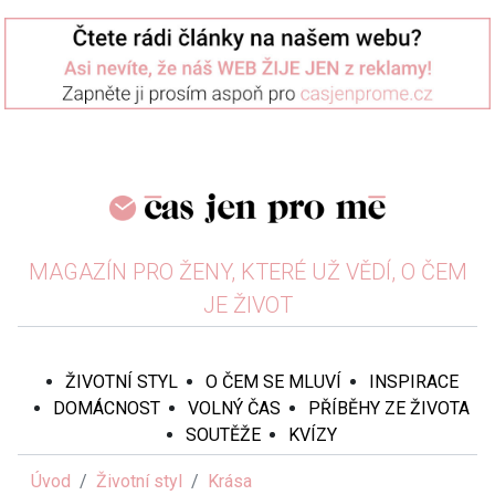
MAGAZÍN PRO ŽENY, KTERÉ UŽ VĚDÍ, O ČEM
JE ŽIVOT
ŽIVOTNÍ STYL
O ČEM SE MLUVÍ
INSPIRACE
DOMÁCNOST
VOLNÝ ČAS
PŘÍBĚHY ZE ŽIVOTA
SOUTĚŽE
KVÍZY
Úvod
Životní styl
Krása