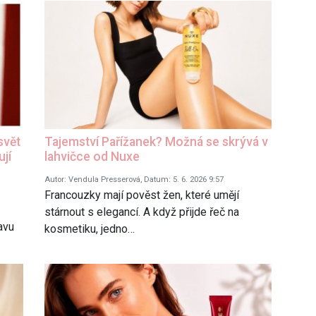
svět
Tajemství Pařížanek? Možná se skrývá v
ují
lahvičce od Nuxe
Autor: Vendula Presserová, Datum: 5. 6. 2026 9:57
Francouzky mají pověst žen, které umějí
stárnout s elegancí. A když přijde řeč na
avu
kosmetiku, jedno…