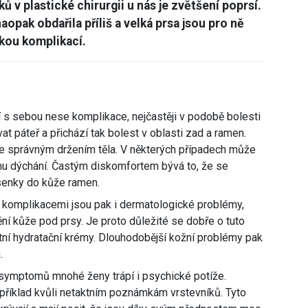
 v plastické chirurgii u nás je zvětšení poprsí.
aopak obdařila příliš a velká prsa jsou pro ně
ckou komplikací.
 s sebou nese komplikace, nejčastěji v podobě bolesti
t páteř a přichází tak bolest v oblasti zad a ramen.
 správným držením těla. V některých případech může
ému dýchání. Častým diskomfortem bývá to, že se
senky do kůže ramen.
komplikacemi jsou pak i dermatologické problémy,
í kůže pod prsy. Je proto důležité se dobře o tuto
itní hydratační krémy. Dlouhodobější kožní problémy pak
.
symptomů mnohé ženy trápí i psychické potíže.
příklad kvůli netaktním poznámkám vrstevníků. Tyto