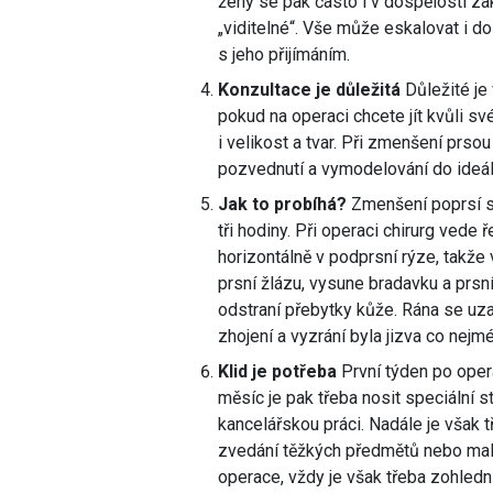
ženy se pak často i v dospělosti za
„viditelné“. Vše může eskalovat i d
s jeho přijímáním.
Konzultace je důležitá
Důležité je
pokud na operaci chcete jít kvůli s
i velikost a tvar. Při zmenšení prsou 
pozvednutí a vymodelování do ideáln
Jak to probíhá?
Zmenšení poprsí s
tři hodiny. Při operaci chirurg vede
horizontálně v podprsní rýze, takže
prsní žlázu, vysune bradavku a prsn
odstraní přebytky kůže. Rána se uz
zhojení a vyzrání byla jizva co nejm
Klid je potřeba
První týden po oper
měsíc je pak třeba nosit speciální s
kancelářskou práci. Nadále je však t
zvedání těžkých předmětů nebo malý
operace, vždy je však třeba zohledni