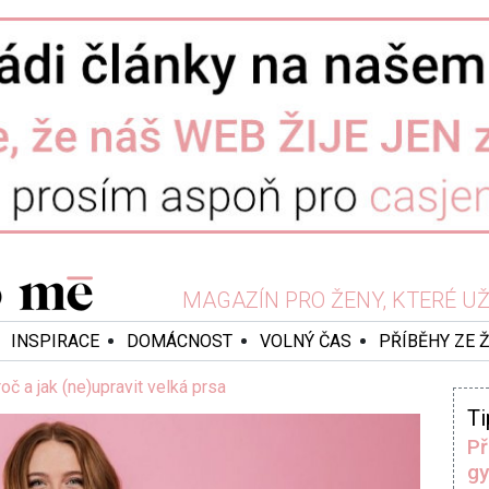
MAGAZÍN PRO ŽENY, KTERÉ UŽ 
INSPIRACE
DOMÁCNOST
VOLNÝ ČAS
PŘÍBĚHY ZE 
roč a jak (ne)upravit velká prsa
Ti
Př
gy