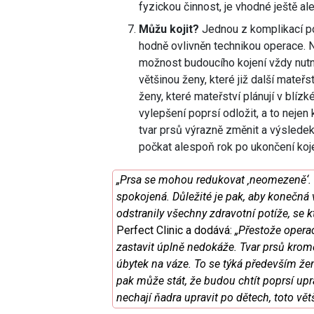
fyzickou činnost, je vhodné ještě a
Můžu kojit?
Jednou z komplikací po
hodně ovlivněn technikou operace. Ně
možnost budoucího kojení vždy nutno
většinou ženy, které již další mate
ženy, které mateřství plánují v blízk
vylepšení poprsí odložit, a to nejen 
tvar prsů výrazně změnit a výsledek
počkat alespoň rok po ukončení koje
„Prsa se mohou redukovat ‚neomezeně‘. Vž
spokojená. Důležité je pak, aby konečná 
odstranily všechny zdravotní potíže, se k
Perfect Clinic a dodává:
„Přestože operac
zastavit úplně nedokáže. Tvar prsů kromě
úbytek na váze. To se týká především že
pak může stát, že budou chtít poprsí uprav
nechají ňadra upravit po dětech, toto vět