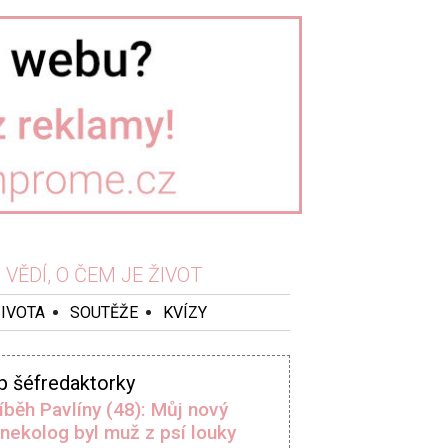
VĚDÍ, O ČEM JE ŽIVOT
ŽIVOTA
SOUTĚŽE
KVÍZY
p šéfredaktorky
íběh Pavlíny (48): Můj nový
nekolog byl muž z psí louky