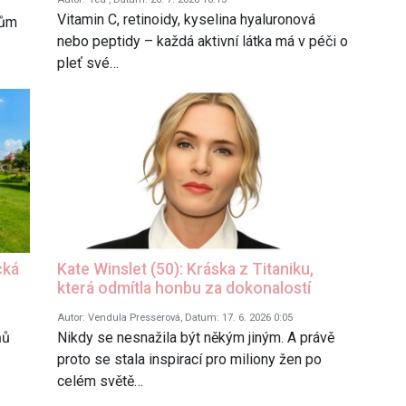
Vitamin C, retinoidy, kyselina hyaluronová
sům
nebo peptidy – každá aktivní látka má v péči o
pleť své…
cká
Kate Winslet (50): Kráska z Titaniku,
která odmítla honbu za dokonalostí
Autor: Vendula Presserová, Datum: 17. 6. 2026 0:05
ňů
Nikdy se nesnažila být někým jiným. A právě
proto se stala inspirací pro miliony žen po
celém světě…