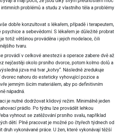
krývají a mají pocit, že jsou díky svým přednostem moc
o intimních problémů a studu z vlastního těla a problémy
 vše dobře konzultovat s lékařem, případě i terapeutem,
vé psychice a sebevědomí. S lékařem je důležité probrat
je totiž většinou prováděna i jejich modelace, čili
ějšího tvaru.
e provádí v celkové anestezii a operace zabere dvě až
 řez nejčastěji okolo prsního dvorce, potom kolmo dolů a
 výsledná jizva má tvar „kotvy“. Následně zredukuje
í dvorec nahoru do esteticky vyhovující pozice a
avře jemným šicím materiálem, aby po definitivním
éně nápadná.
aci je nutné dodržovat klidový režim. Minimálně jeden
tahovací prádlo. Po týdnu lze provádět lehkou
řeba vyhnout se zatěžování prsního svalu, například
ch dětí. Plně pracovat je možné po čtyřech týdnech od
t druh vykonávané práce. U žen, které vykonávají těžší