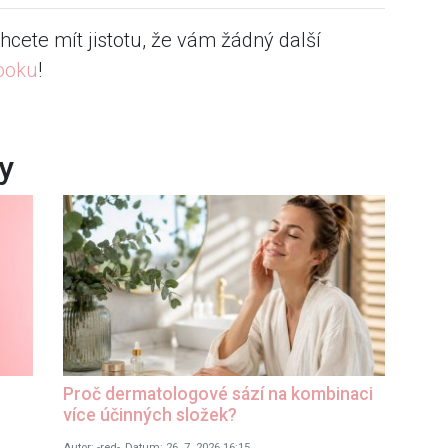
hcete mít jistotu, že vám žádný další
ooku
!
ky
Proč dermatologové sází na kombinaci
více účinných složek?
Autor: -red-, Datum: 26. 7. 2026 16:15