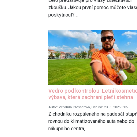
Léto představuje pro vlasy zatěžkávací
zkoušku. Jakou první pomoc můžete vla
poskytnout?…
Vedro pod kontrolou: Letní kosmeti
výbava, která zachrání pleť i stehna
Autor: Vendula Presserová, Datum: 23. 6. 2026 0:05
Z chodníku rozpáleného na padesát stup
rovnou do klimatizovaného auta nebo do
nákupního centra,…