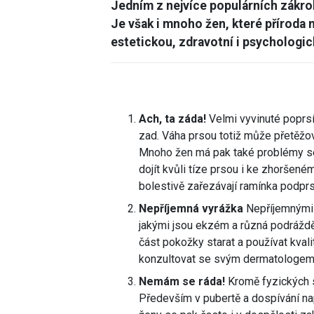
Jedním z nejvíce populárních zákroků
Je však i mnoho žen, které příroda n
estetickou, zdravotní i psychologi
Ach, ta záda!
Velmi vyvinuté poprsí
zad. Váha prsou totiž může přetěžova
Mnoho žen má pak také problémy se
dojít kvůli tíze prsou i ke zhoršen
bolestivě zařezávají ramínka podpr
Nepříjemná vyrážka
Nepříjemnými 
jakými jsou ekzém a různá podrážděn
část pokožky starat a používat kval
konzultovat se svým dermatologem
Nemám se ráda!
Kromě fyzických 
Především v pubertě a dospívání na