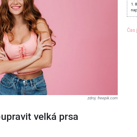
1. 
nap
Čas 
freepik.com
)upravit velká prsa