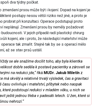
lespoň dva týdny počkat.
 zmenšení prsou může být i kojení. Dopad na kojení je
které postupy nesou větší riziko než jiné, a proto je
 probrat při konzultaci. Operace podstupují proto
řství neplánují. Zmenšení prsou by neměly požadovat
é budoucnosti. V jejich případě radí plastický chirurg
kvůli kojení, ale i proto, že následující mateřství může
 operace tak zmařit. Stejně tak by se s operací mělo
ní, až se stav prsů ustálí.
dy se ale snažíme docílit toho, aby byla klientka
velikost dobře seděla k postavě pacientky a zároveň se
terými na redukci jde,“
říká
MUDr. Jakub Miletín
z
e má skvělý a relativně trvalý výsledek, čas a gravitaci
 času ovlivňuje i mateřství, příbytek nebo naopak
n, které podstoupí redukci v mladém věku, u nich se
it ještě jednou třeba v padesáti letech. U žen, které si
šinou nehrozí.“