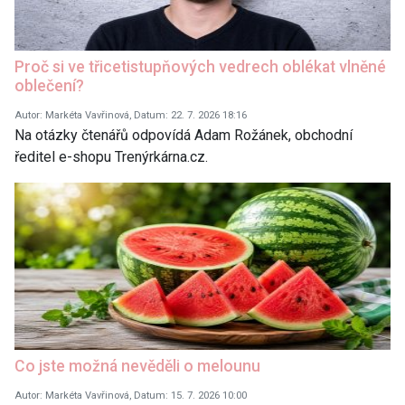
Proč si ve třicetistupňových vedrech oblékat vlněné
oblečení?
Autor: Markéta Vavřinová, Datum: 22. 7. 2026 18:16
Na otázky čtenářů odpovídá Adam Rožánek, obchodní
ředitel e-shopu Trenýrkárna.cz.
Co jste možná nevěděli o melounu
Autor: Markéta Vavřinová, Datum: 15. 7. 2026 10:00