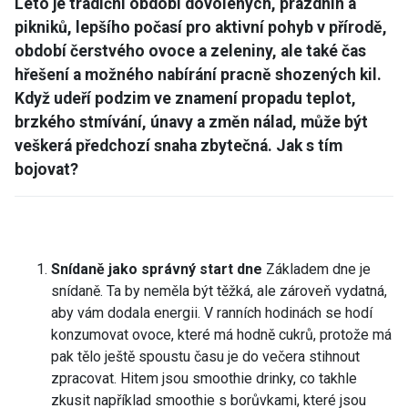
Léto je tradiční období dovolených, prázdnin a
pikniků, lepšího počasí pro aktivní pohyb v přírodě,
období čerstvého ovoce a zeleniny, ale také čas
hřešení a možného nabírání pracně shozených kil.
Když udeří podzim ve znamení propadu teplot,
brzkého stmívání, únavy a změn nálad, může být
veškerá předchozí snaha zbytečná. Jak s tím
bojovat?
Snídaně jako správný start dne
Základem dne je
snídaně. Ta by neměla být těžká, ale zároveň vydatná,
aby vám dodala energii. V ranních hodinách se hodí
konzumovat ovoce, které má hodně cukrů, protože má
pak tělo ještě spoustu času je do večera stihnout
zpracovat. Hitem jsou smoothie drinky, co takhle
zkusit například smoothie s borůvkami, které jsou