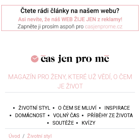
MAGAZÍN PRO ŽENY, KTERÉ UŽ VĚDÍ, O ČEM
JE ŽIVOT
ŽIVOTNÍ STYL
O ČEM SE MLUVÍ
INSPIRACE
DOMÁCNOST
VOLNÝ ČAS
PŘÍBĚHY ZE ŽIVOTA
SOUTĚŽE
KVÍZY
Úvod
Životní styl