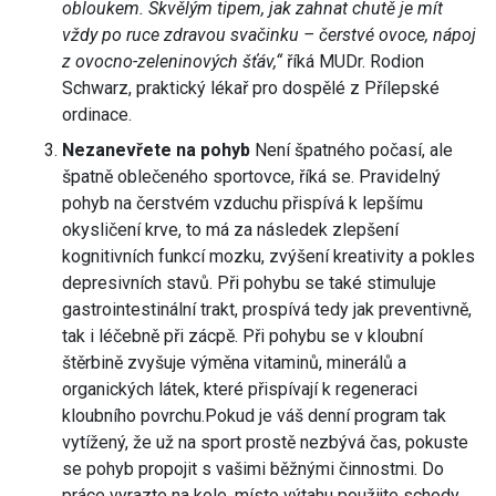
obloukem. Skvělým tipem, jak zahnat chutě je mít
vždy po ruce zdravou svačinku – čerstvé ovoce, nápoj
z ovocno-zeleninových šťáv,“
říká MUDr. Rodion
Schwarz, praktický lékař pro dospělé z Přílepské
ordinace.
Nezanevřete na pohyb
Není špatného počasí, ale
špatně oblečeného sportovce, říká se. Pravidelný
pohyb na čerstvém vzduchu přispívá k lepšímu
okysličení krve, to má za následek zlepšení
kognitivních funkcí mozku, zvýšení kreativity a pokles
depresivních stavů. Při pohybu se také stimuluje
gastrointestinální trakt, prospívá tedy jak preventivně,
tak i léčebně při zácpě. Při pohybu se v kloubní
štěrbině zvyšuje výměna vitaminů, minerálů a
organických látek, které přispívají k regeneraci
kloubního povrchu.Pokud je váš denní program tak
vytížený, že už na sport prostě nezbývá čas, pokuste
se pohyb propojit s vašimi běžnými činnostmi. Do
práce vyrazte na kole, místo výtahu použijte schody,