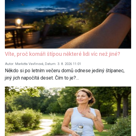
Víte, proč komáři štípou některé lidi víc než jiné?
Autor: Markéta Vavřinová, Datum: 3. 8. 2026 11:01
Někdo si po letním večeru domů odnese jediný štípanec,
jiný jich napočítá deset. Čím to je?…