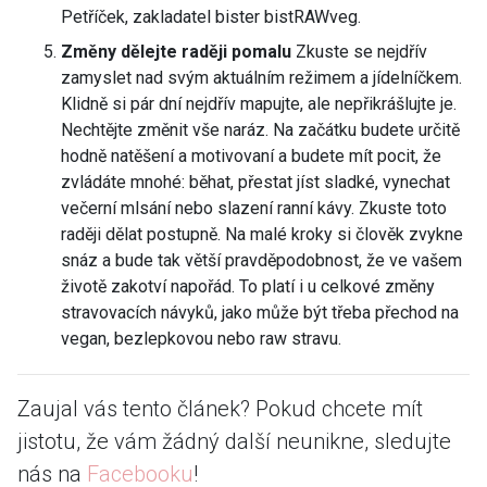
Petříček, zakladatel bister bistRAWveg.
Změny dělejte raději pomalu
Zkuste se nejdřív
zamyslet nad svým aktuálním režimem a jídelníčkem.
Klidně si pár dní nejdřív mapujte, ale nepřikrášlujte je.
Nechtějte změnit vše naráz. Na začátku budete určitě
hodně natěšení a motivovaní a budete mít pocit, že
zvládáte mnohé: běhat, přestat jíst sladké, vynechat
večerní mlsání nebo slazení ranní kávy. Zkuste toto
raději dělat postupně. Na malé kroky si člověk zvykne
snáz a bude tak větší pravděpodobnost, že ve vašem
životě zakotví napořád. To platí i u celkové změny
stravovacích návyků, jako může být třeba přechod na
vegan, bezlepkovou nebo raw stravu.
Zaujal vás tento článek? Pokud chcete mít
jistotu, že vám žádný další neunikne, sledujte
nás na
Facebooku
!