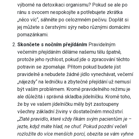
výborné na detoxikaci organismu? Pokud se ale po
ránu s ovocem nespokojíte a potřebujete zkrátka
„něco víc“, sáhněte po celozrnném pečivu. Dopřát si
jej můžete s čerstvými sýry nebo různými domácími
pomazánkami.
Skončete s nočním přejídáním
Pravidelným
večerním přejídáním děláme našemu tělu špatně,
protože jeho rychlost, pokud jde o zpracování těchto
potravin se zpomaluje. Přitom pokud budete jíst
pravidelně a nebudete žádné jídlo vynechávat, večerní
„nájezdy“ na ledničku a zbytečné přejídání už nemusí
být vaším problémem. Kromě pravidelného režimu je
ale důležitá i správná skladba jídelníčku. Kromě toho,
že by ve vašem jídelníčku měly být zastoupeny
všechny základní živiny v dostatečném množství.
„Zlaté pravidlo, které vždy říkám svým pacientům je –
jezte, když máte hlad, ne chuť. Pokud pozdní večeři
rozložíte do více menších porcí, obezita se vám vyhne