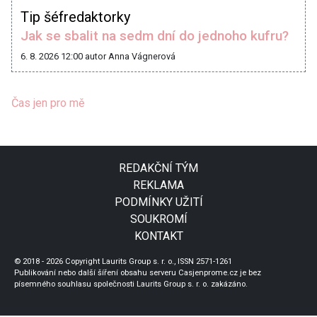
Tip šéfredaktorky
Jak se sbalit na sedm dní do jednoho kufru?
6. 8. 2026 12:00
autor Anna Vágnerová
Čas jen pro mě
REDAKČNÍ TÝM
REKLAMA
PODMÍNKY UŽITÍ
SOUKROMÍ
KONTAKT
© 2018 - 2026 Copyright Laurits Group s. r. o., ISSN 2571-1261
Publikování nebo další šíření obsahu serveru Casjenprome.cz je bez
písemného souhlasu společnosti Laurits Group s. r. o. zakázáno.