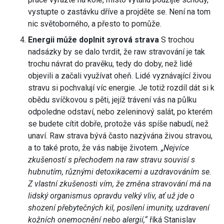
vystupte o zastávku dříve a projděte se. Není na tom
nic světoborného, a přesto to pomůže.
Energii může doplnit syrová strava
S trochou
nadsázky by se dalo tvrdit, že raw stravování je tak
trochu návrat do pravěku, tedy do doby, než lidé
objevili a začali využívat oheň. Lidé vyznávající živou
stravu si pochvalují víc energie. Je totiž rozdíl dát si k
obědu svíčkovou s pěti, jejíž trávení vás na půlku
odpoledne odstaví, nebo zeleninový salát, po kterém
se budete cítit dobře, protože vás spíše nabudí, než
unaví. Raw strava bývá často nazývána živou stravou,
a to také proto, že vás nabije životem.
„Nejvíce
zkušeností s přechodem na raw stravu souvisí s
hubnutím, různými detoxikacemi a uzdravováním se.
Z vlastní zkušenosti vím, že změna stravování má na
lidský organismus opravdu velký vliv, ať už jde o
shození přebytečných kil, posílení imunity, uzdravení
kožních onemocnění nebo alergií,“
říká Stanislav