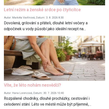
Letní režim a ženské srdce po čtyřicítce
Autor: Markéta Vavřinová, Datum: 3. 8. 2026 8:30
Dovolená, grilování s přáteli, dlouhé letní večery a
odpočinek u vody působí jako ideální recept na…
Víte, že léto nohám nesvědčí?
Autor: Hana Lorencová, Datum: 30. 7. 2026 10:40
Rozpálené chodníky, dlouhé procházky, cestování i
celodenní stání. Léto ve městě může být příjemné,…