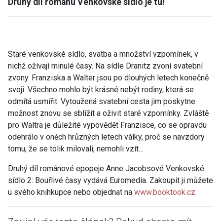
Druhý díl románu Venkovské sídlo je tu!
Staré venkovské sídlo, svatba a množství vzpomínek, v
nichž ožívají minulé časy. Na sídle Dranitz zvoní svatební
zvony. Franziska a Walter jsou po dlouhých letech konečně
svoji. Všechno mohlo být krásné nebýt rodiny, která se
odmítá usmířit. Vytoužená svatební cesta jim poskytne
možnost znovu se sblížit a oživit staré vzpomínky. Zvláště
pro Waltra je důležité vypovědět Franzisce, co se opravdu
odehrálo v oněch hrůzných letech války, proč se navzdory
tomu, že se tolik milovali, nemohli vzít…
Druhý díl románové epopeje Anne Jacobsové Venkovské
sídlo 2: Bouřlivé časy vydává Euromedia. Zakoupit ji můžete
u svého knihkupce nebo objednat na
www.booktook.cz
.