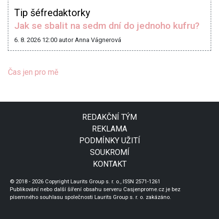
Tip šéfredaktorky
Jak se sbalit na sedm dní do jednoho kufru?
6. 8. 2026 12:00
autor Anna Vágnerová
Čas jen pro mě
REDAKČNÍ TÝM
REKLAMA
PODMÍNKY UŽITÍ
SOUKROMÍ
KONTAKT
© 2018 - 2026 Copyright Laurits Group s. r. o., ISSN 2571-1261
Publikování nebo další šíření obsahu serveru Casjenprome.cz je bez
písemného souhlasu společnosti Laurits Group s. r. o. zakázáno.