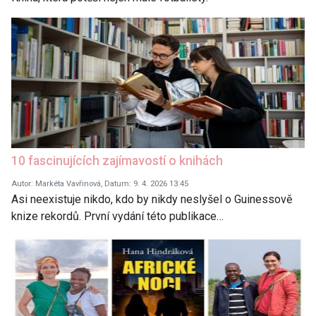
10 fascinujících zajímavostí o knihách
Autor: Markéta Vavřinová, Datum: 9. 4. 2026 13:45
Asi neexistuje nikdo, kdo by nikdy neslyšel o Guinessově
knize rekordů. První vydání této publikace…