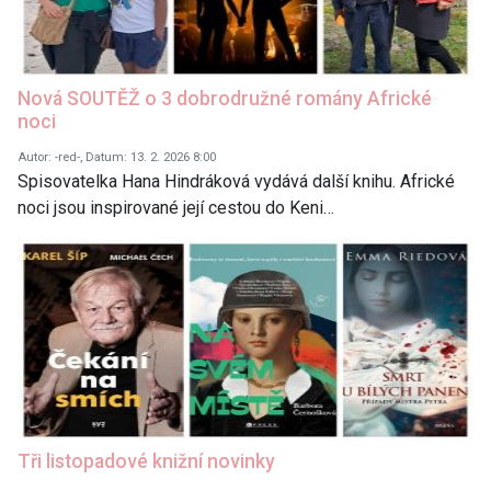
Nová SOUTĚŽ o 3 dobrodružné romány Africké
noci
Autor: -red-, Datum: 13. 2. 2026 8:00
Spisovatelka Hana Hindráková vydává další knihu. Africké
noci jsou inspirované její cestou do Keni…
Tři listopadové knižní novinky