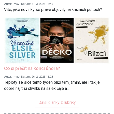
Autor: -mav-, Datum: 31. 3. 2025 16:45
Víte, jaké novinky se právě objevily na knižních pultech?
Co si přečít na konci února?
Autor: -mav-, Datum: 26. 2. 2025 11:23
Teploty se sice tento týden blíží těm jarním, ale i tak je
dobré najít si chvilku na šálek čaje a…
Další články z rubriky