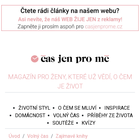
MAGAZÍN PRO ŽENY, KTERÉ UŽ VĚDÍ, O ČEM
JE ŽIVOT
ŽIVOTNÍ STYL
O ČEM SE MLUVÍ
INSPIRACE
DOMÁCNOST
VOLNÝ ČAS
PŘÍBĚHY ZE ŽIVOTA
SOUTĚŽE
KVÍZY
Úvod
Volný čas
Zajímavé knihy