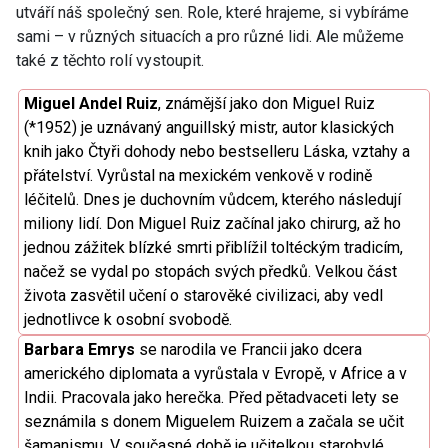
utváří náš společný sen. Role, které hrajeme, si vybíráme
sami – v různých situacích a pro různé lidi. Ale můžeme
také z těchto rolí vystoupit.
Miguel Andel Ruiz
, z
námější jako don Miguel Ruiz
(*1952) je uznávaný anguillský mistr, autor klasických
knih jako Čtyři dohody nebo bestselleru Láska, vztahy a
přátelství. Vyrůstal na mexickém venkově v rodině
léčitelů. Dnes je duchovním vůdcem, kterého následují
miliony lidí. Don Miguel Ruiz začínal jako chirurg, až ho
jednou zážitek blízké smrti přiblížil toltéckým tradicím,
načež se vydal po stopách svých předků. Velkou část
života zasvětil učení o starověké civilizaci, aby vedl
jednotlivce k osobní svobodě.
Barbara Emrys
se narodila ve Francii jako dcera
amerického diplomata a vyrůstala v Evropě, v Africe a v
Indii. Pracovala jako herečka. Před pětadvaceti lety se
seznámila s donem Miguelem Ruizem a začala se učit
šamanismu. V současné době je učitelkou starobylé