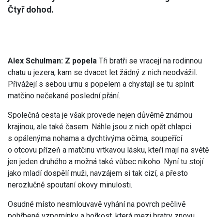
Čtyř dohod.
Alex Schulman: Z popela
Tři bratři se vracejí na rodinnou
chatu u jezera, kam se dvacet let žádný z nich neodvážil.
Přivážejí s sebou urnu s popelem a chystají se tu splnit
matčino nečekané poslední přání.
Společná cesta je však provede nejen důvěrně známou
krajinou, ale také časem. Náhle jsou z nich opět chlapci
s opálenýma nohama a dychtivýma očima, soupeřící
o otcovu přízeň a matčinu vrtkavou lásku, kteří mají na světě
jen jeden druhého a možná také vůbec nikoho.
Nyní tu stojí
jako mladí dospělí muži, navzájem si tak cizí, a přesto
nerozlučně spoutaní okovy minulosti.
Osudné místo nesmlouvavě vyhání na povrch pečlivě
pohřbené vzpomínky a hořkost, která mezi bratry znovu