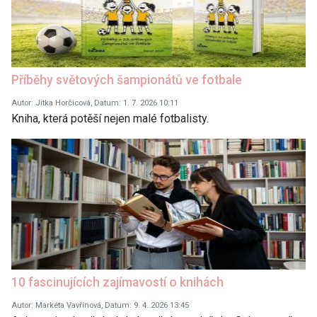
Příběhy světových šampionátů ve fotbale
Autor: Jitka Horčicová, Datum: 1. 7. 2026 10:11
Kniha, která potěší nejen malé fotbalisty.
10 fascinujících zajímavostí o knihách
Autor: Markéta Vavřinová, Datum: 9. 4. 2026 13:45