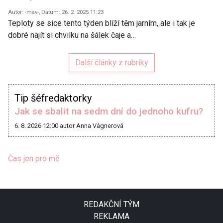
Autor: -mav-, Datum: 26. 2. 2025 11:23
Teploty se sice tento týden blíží těm jarním, ale i tak je
dobré najít si chvilku na šálek čaje a…
Další články z rubriky
Tip šéfredaktorky
Jak se sbalit na sedm dní do jednoho kufru?
6. 8. 2026 12:00
autor Anna Vágnerová
Čas jen pro mě
REDAKČNÍ TÝM
REKLAMA