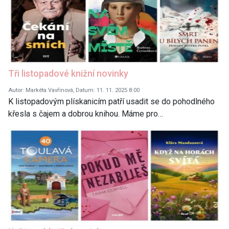
Tři listopadové knižní novinky
Autor: Markéta Vavřinová, Datum: 11. 11. 2025 8:00
K listopadovým plískanicím patří usadit se do pohodlného
křesla s čajem a dobrou knihou. Máme pro…