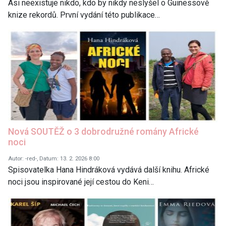
Asi neexistuje nikdo, kdo by nikdy neslyšel o Guinessově
knize rekordů. První vydání této publikace…
Nová SOUTĚŽ o 3 dobrodružné romány Africké
noci
Autor: -red-, Datum: 13. 2. 2026 8:00
Spisovatelka Hana Hindráková vydává další knihu. Africké
noci jsou inspirované její cestou do Keni…