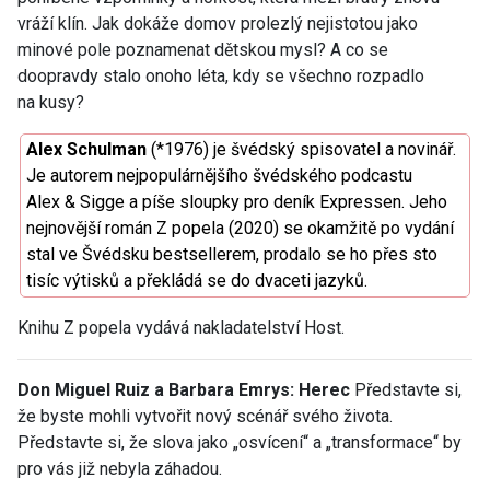
vráží klín. Jak dokáže domov prolezlý nejistotou jako
minové pole poznamenat dětskou mysl? A co se
doopravdy stalo onoho léta, kdy se všechno rozpadlo
na kusy?
Alex Schulman
(*1976) je švédský spisovatel a novinář.
Je autorem nejpopulárnějšího švédského podcastu
Alex & Sigge
a píše sloupky pro deník
Expressen
. Jeho
nejnovější román
Z popela
(2020) se okamžitě po vydání
stal ve Švédsku bestsellerem, prodalo se ho přes sto
tisíc výtisků a překládá se do dvaceti jazyků.
Knihu Z popela vydává nakladatelství Host.
Don Miguel Ruiz a Barbara Emrys: Herec
Představte si,
že byste mohli vytvořit nový scénář svého života.
Představte si, že slova jako „osvícení“ a „transformace“ by
pro vás již nebyla záhadou.