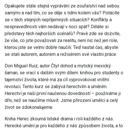
Opakujete stále stejná vyprávění ze zoufalství nad sebou
samými a nad tím, co se děje s lidmi kolem vás? Potácíte
se v těch stejných nepříjemných situacích? Konflikty a
nespravedlnosti vám nedávají v noci spát? Děláte si
představy těch nejhorších scénářů? Pravě zde se dozvíte,
že vše, co jste považovali za realitu, není nic než jen role,
kterou jste se velmi dobře naučili. Teď nastal čas, abyste
se stali autorem, autorem a režisérem své vlastni práce.
Don Miguel Ruiz, autor Čtyř dohod a mytický mexický
šaman, se vrací s dalším svým dílem: knihou pro studenty o
tajemství života, které má za cíl vyprovokovat vnitřní
revoluci. Tento kurz se zabývá herectvím a uměním.
Herectví je naší první naučenou dovedností – používáme ji
dřív, než se naučíme mluvit. Jsme přirození umělci a celý
život se zdokonalujeme.
Kniha Herec zkoumá lidské drama i roli každého z nás.
Herecké umění je pro každého z nás způsobem života, a to