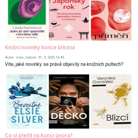
Knižní novinky konce března
Autor: -mav-, Datum: 31. 3. 2025 16:45
Víte, jaké novinky se právě objevily na knižních pultech?
Co si přečít na konci února?