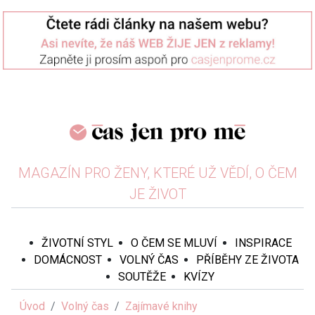
MAGAZÍN PRO ŽENY, KTERÉ UŽ VĚDÍ, O ČEM
JE ŽIVOT
ŽIVOTNÍ STYL
O ČEM SE MLUVÍ
INSPIRACE
DOMÁCNOST
VOLNÝ ČAS
PŘÍBĚHY ZE ŽIVOTA
SOUTĚŽE
KVÍZY
Úvod
Volný čas
Zajímavé knihy