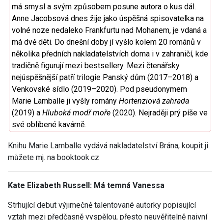
má smysl a svým způsobem posune autora o kus dál.
Anne Jacobsová dnes žije jako úspěšná spisovatelka na
volné noze nedaleko Frankfurtu nad Mohanem, je vdaná a
má dvě děti. Do dnešní doby jí vyšlo kolem 20 románů v
několika předních nakladatelstvích doma i v zahraničí, kde
tradičně figurují mezi bestsellery. Mezi čtenářsky
nejúspěšnější patří trilogie Panský dům (2017–2018) a
Venkovské sídlo (2019–2020). Pod pseudonymem
Marie Lamballe ji vyšly romány
Hortenziová zahrada
(2019) a
Hluboká modř moře
(2020). Nejraději prý píše ve
své oblíbené kavárně.
Knihu Marie Lamballe vydává nakladatelství Brána, koupit ji
můžete mj. na booktook.cz
Kate Elizabeth Russell: Má temná Vanessa
Strhující debut výjimečně talentované autorky popisující
vztah mezi předčasně vyspělou, přesto neuvěřitelně naivní