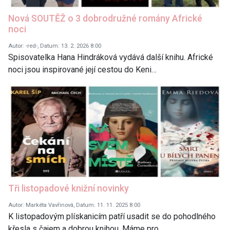
Nová SOUTĚŽ o 3 dobrodružné romány Africké
noci
Autor: -red-, Datum: 13. 2. 2026 8:00
Spisovatelka Hana Hindráková vydává další knihu. Africké
noci jsou inspirované její cestou do Keni…
Tři listopadové knižní novinky
Autor: Markéta Vavřinová, Datum: 11. 11. 2025 8:00
K listopadovým plískanicím patří usadit se do pohodlného
křesla s čajem a dobrou knihou. Máme pro…