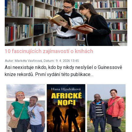
10 fascinujících zajímavostí o knihách
Autor: Markéta Vavřinová, Datum: 9. 4. 2026 13:45
Asi neexistuje nikdo, kdo by nikdy neslyšel o Guinessově
knize rekordů. První vydání této publikace…