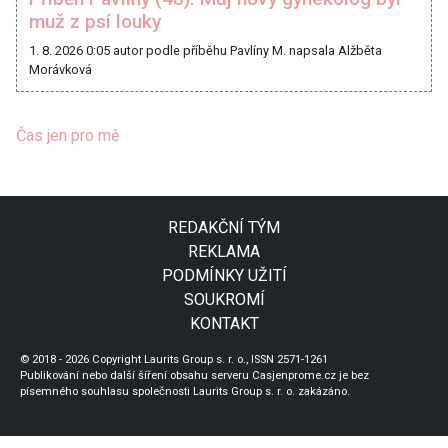
muž z psí louky
1. 8. 2026 0:05
autor podle příběhu Pavlíny M. napsala Alžběta
Morávková
Čas jen pro mě
REDAKČNÍ TÝM
REKLAMA
PODMÍNKY UŽITÍ
SOUKROMÍ
KONTAKT
© 2018 - 2026 Copyright Laurits Group s. r. o., ISSN 2571-1261
Publikování nebo další šíření obsahu serveru Casjenprome.cz je bez
písemného souhlasu společnosti Laurits Group s. r. o. zakázáno.