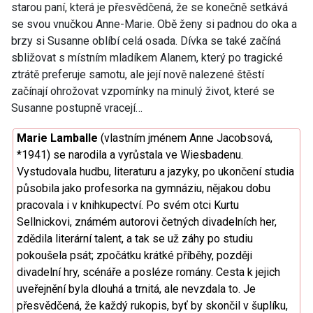
starou paní, která je přesvědčená, že se konečně setkává
se svou vnučkou Anne-Marie. Obě ženy si padnou do oka a
brzy si Susanne oblíbí celá osada. Dívka se také začíná
sbližovat s místním mladíkem Alanem, který po tragické
ztrátě preferuje samotu, ale její nově nalezené štěstí
začínají ohrožovat vzpomínky na minulý život, které se
Susanne postupně vracejí…
Marie Lamballe
(vlastním jménem Anne Jacobsová,
*1941) se narodila a vyrůstala ve Wiesbadenu.
Vystudovala hudbu, literaturu a jazyky, po ukončení studia
působila jako profesorka na gymnáziu, nějakou dobu
pracovala i v knihkupectví. Po svém otci Kurtu
Sellnickovi, známém autorovi četných divadelních her,
zdědila literární talent, a tak se už záhy po studiu
pokoušela psát; zpočátku krátké příběhy, později
divadelní hry, scénáře a posléze romány. Cesta k jejich
uveřejnění byla dlouhá a trnitá, ale nevzdala to. Je
přesvědčená, že každý rukopis, byť by skončil v šuplíku,