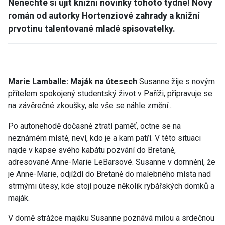
Nenechte si ujít knižní novinky tohoto týdne! Nový
román od autorky Hortenziové zahrady a knižní
prvotinu talentované mladé spisovatelky.
Marie Lamballe: Maják na útesech
Susanne žije s novým
přítelem spokojený studentský život v Paříži, připravuje se
na závěrečné zkoušky, ale vše se náhle změní...
Po autonehodě dočasně ztratí paměť, octne se na
neznámém místě, neví, kdo je a kam patří. V této situaci
najde v kapse svého kabátu pozvání do Bretaně,
adresované Anne-Marie LeBarsové. Susanne v domnění, že
je Anne-Marie, odjíždí do Bretaně do malebného místa nad
strmými útesy, kde stojí pouze několik rybářských domků a
maják.
V domě strážce majáku Susanne poznává milou a srdečnou