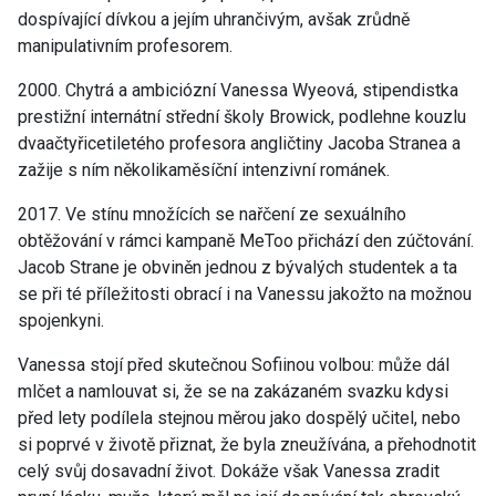
dospívající dívkou a jejím uhrančivým, avšak zrůdně
manipulativním profesorem.
2000. Chytrá a ambiciózní Vanessa Wyeová, stipendistka
prestižní internátní střední školy Browick, podlehne kouzlu
dvaačtyřicetiletého profesora angličtiny Jacoba Stranea a
zažije s ním několikaměsíční intenzivní románek.
2017. Ve stínu množících se nařčení ze sexuálního
obtěžování v rámci kampaně MeToo přichází den zúčtování.
Jacob Strane je obviněn jednou z bývalých studentek a ta
se při té příležitosti obrací i na Vanessu jakožto na možnou
spojenkyni.
Vanessa stojí před skutečnou Sofiinou volbou: může dál
mlčet a namlouvat si, že se na zakázaném svazku kdysi
před lety podílela stejnou měrou jako dospělý učitel, nebo
si poprvé v životě přiznat, že byla zneužívána, a přehodnotit
celý svůj dosavadní život. Dokáže však Vanessa zradit