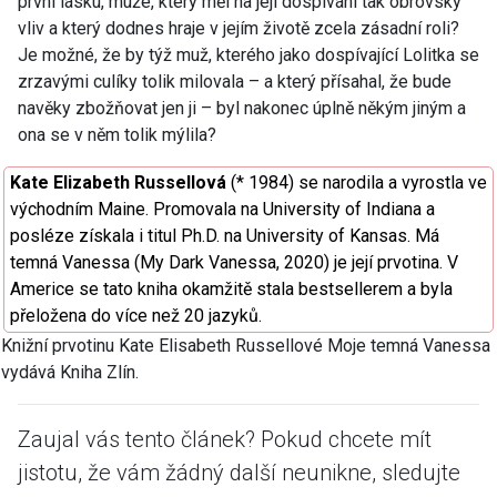
první lásku, muže, který měl na její dospívání tak obrovský
vliv a který dodnes hraje v jejím životě zcela zásadní roli?
Je možné, že by týž muž, kterého jako dospívající Lolitka se
zrzavými culíky tolik milovala – a který přísahal, že bude
navěky zbožňovat jen ji – byl nakonec úplně někým jiným a
ona se v něm tolik mýlila?
Kate Elizabeth Russellová
(* 1984) se narodila a vyrostla ve
východním Maine. Promovala na University of Indiana a
posléze získala i titul Ph.D. na University of Kansas. Má
temná Vanessa (My Dark Vanessa, 2020) je její prvotina. V
Americe se tato kniha okamžitě stala bestsellerem a byla
přeložena do více než 20 jazyků.
Knižní prvotinu Kate Elisabeth Russellové Moje temná Vanessa
vydává Kniha Zlín.
Zaujal vás tento článek? Pokud chcete mít
jistotu, že vám žádný další neunikne, sledujte