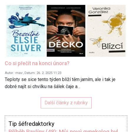
Co si přečít na konci února?
Autor: -mav-, Datum: 26. 2. 2025 11:23
Teploty se sice tento týden blíží těm jarním, ale i tak je
dobré najít si chvilku na šálek čaje a…
Další články z rubriky
Tip šéfredaktorky
Příběh Pavlíny (48): Můj nový gynekolog byl