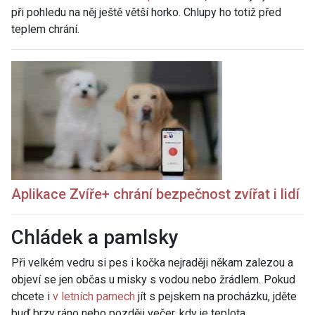
při pohledu na něj ještě větší horko. Chlupy ho totiž před
teplem chrání.
Aplikace Zvíře+ chrání bezpečnost zvířat i lidí
Chládek a pamlsky
Při velkém vedru si pes i kočka nejraději někam zalezou a
objeví se jen občas u misky s vodou nebo žrádlem. Pokud
chcete i
v letních parnech
jít s pejskem na procházku, jděte
buď brzy ráno nebo později večer, kdy je teplota