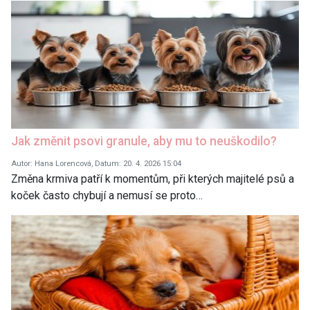
Jak změnit psovi granule, aby mu to neuškodilo?
Autor: Hana Lorencová, Datum: 20. 4. 2026 15:04
Změna krmiva patří k momentům, při kterých majitelé psů a
koček často chybují a nemusí se proto…