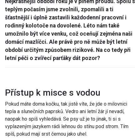
Nejkrásnější období roku je v plném proudu. Spolu s
teplým počasím jsme zvolnili, zpomalili a ti
šťastnější i úplně zastavili každodenní pracovní i
rodinný kolotoče na dovolené. Léto nám také
umožnilo být více venku, což oceňují zejména naši
domácí mazlíčci. Ale právě pro ně může být letní
období určitým způsobem rizikové. Na co tedy při
letní péči o zvířecí parťáky dát pozor?
Přístup k misce s vodou
Pokud máte doma kočku, tak jistě víte, že jde o milovnici
tepla a slunečních paprsků. Vedro ani letní žár jí nevadí,
naopak ho spíš vyhledává. Se psy už je to jinak, ti si s
vyplazeným jazykem rádi lehnou do stínu pod strom. Tím
spíš, pokud mají srst černou jako uhel.