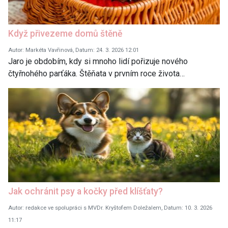
Když přivezeme domů štěně
Autor: Markéta Vavřinová, Datum: 24. 3. 2026 12:01
Jaro je obdobím, kdy si mnoho lidí pořizuje nového
čtyřnohého parťáka. Štěňata v prvním roce života…
Jak ochránit psy a kočky před klíšťaty?
Autor: redakce ve spolupráci s MVDr. Kryštofem Doležalem, Datum: 10. 3. 2026
11:17