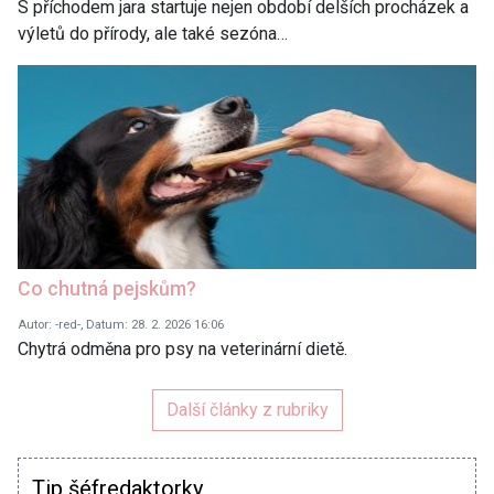
S příchodem jara startuje nejen období delších procházek a
výletů do přírody, ale také sezóna…
Co chutná pejskům?
Autor: -red-, Datum: 28. 2. 2026 16:06
Chytrá odměna pro psy na veterinární dietě.
Další články z rubriky
Tip šéfredaktorky