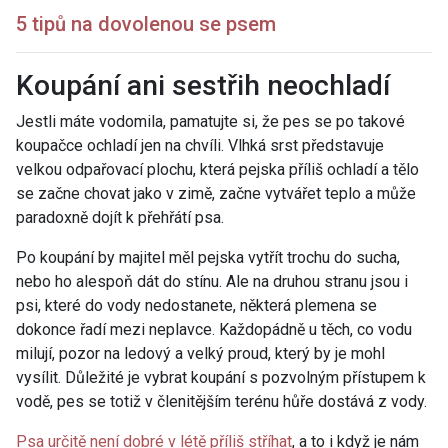
5 tipů na dovolenou se psem
Koupání ani sestřih neochladí
Jestli máte vodomila, pamatujte si, že pes se po takové
koupačce ochladí jen na chvíli. Vlhká srst představuje
velkou odpařovací plochu, která pejska příliš ochladí a tělo
se začne chovat jako v zimě, začne vytvářet teplo a může
paradoxně dojít k přehřátí psa.
Po koupání by majitel měl pejska vytřít trochu do sucha,
nebo ho alespoň dát do stínu. Ale na druhou stranu jsou i
psi, které do vody nedostanete, některá plemena se
dokonce řadí mezi neplavce. Každopádně u těch, co vodu
milují, pozor na ledový a velký proud, který by je mohl
vysílit. Důležité je vybrat koupání s pozvolným přístupem k
vodě, pes se totiž v členitějším terénu hůře dostává z vody.
Psa určitě není dobré v létě příliš stříhat
, a to i když je nám