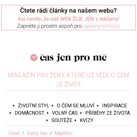
MAGAZÍN PRO ŽENY, KTERÉ UŽ VĚDÍ, O ČEM
JE ŽIVOT
ŽIVOTNÍ STYL
O ČEM SE MLUVÍ
INSPIRACE
DOMÁCNOST
VOLNÝ ČAS
PŘÍBĚHY ZE ŽIVOTA
SOUTĚŽE
KVÍZY
Úvod
Volný čas
Mazlíčci