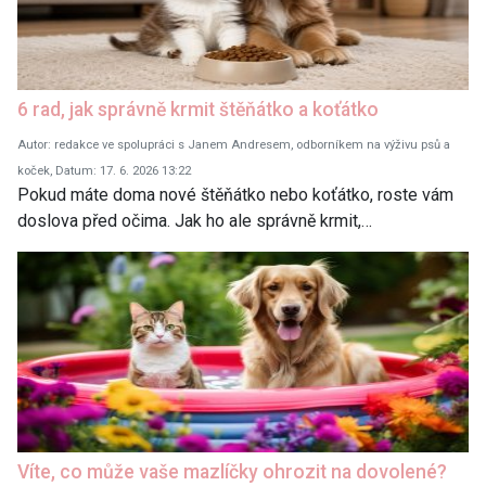
6 rad, jak správně krmit štěňátko a koťátko
Autor: redakce ve spolupráci s Janem Andresem, odborníkem na výživu psů a
koček, Datum: 17. 6. 2026 13:22
Pokud máte doma nové štěňátko nebo koťátko, roste vám
doslova před očima. Jak ho ale správně krmit,…
Víte, co může vaše mazlíčky ohrozit na dovolené?