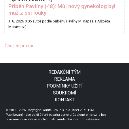
Příběh Pavlíny (48): Můj nový gynekolog byl
muž z psí louky
1. 8. 2026 0:05
autor podle příběhu Pavlíny M. napsala Alžběta
Morávková
Čas jen pro mě
REDAKČNÍ TÝM
REKLAMA
PODMÍNKY UŽITÍ
SOUKROMÍ
KONTAKT
© 2018 - 2026 Copyright Laurits Group s. r. o., ISSN 2571-1261
Publikování nebo další šíření obsahu serveru Casjenprome.cz je bez
písemného souhlasu společnosti Laurits Group s. r. o. zakázáno.