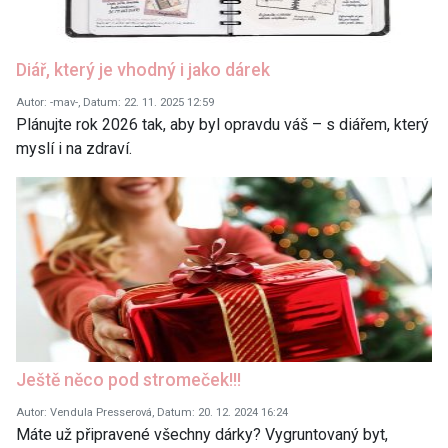
Diář, který je vhodný i jako dárek
Autor: -mav-, Datum: 22. 11. 2025 12:59
Plánujte rok 2026 tak, aby byl opravdu váš – s diářem, který
myslí i na zdraví.
Ještě něco pod stromeček!!!
Autor: Vendula Presserová, Datum: 20. 12. 2024 16:24
Máte už připravené všechny dárky? Vygruntovaný byt,