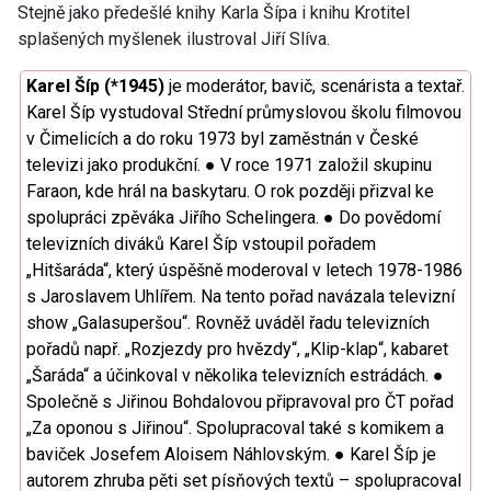
Stejně jako předešlé knihy Karla Šípa i knihu Krotitel
splašených myšlenek ilustroval Jiří Slíva.
Karel Šíp (*1945)
je moderátor, bavič, scenárista a textař.
Karel Šíp vystudoval Střední průmyslovou školu filmovou
v Čimelicích a do roku 1973 byl zaměstnán v České
televizi jako produkční. ● V roce 1971 založil skupinu
Faraon, kde hrál na baskytaru. O rok později přizval ke
spolupráci zpěváka Jiřího Schelingera. ● Do povědomí
televizních diváků Karel Šíp vstoupil pořadem
„Hitšaráda“, který úspěšně moderoval v letech 1978-1986
s Jaroslavem Uhlířem. Na tento pořad navázala televizní
show „Galasuperšou“. Rovněž uváděl řadu televizních
pořadů např. „Rozjezdy pro hvězdy“, „Klip-klap“, kabaret
„Šaráda“ a účinkoval v několika televizních estrádách. ●
Společně s Jiřinou Bohdalovou připravoval pro ČT pořad
„Za oponou s Jiřinou“. Spolupracoval také s komikem a
baviček Josefem Aloisem Náhlovským. ● Karel Šíp je
autorem zhruba pěti set písňových textů – spolupracoval