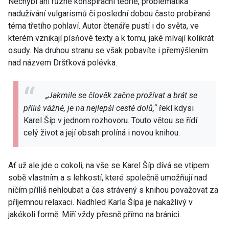
Nechybí ani různé konspirační teorie, problematika
nadužívání vulgarismů či poslední dobou často probírané
téma třetího pohlaví. Autor čtenáře pustí i do světa, ve
kterém vznikají písňové texty a k tomu, jaké mívají kolikrát
osudy. Na druhou stranu se však pobavíte i přemýšlením
nad názvem Dršťková polévka.
„Jakmile se člověk začne prožívat a brát se
příliš vážně, je na nejlepší cestě dolů,“
řekl kdysi
Karel Šíp v jednom rozhovoru. Touto větou se řídí
celý život a její obsah prolíná i novou knihou.
Ať už ale jde o cokoli, na vše se Karel Šíp dívá se vtipem
sobě vlastním a s lehkostí, které společně umožňují nad
ničím příliš nehloubat a čas strávený s knihou považovat za
příjemnou relaxaci. Nadhled Karla Šípa je nakažlivý v
jakékoli formě. Míří vždy přesně přímo na bránici.