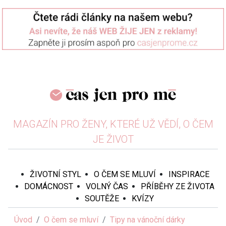
MAGAZÍN PRO ŽENY, KTERÉ UŽ VĚDÍ, O ČEM
JE ŽIVOT
ŽIVOTNÍ STYL
O ČEM SE MLUVÍ
INSPIRACE
DOMÁCNOST
VOLNÝ ČAS
PŘÍBĚHY ZE ŽIVOTA
SOUTĚŽE
KVÍZY
Úvod
O čem se mluví
Tipy na vánoční dárky