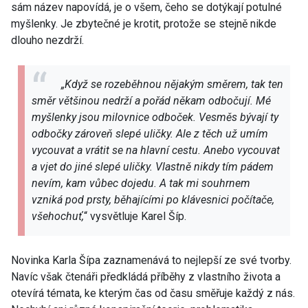
sám název napovídá, je o všem, čeho se dotýkají potulné
myšlenky. Je zbytečné je krotit, protože se stejně nikde
dlouho nezdrží.
„Když se rozeběhnou nějakým směrem, tak ten
směr většinou nedrží a pořád někam odbočují. Mé
myšlenky jsou milovnice odboček. Vesměs bývají ty
odbočky zároveň slepé uličky. Ale z těch už umím
vycouvat a vrátit se na hlavní cestu. Anebo vycouvat
a vjet do jiné slepé uličky. Vlastně nikdy tím pádem
nevím, kam vůbec dojedu. A tak mi souhrnem
vzniká pod prsty, běhajícími po klávesnici počítače,
všehochuť,
“ vysvětluje Karel Šíp.
Novinka Karla Šípa zaznamenává to nejlepší ze své tvorby.
Navíc však čtenáři předkládá příběhy z vlastního života a
otevírá témata, ke kterým čas od času směřuje každý z nás.