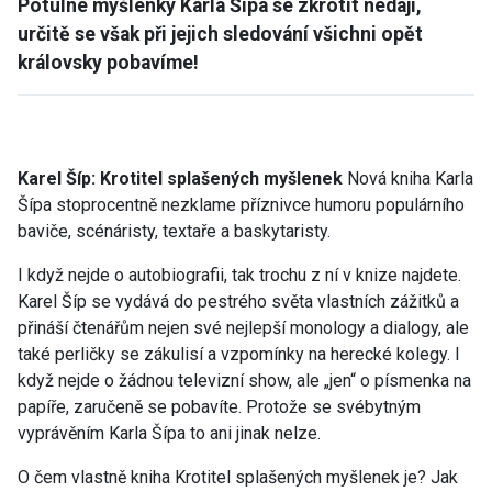
Potulné myšlenky Karla Šípa se zkrotit nedají,
určitě se však při jejich sledování všichni opět
královsky pobavíme!
Karel Šíp: Krotitel splašených myšlenek
Nová kniha Karla
Šípa stoprocentně nezklame příznivce humoru populárního
baviče, scénáristy, textaře a baskytaristy.
I když nejde o autobiografii, tak trochu z ní v knize najdete.
Karel Šíp se vydává do pestrého světa vlastních zážitků a
přináší čtenářům nejen své nejlepší monology a dialogy, ale
také perličky se zákulisí a vzpomínky na herecké kolegy. I
když nejde o žádnou televizní show, ale „jen“ o písmenka na
papíře, zaručeně se pobavíte. Protože se svébytným
vyprávěním Karla Šípa to ani jinak nelze.
O čem vlastně kniha Krotitel splašených myšlenek je? Jak