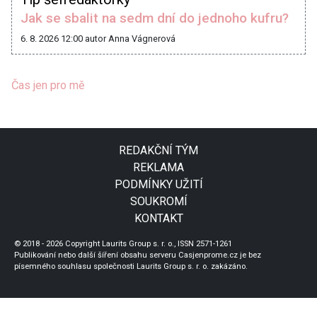
Jak se sbalit na sedm dní do jednoho kufru?
6. 8. 2026 12:00
autor Anna Vágnerová
Čas jen pro mě
REDAKČNÍ TÝM
REKLAMA
PODMÍNKY UŽITÍ
SOUKROMÍ
KONTAKT
© 2018 - 2026 Copyright Laurits Group s. r. o., ISSN 2571-1261
Publikování nebo další šíření obsahu serveru Casjenprome.cz je bez
písemného souhlasu společnosti Laurits Group s. r. o. zakázáno.