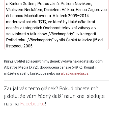
s Karlem Gottem, Petrou Janů, Petrem Novákem,
Václavem Neckářem, Danielem Hůlkou, Hanou Zagorovou
či Leonou Machálkovou. ● V letech 2009–2014
moderoval anketu TýTý, ve které byl také několikrát
oceněn v kategoriích Osobnost televizní zábavy a v
souvislosti s talk show „Všechnopárty“ i v kategorii
Pořad roku. „Všechnopárty“ vysílá Česká televize již od
listopadu 2005.
Knihu Krotitel splašených myšlenek vydává nakladatelský dům
Albatros Media (XYZ), doporučená cena je 549 Kč. Koupit ji
můžete u svého knihkupce nebo na
albatrosmedia.cz
.
Zaujal vás tento článek? Pokud chcete mít
jistotu, že vám žádný další neunikne, sledujte
nás na
Facebooku
!