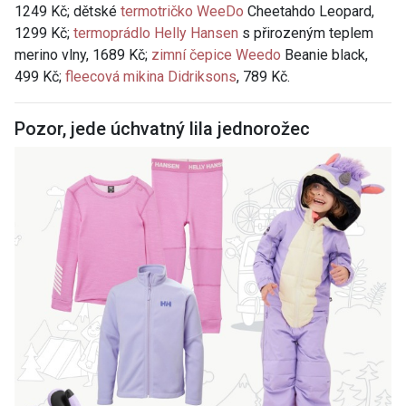
1249 Kč; dětské
termotričko WeeDo
Cheetahdo Leopard,
1299 Kč;
termoprádlo Helly Hansen
s přirozeným teplem
merino vlny, 1689 Kč;
zimní čepice Weedo
Beanie black,
499 Kč;
fleecová mikina Didriksons
, 789 Kč.
Pozor, jede úchvatný lila jednorožec