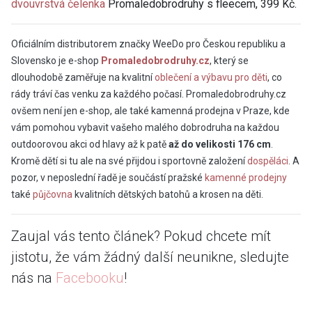
dvouvrstvá čelenka
Promaledobrodruhy s fleecem, 399 Kč.
Oficiálním distributorem značky WeeDo pro Českou republiku a
Slovensko je e-shop
Promaledobrodruhy.cz
, který se
dlouhodobě zaměřuje na kvalitní
oblečení a výbavu pro děti
, co
rády tráví čas venku za každého počasí. Promaledobrodruhy.cz
ovšem není jen e-shop, ale také kamenná prodejna v Praze, kde
vám pomohou vybavit vašeho malého dobrodruha na každou
outdoorovou akci od hlavy až k patě
až do velikosti 176 cm
.
Kromě dětí si tu ale na své přijdou i sportovně založení
dospěláci
. A
pozor, v neposlední řadě je součástí pražské
kamenné prodejny
také
půjčovna
kvalitních dětských batohů a krosen na děti.
Zaujal vás tento článek? Pokud chcete mít
jistotu, že vám žádný další neunikne, sledujte
nás na
Facebooku
!