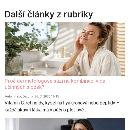
Další články z rubriky
Proč dermatologové sází na kombinaci více
účinných složek?
Autor: -red-, Datum: 26. 7. 2026 16:15
Vitamin C, retinoidy, kyselina hyaluronová nebo peptidy –
každá aktivní látka má v péči o pleť své…