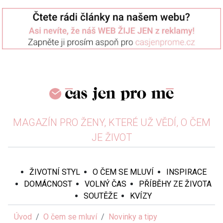
MAGAZÍN PRO ŽENY, KTERÉ UŽ VĚDÍ, O ČEM
JE ŽIVOT
ŽIVOTNÍ STYL
O ČEM SE MLUVÍ
INSPIRACE
DOMÁCNOST
VOLNÝ ČAS
PŘÍBĚHY ZE ŽIVOTA
SOUTĚŽE
KVÍZY
Úvod
O čem se mluví
Novinky a tipy