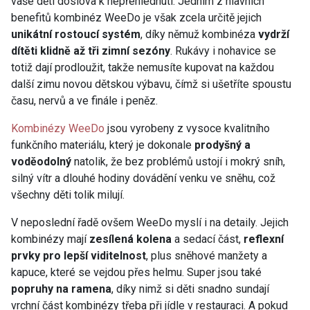
vaše děti doslova k nepřehlédnutí. Jedním z hlavních
benefitů kombinéz WeeDo je však zcela určitě jejich
unikátní rostoucí systém
, díky němuž kombinéza
vydrží
dítěti klidně až tři zimní sezóny
. Rukávy i nohavice se
totiž dají prodloužit, takže nemusíte kupovat na každou
další zimu novou dětskou výbavu, čímž si ušetříte spoustu
času, nervů a ve finále i peněz.
Kombinézy WeeDo
jsou vyrobeny z vysoce kvalitního
funkčního materiálu, který je dokonale
prodyšný a
voděodolný
natolik, že bez problémů ustojí i mokrý sníh,
silný vítr a dlouhé hodiny dovádění venku ve sněhu, což
všechny děti tolik milují.
V neposlední řadě ovšem WeeDo myslí i na detaily. Jejich
kombinézy mají
zesílená kolena
a sedací část,
reflexní
prvky pro lepší viditelnost
, plus sněhové manžety a
kapuce, které se vejdou přes helmu. Super jsou také
popruhy na ramena
, díky nimž si děti snadno sundají
vrchní část kombinézy třeba při jídle v restauraci. A pokud