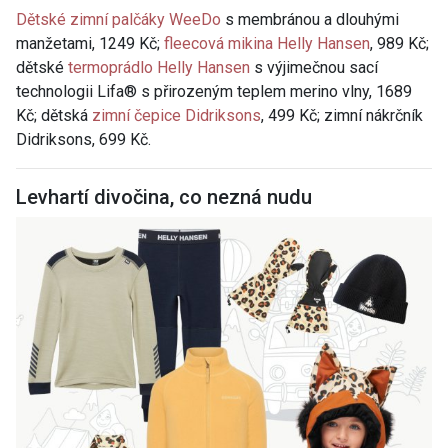
Dětské zimní palčáky WeeDo
s membránou a dlouhými
manžetami, 1249 Kč;
fleecová mikina Helly Hansen
, 989 Kč;
dětské
termoprádlo Helly Hansen
s výjimečnou sací
technologii Lifa® s přirozeným teplem merino vlny, 1689
Kč; dětská
zimní čepice Didriksons
, 499 Kč; zimní nákrčník
Didriksons, 699 Kč.
Levhartí divočina, co nezná nudu