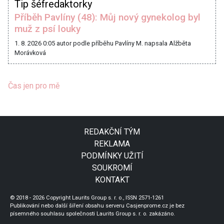
Tip šéfredaktorky
Příběh Pavlíny (48): Můj nový gynekolog byl
muž z psí louky
1. 8. 2026 0:05
autor podle příběhu Pavlíny M. napsala Alžběta
Morávková
Čas jen pro mě
REDAKČNÍ TÝM
REKLAMA
PODMÍNKY UŽITÍ
SOUKROMÍ
KONTAKT
© 2018 - 2026 Copyright Laurits Group s. r. o., ISSN 2571-1261
Publikování nebo další šíření obsahu serveru Casjenprome.cz je bez
písemného souhlasu společnosti Laurits Group s. r. o. zakázáno.