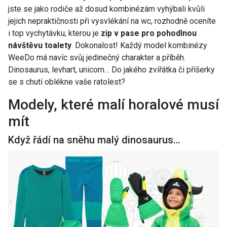
jste se jako rodiče až dosud kombinézám vyhýbali kvůli
jejich nepraktičnosti při vysvlékání na wc, rozhodně oceníte
i top vychytávku, kterou je
zip v pase pro pohodlnou
návštěvu toalety
. Dokonalost! Každý model kombinézy
WeeDo má navíc svůj jedinečný charakter a příběh.
Dinosaurus, levhart, unicorn… Do jakého zvířátka či příšerky
se s chutí oblékne vaše ratolest?
Modely, které malí horalové musí
mít
Když řádí na sněhu malý dinosaurus…