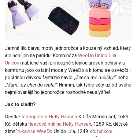
Jemná lila barva, motiv jednorožce a kouzelný vzhled, který
ale není jen na parádu. Kombinéza
WeeDo Unido Lila
Unicorn
nabídne vaší princezně stejnou úroveň ochrany a
komfortu jako ostatní modely WeeDo a k tomu se osvědčí i
pořádnou dávkou fantazie navíc.
„Zebou mě ručičky!“
nebo
„Mami, už chci do tepla!“
Hmmm, tak tyhle věty už od svého
nejmilovanějšího jednorožce rozhodně neuslyšíte!
Jak to sladit?
Děstké
termoprádlo Helly Hansen
K Lifa Merino set, 1689
Kč; dětská
fleecová mikina Helly Hansen
, 1289 Kč; dětské
zimní
rukavice WeeDo
Unido Lila, 1249 Kč;
funkční