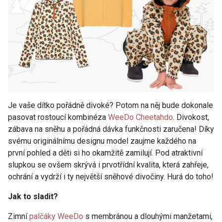
Je vaše dítko pořádně divoké? Potom na něj bude dokonale
pasovat rostoucí kombinéza
WeeDo Cheetahdo
. Divokost,
zábava na sněhu a pořádná dávka funkčnosti zaručena! Díky
svému originálnímu designu model zaujme každého na
první pohled a děti si ho okamžitě zamilují. Pod atraktivní
slupkou se ovšem skrývá i prvotřídní kvalita, která zahřeje,
ochrání a vydrží i ty největší sněhové divočiny. Hurá do toho!
Jak to sladit?
Zimní
palčáky WeeDo
s membránou a dlouhými manžetami,