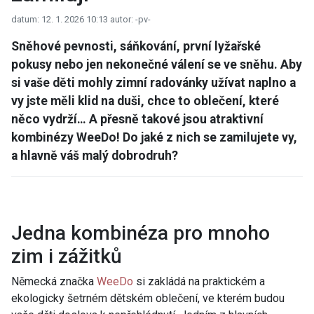
datum: 12. 1. 2026 10:13
autor: -pv-
Sněhové pevnosti, sáňkování, první lyžařské
pokusy nebo jen nekonečné válení se ve sněhu. Aby
si vaše děti mohly zimní radovánky užívat naplno a
vy jste měli klid na duši, chce to oblečení, které
něco vydrží… A přesně takové jsou atraktivní
kombinézy WeeDo! Do jaké z nich se zamilujete vy,
a hlavně váš malý dobrodruh?
Jedna kombinéza pro mnoho
zim i zážitků
Německá značka
WeeDo
si zakládá na praktickém a
ekologicky šetrném dětském oblečení, ve kterém budou