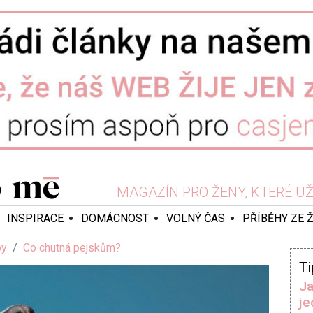
MAGAZÍN PRO ŽENY, KTERÉ UŽ 
INSPIRACE
DOMÁCNOST
VOLNÝ ČAS
PŘÍBĚHY ZE 
py
Co chutná pejskům?
Ti
Ja
je