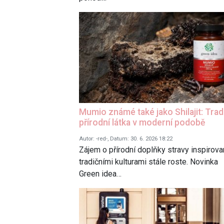
Mumio známé také jako Shilajit: Trad
přírodní látka v moderní podobě
Autor: -red-, Datum: 30. 6. 2026 18:22
Zájem o přírodní doplňky stravy inspirov
tradičními kulturami stále roste. Novinka
Green idea…