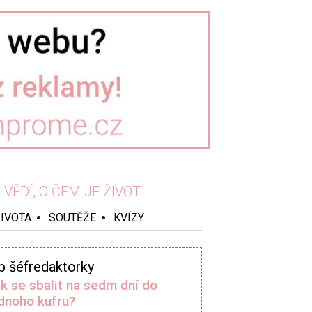
VĚDÍ, O ČEM JE ŽIVOT
ŽIVOTA
SOUTĚŽE
KVÍZY
p šéfredaktorky
k se sbalit na sedm dní do
dnoho kufru?