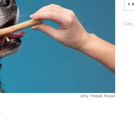
6. 
Čas 
Freepik, freepik
?