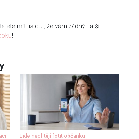
hcete mít jistotu, že vám žádný další
ooku
!
ky
aci
Lidé nechtějí fotit občanku