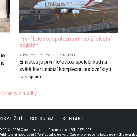
První letecká společnost nabízí vlastní
pojištění
éto
Autor: -red-, Datum: 18. 6. 2026 8:30
Emirates je první leteckou společností na
ně
světě, která nabízí komplexní cestovní krytí i
cestujícím…
ší články z rubriky
NKY UŽITÍ
SOUKROMÍ
KONTAKT
© 2018 - 2026 Copyright Laurits Group s. r. o., ISSN 2571-1261
Publikování nebo další šíření obsahu serveru Casjenprome.cz je bez písemného souhlasu 