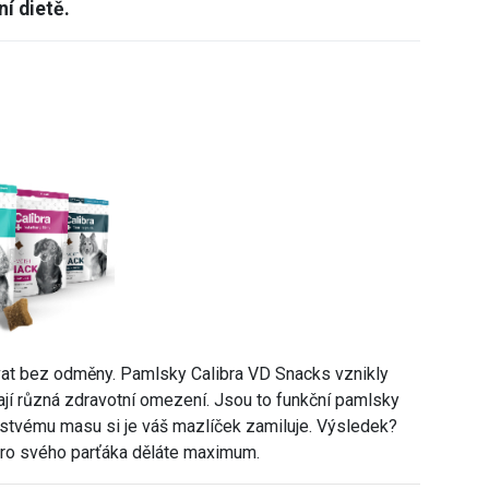
í dietě.
ávat bez odměny. Pamlsky Calibra VD Snacks vznikly
mají různá zdravotní omezení. Jsou to funkční pamlsky
erstvému masu si je váš mazlíček zamiluje. Výsledek?
pro svého parťáka děláte maximum.