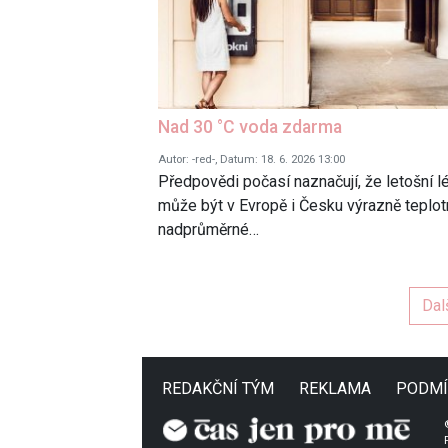
Nad 30 °C voda zdarma
Autor: -red-, Datum: 18. 6. 2026 13:00
Předpovědi počasí naznačují, že letošní l
může být v Evropě i Česku výrazně teplot
nadprůměrné…
Dal
REDAKČNÍ TÝM
REKLAMA
PODMÍ