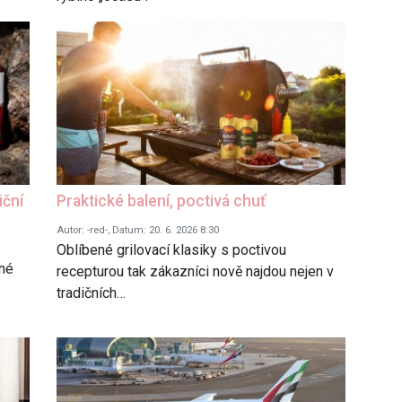
iční
Praktické balení, poctivá chuť
Autor: -red-, Datum: 20. 6. 2026 8:30
Oblíbené grilovací klasiky s poctivou
ané
recepturou tak zákazníci nově najdou nejen v
tradičních…