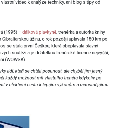
lastní video k analýze techniky, ani blog s tipy od
vá (1995) –
dálková plavkyně
, trenérka a autorka knihy
a Gibraltarskou úžinu, o rok později uplavala 180 km po
os se stala první Češkou, která obeplavala slavný
vých soutěží a je držitelkou trenérské licence nejvyšší,
vání (WOWSA).
ky lidí, kteří se chtěli posunout, ale chyběl jim jasný
měl každý možnost mít vlastního trenéra kdykoliv po
nil v efektivní cestu k lepším výkonům a radostnějšímu