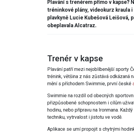
Plavání s trenérem přímo v kapse? 
tréninkové plány, videokurz kraula i
plavkyně Lucie Kubešová Leišová, př
obeplavala Alcatraz.
Trenér v kapse
Plavání patří mezi nejoblíbenější sporty 
trénink, většina z nás zůstává odkázaná n
mění s příchodem Swimmie, první české
Swimmie na rozdíl od obecných sportovníc
přizpůsobené schopnostem i cílům uživate
hodinu, nebo přípravu na Ironmana. Každý
techniku, vytrvalost i jistotu ve vodě.
Aplikace se umí propojit s chytrými hodin