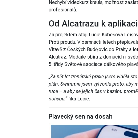
Nechybí videokurz kraula, možnost zaslat v
profesionálů.
Od Alcatrazu k aplikaci
Za projektem stojí Lucie Kubešová Leišo
Proti proudu. V osmnácti letech přeplaval
Vltavě z Českých Budějovic do Prahy a let
Alcatraz. Medaile sbírá z domácích i světo
5. třídy Světové asociace dálkového pla
„Za pět let trenérské praxe jsem viděla stov
plán. Swimmie jsem vytvořila proto, aby 
ruce – a aby se jejich čas v bazénu promě
pohybu,“
říká Lucie.
Plavecký sen na dosah