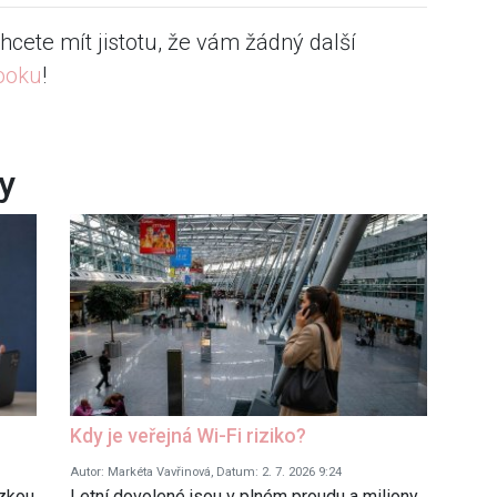
hcete mít jistotu, že vám žádný další
ooku
!
ky
Kdy je veřejná Wi-Fi riziko?
Autor: Markéta Vavřinová, Datum: 2. 7. 2026 9:24
ázkou
Letní dovolené jsou v plném proudu a miliony