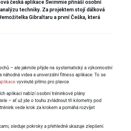
Nová česká aplikace Swimmie přináší osobní
 analýzu techniky. Za projektem stojí dálková
emožitelka Gibraltaru a první Češka, která
Čechů – ale jakmile přijde na systematický a výkonnostní
a náhodná videa a univerzální fitness aplikace. To se
aplikace
vyvinuté přímo pro plavce.
h aplikací nabízí osobní tréninkové plány
le – ať už jde o touhu zvládnout tři kilometry pod
 trénink vede krok za krokem a pomáhá rozvíjet
kami, sleduje pokroky a přehledně ukazuje zlepšení.