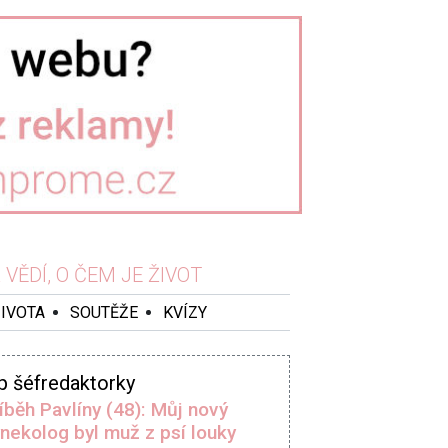
VĚDÍ, O ČEM JE ŽIVOT
ŽIVOTA
SOUTĚŽE
KVÍZY
p šéfredaktorky
íběh Pavlíny (48): Můj nový
nekolog byl muž z psí louky