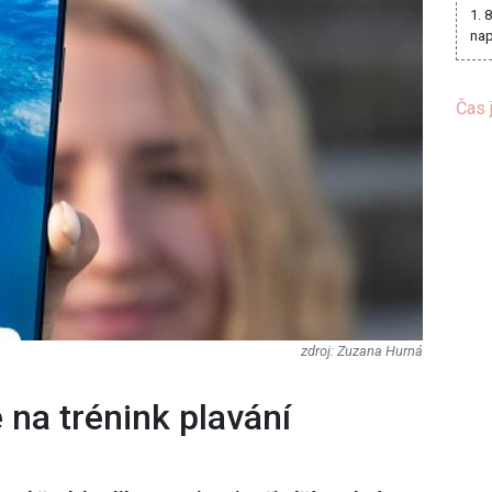
1. 
nap
Čas 
Zuzana Hurná
 na trénink plavání