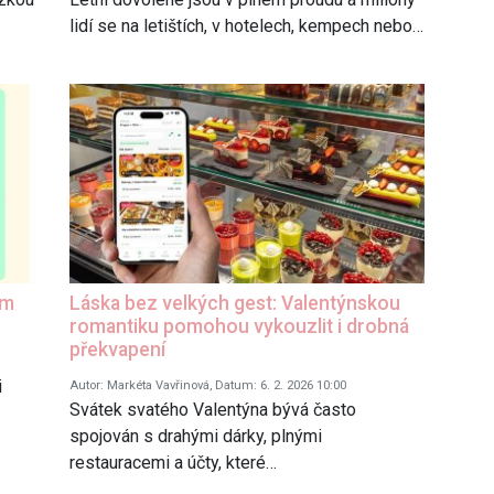
lidí se na letištích, v hotelech, kempech nebo…
ém
Láska bez velkých gest: Valentýnskou
romantiku pomohou vykouzlit i drobná
překvapení
i
Autor: Markéta Vavřinová, Datum: 6. 2. 2026 10:00
Svátek svatého Valentýna bývá často
spojován s drahými dárky, plnými
restauracemi a účty, které…