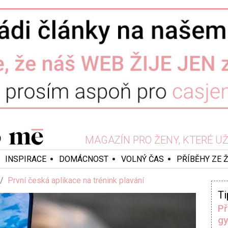
MAGAZÍN PRO ŽENY, KTERÉ UŽ 
INSPIRACE
DOMÁCNOST
VOLNÝ ČAS
PŘÍBĚHY ZE 
První česká aplikace na trénink plavání
Ti
Př
gy