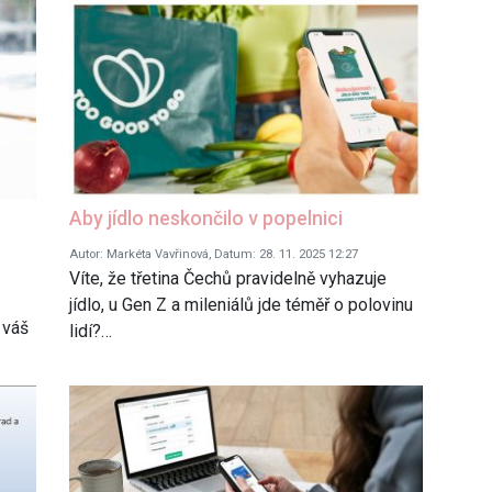
Aby jídlo neskončilo v popelnici
Autor: Markéta Vavřinová, Datum: 28. 11. 2025 12:27
Víte, že třetina Čechů pravidelně vyhazuje
jídlo, u Gen Z a mileniálů jde téměř o polovinu
 váš
lidí?…