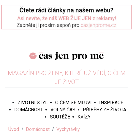
MAGAZÍN PRO ŽENY, KTERÉ UŽ VĚDÍ, O ČEM
JE ŽIVOT
ŽIVOTNÍ STYL
O ČEM SE MLUVÍ
INSPIRACE
DOMÁCNOST
VOLNÝ ČAS
PŘÍBĚHY ZE ŽIVOTA
SOUTĚŽE
KVÍZY
Úvod
Domácnost
Vychytávky