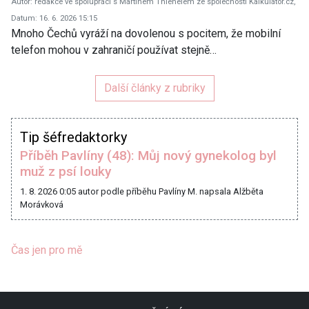
Autor: redakce ve spolupráci s Martinem Thienelem ze společnosti Kalkulátor.cz,
Datum: 16. 6. 2026 15:15
Mnoho Čechů vyráží na dovolenou s pocitem, že mobilní
telefon mohou v zahraničí používat stejně…
Další články z rubriky
Tip šéfredaktorky
Příběh Pavlíny (48): Můj nový gynekolog byl
muž z psí louky
1. 8. 2026 0:05
autor podle příběhu Pavlíny M. napsala Alžběta
Morávková
Čas jen pro mě