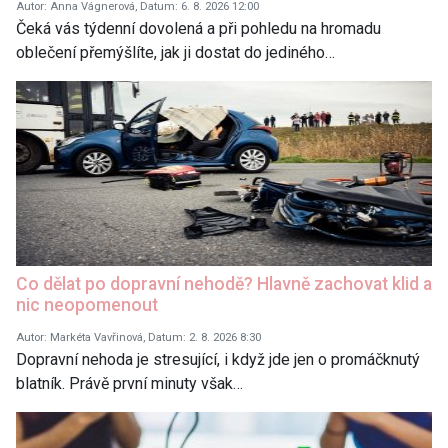
Autor: Anna Vágnerová, Datum: 6. 8. 2026 12:00
Čeká vás týdenní dovolená a při pohledu na hromadu
oblečení přemýšlíte, jak ji dostat do jediného…
Co dělat po dopravní nehodě? Hlavně zachovat klid a
nic neopomenout
Autor: Markéta Vavřinová, Datum: 2. 8. 2026 8:30
Dopravní nehoda je stresující, i když jde jen o promáčknutý
blatník. Právě první minuty však…