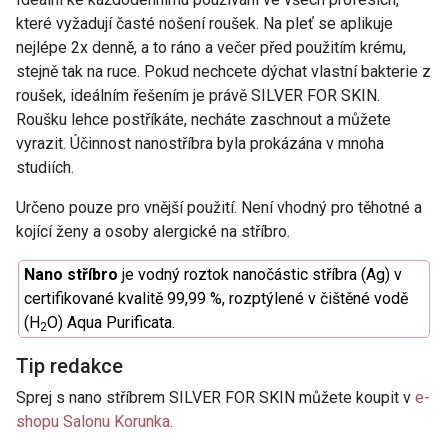
které vyžadují časté nošení roušek. Na pleť se aplikuje
nejlépe 2x denně, a to ráno a večer před použitím krému,
stejně tak na ruce. Pokud nechcete dýchat vlastní bakterie z
roušek, ideálním řešením je právě SILVER FOR SKIN.
Roušku lehce postříkáte, necháte zaschnout a můžete
vyrazit. Účinnost nanostříbra byla prokázána v mnoha
studiích.
Určeno pouze pro vnější použití. Není vhodný pro těhotné a
kojící ženy a osoby alergické na stříbro.
Nano stříbro
je vodný roztok nanočástic stříbra (Ag) v
certifikované kvalitě 99,99 %, rozptýlené v čištěné vodě
(H
O) Aqua Purificata.
2
Tip redakce
Sprej s nano stříbrem SILVER FOR SKIN můžete koupit v
e-
shopu Salonu Korunka
.