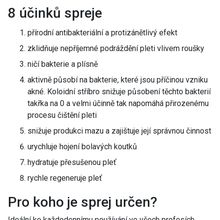
8 účinků spreje
přírodní antibakteriální a protizánětlivý efekt
zklidňuje nepříjemné podráždění pleti vlivem roušky
ničí bakterie a plísně
aktivně působí na bakterie, které jsou příčinou vzniku
akné. Koloidní stříbro snižuje působení těchto bakterií
takřka na 0 a velmi účinně tak napomáhá přirozenému
procesu čištění pleti
snižuje produkci mazu a zajištuje její správnou činnost
urychluje hojení bolavých koutků
hydratuje přesušenou pleť
rychle regeneruje pleť
Pro koho je sprej určen?
Ideální ke každodennímu používání ve všech profesích,