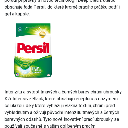
poradí přípravky s novou technologií Deep Clean, kterou
obsahuje řada Persil, do které kromě pracího prášku patří i
gel a kapsle.
Intenzitu a sytost tmavých a černých barev chrání ubrousky
K2r Intensive Black, které obsahují recepturu s enzymem
celulázou, díky které vyhlazují vlákna textilií, chrání před
vyblednutím a oživují původní intenzitu tmavých a černých
barevných odstínů. Tyto nové inovativní prací ubrousky se
používají současně s vaším oblíbeným pracím