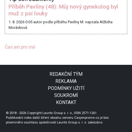
Příběh Pavlíny (48): Můj nový gynekolog byl
muž z psí louky
1. 8. 2026 0:05
autor podle příběhu Pavlíny M. napsala Alžběta
Morávková
Čas jen pro mě
REDAKČNÍ TÝM
REKLAMA
PODMÍNKY UŽITÍ
SOUKROMÍ
KONTAKT
© 2018 - 2026 Copyright Laurits Group s. r. o., ISSN 2571-1261
Publikování nebo další šíření obsahu serveru Casjenprome.cz je bez
písemného souhlasu společnosti Laurits Group s. r. o. zakázáno.