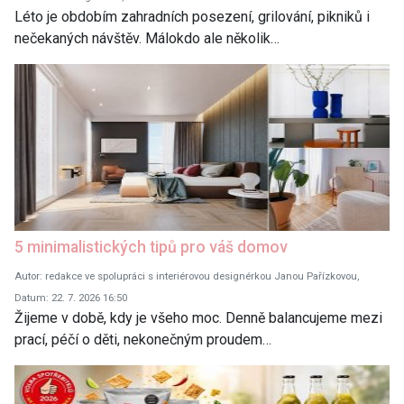
Léto je obdobím zahradních posezení, grilování, pikniků i
nečekaných návštěv. Málokdo ale několik…
5 minimalistických tipů pro váš domov
Autor: redakce ve spolupráci s interiérovou designérkou Janou Pařízkovou,
Datum: 22. 7. 2026 16:50
Žijeme v době, kdy je všeho moc. Denně balancujeme mezi
prací, péčí o děti, nekonečným proudem…