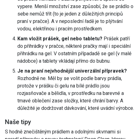
vypere. Menší množství zase způsobí, že se prádlo o
sebe nemůž třít (to je jeden z důležitých principů
praní v pračce). A v neposlední řadě je to plýtvání
vodou, elektřinou i pracím prostředkem.
Kam vložit prášek, gel nebo tabletu?
Prášek patří
do přihrádky v pračce, některé pračky mají i speciální
přihrádku na gel. V ostatním případadě se gel (v malé
nádobce) a tablety vkládají přímo do bubnu.
Je na praní nejvhodnější univerzální přípravek?
Rozhodně ne. Měl by se volit podle barvy prádla,
protože v prášku či gelu na bílé prádlo jsou
rozjasňovače a bělidla, v prostředku na barevné a
tmavé oblečení zase složky, které chrání barvy. A
důležité je dodržovat dávkování, které uvádní výrobce.
Naše tipy
S hodně znečištěným prádlem a odolnými skvrnami si