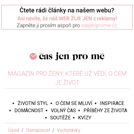
MAGAZÍN PRO ŽENY, KTERÉ UŽ VĚDÍ, O ČEM
JE ŽIVOT
ŽIVOTNÍ STYL
O ČEM SE MLUVÍ
INSPIRACE
DOMÁCNOST
VOLNÝ ČAS
PŘÍBĚHY ZE ŽIVOTA
SOUTĚŽE
KVÍZY
Úvod
Domácnost
Vychytávky