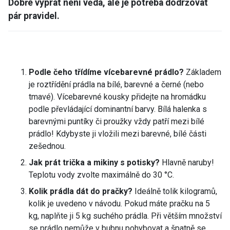
Dobře vyprat není věda, ale je potřeba dodržovat
pár pravidel.
Podle čeho třídíme vícebarevné prádlo?
Základem
je roztřídění prádla na bílé, barevné a černé (nebo
tmavé). Vícebarevné kousky přidejte na hromádku
podle převládající dominantní barvy. Bílá halenka s
barevnými puntíky či proužky vždy patří mezi bílé
prádlo! Kdybyste ji vložili mezi barevné, bílé části
zešednou.
Jak prát trička a mikiny s potisky?
Hlavně naruby!
Teplotu vody zvolte maximálně do 30 °C.
Kolik prádla dát do pračky?
Ideálně tolik kilogramů,
kolik je uvedeno v návodu. Pokud máte pračku na 5
kg, naplňte ji 5 kg suchého prádla. Při větším množství
se prádlo nemůže v bubnu pohybovat a špatně se