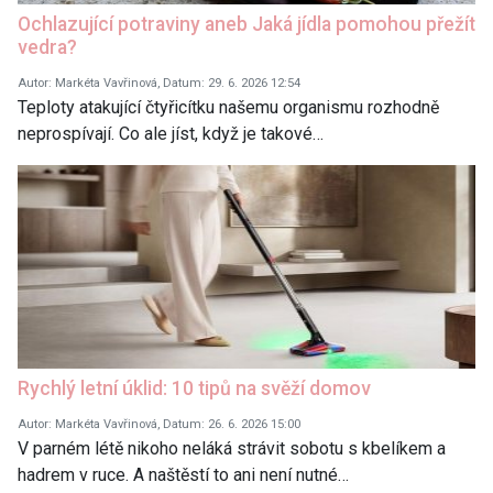
Ochlazující potraviny aneb Jaká jídla pomohou přežít
vedra?
Autor: Markéta Vavřinová, Datum: 29. 6. 2026 12:54
Teploty atakující čtyřicítku našemu organismu rozhodně
neprospívají. Co ale jíst, když je takové…
Rychlý letní úklid: 10 tipů na svěží domov
Autor: Markéta Vavřinová, Datum: 26. 6. 2026 15:00
V parném létě nikoho neláká strávit sobotu s kbelíkem a
hadrem v ruce. A naštěstí to ani není nutné…