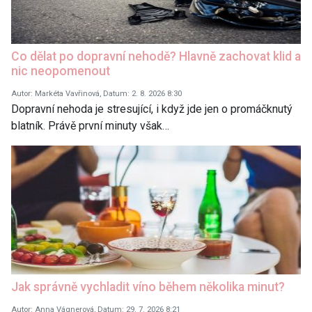
Co dělat po dopravní nehodě? Hlavně zachovat klid a
nic neopomenout
Autor: Markéta Vavřinová, Datum: 2. 8. 2026 8:30
Dopravní nehoda je stresující, i když jde jen o promáčknutý
blatník. Právě první minuty však…
Jak správně vychladit víno během několika minut?
Autor: Anna Vágnerová, Datum: 29. 7. 2026 8:21