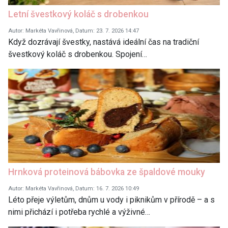
Letní švestkový koláč s drobenkou
Autor: Markéta Vavřinová, Datum: 23. 7. 2026 14:47
Když dozrávají švestky, nastává ideální čas na tradiční
švestkový koláč s drobenkou. Spojení…
Hrnková proteinová bábovka ze špaldové mouky
Autor: Markéta Vavřinová, Datum: 16. 7. 2026 10:49
Léto přeje výletům, dnům u vody i piknikům v přírodě – a s
nimi přichází i potřeba rychlé a výživné…