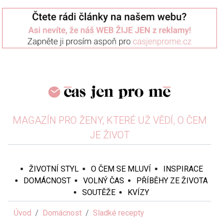
MAGAZÍN PRO ŽENY, KTERÉ UŽ VĚDÍ, O ČEM
JE ŽIVOT
ŽIVOTNÍ STYL
O ČEM SE MLUVÍ
INSPIRACE
DOMÁCNOST
VOLNÝ ČAS
PŘÍBĚHY ZE ŽIVOTA
SOUTĚŽE
KVÍZY
Úvod
Domácnost
Sladké recepty