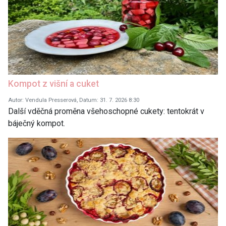
Kompot z višní a cuket
Autor: Vendula Presserová, Datum: 31. 7. 2026 8:30
Další vděčná proměna všehoschopné cukety: tentokrát v
báječný kompot.