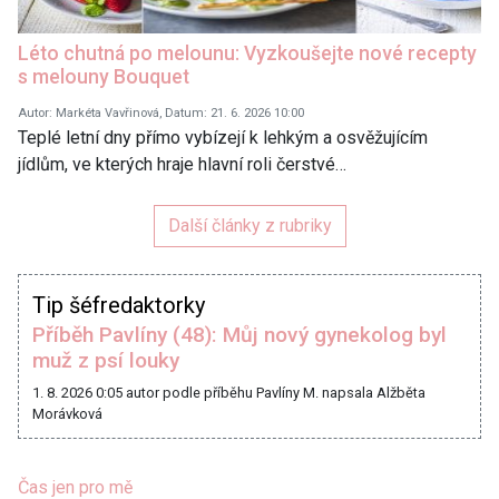
Léto chutná po melounu: Vyzkoušejte nové recepty
s melouny Bouquet
Autor: Markéta Vavřinová, Datum: 21. 6. 2026 10:00
Teplé letní dny přímo vybízejí k lehkým a osvěžujícím
jídlům, ve kterých hraje hlavní roli čerstvé…
Další články z rubriky
Tip šéfredaktorky
Příběh Pavlíny (48): Můj nový gynekolog byl
muž z psí louky
1. 8. 2026 0:05
autor podle příběhu Pavlíny M. napsala Alžběta
Morávková
Čas jen pro mě