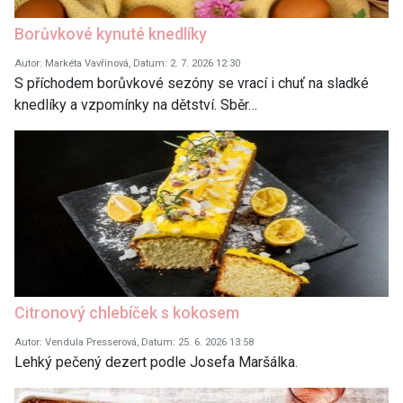
Borůvkové kynuté knedlíky
Autor: Markéta Vavřinová, Datum: 2. 7. 2026 12:30
S příchodem borůvkové sezóny se vrací i chuť na sladké
knedlíky a vzpomínky na dětství. Sběr…
Citronový chlebíček s kokosem
Autor: Vendula Presserová, Datum: 25. 6. 2026 13:58
Lehký pečený dezert podle Josefa Maršálka.