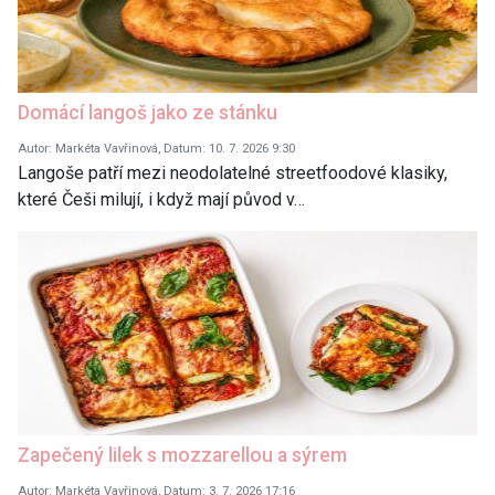
Domácí langoš jako ze stánku
Autor: Markéta Vavřinová, Datum: 10. 7. 2026 9:30
Langoše patří mezi neodolatelné streetfoodové klasiky,
které Češi milují, i když mají původ v…
Zapečený lilek s mozzarellou a sýrem
Autor: Markéta Vavřinová, Datum: 3. 7. 2026 17:16