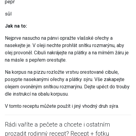
pepř
sůl
Jak na to:
Nejprve nasucho na pánvi opražte vlašské ořechy a
nasekejte je. V oleji nechte prohřát snítku rozmarýnu, aby
olej provoněl. Cibuli nakrájejte na plátky a na mírném žáru je
na másle s pepřem orestujte.
Na korpus na pizzu rozložte vrstvu orestované cibule,
posypte nasekanými ořechy a plátky sýru. Vše zakapejte
olejem ovoněným snítkou rozmarýnu. Dejte upéct do trouby
dle instrukcí na obalu korpusu.
V tomto receptu můžete použít i jiný vhodný druh sýra.
Rádi vaříte a pečete a chcete i ostatním
prozadit rodinný recept? Recept + fotku