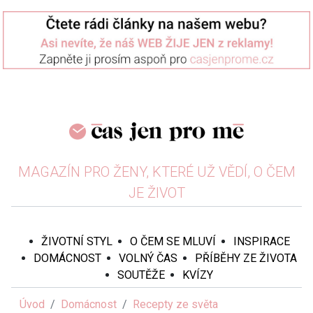
MAGAZÍN PRO ŽENY, KTERÉ UŽ VĚDÍ, O ČEM
JE ŽIVOT
ŽIVOTNÍ STYL
O ČEM SE MLUVÍ
INSPIRACE
DOMÁCNOST
VOLNÝ ČAS
PŘÍBĚHY ZE ŽIVOTA
SOUTĚŽE
KVÍZY
Úvod
Domácnost
Recepty ze světa