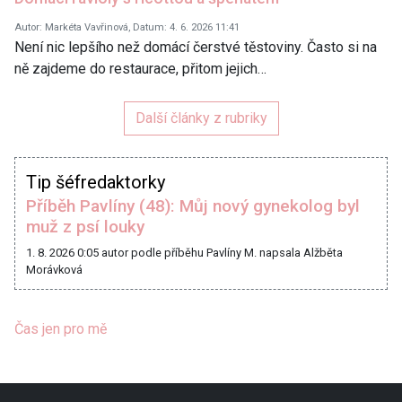
Autor: Markéta Vavřinová, Datum: 4. 6. 2026 11:41
Není nic lepšího než domácí čerstvé těstoviny. Často si na
ně zajdeme do restaurace, přitom jejich…
Další články z rubriky
Tip šéfredaktorky
Příběh Pavlíny (48): Můj nový gynekolog byl
muž z psí louky
1. 8. 2026 0:05
autor podle příběhu Pavlíny M. napsala Alžběta
Morávková
Čas jen pro mě