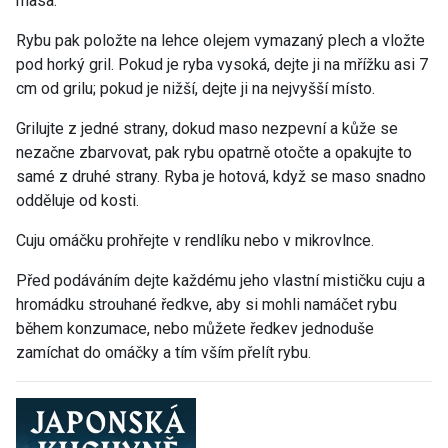
masa.
Rybu pak položte na lehce olejem vymazaný plech a vložte
pod horký gril. Pokud je ryba vysoká, dejte ji na mřížku asi 7
cm od grilu; pokud je nižší, dejte ji na nejvyšší místo.
Grilujte z jedné strany, dokud maso nezpevní a kůže se
nezačne zbarvovat, pak rybu opatrně otočte a opakujte to
samé z druhé strany. Ryba je hotová, když se maso snadno
odděluje od kosti.
Cuju omáčku prohřejte v rendlíku nebo v mikrovlnce.
Před podáváním dejte každému jeho vlastní mističku cuju a
hromádku strouhané ředkve, aby si mohli namáčet rybu
během konzumace, nebo můžete ředkev jednoduše
zamíchat do omáčky a tím vším přelít rybu.