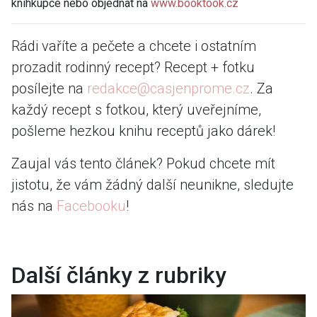
knihkupce nebo objednat na
www.booktook.cz
Rádi vaříte a pečete a chcete i ostatním
prozadit rodinný recept? Recept + fotku
posílejte na
redakce@casjenprome.cz
. Za
každý recept s fotkou, který uveřejníme,
pošleme hezkou knihu receptů jako dárek!
Zaujal vás tento článek? Pokud chcete mít
jistotu, že vám žádný další neunikne, sledujte
nás na
Facebooku
!
Další články z rubriky