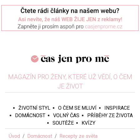
MAGAZÍN PRO ŽENY, KTERÉ UŽ VĚDÍ, O ČEM
JE ŽIVOT
ŽIVOTNÍ STYL
O ČEM SE MLUVÍ
INSPIRACE
DOMÁCNOST
VOLNÝ ČAS
PŘÍBĚHY ZE ŽIVOTA
SOUTĚŽE
KVÍZY
Úvod
Domácnost
Recepty ze světa