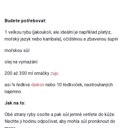
Budete potřebovat:
1 velkou rybu (jakoukoli, ale ideální je například platýz,
mořský jazyk nebo kambala), očištěnou a zbavenou šupin
mořskou sůl
olej na vymazání
200 až 300 ml omáčky
cuju
asi ¼ ředkve
daikon
nebo 10 ředkviček, nastrouhaných
najemno
Jak na to:
Obě strany ryby osolte a pak sůl jemně vetřete do kůže.
Nechte ji hodinu odpočívat, aby mohla sůl proniknout do