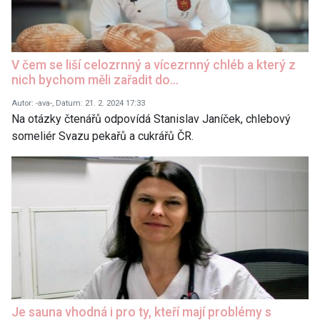
V čem se liší celozrnný a vícezrnný chléb a který z
nich bychom měli zařadit do…
Autor: -ava-, Datum: 21. 2. 2024 17:33
Na otázky čtenářů odpovídá Stanislav Janíček, chlebový
someliér Svazu pekařů a cukrářů ČR.
Je sauna vhodná i pro ty, kteří mají problémy s