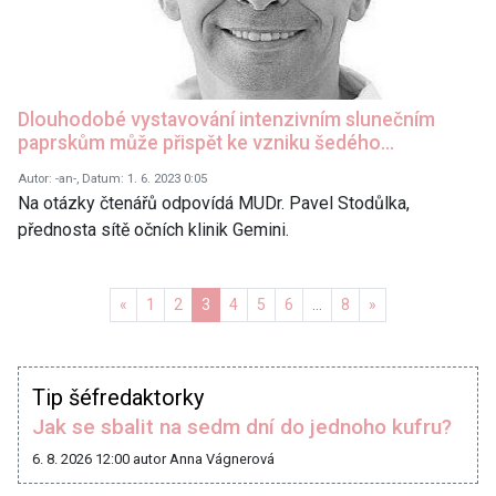
Dlouhodobé vystavování intenzivním slunečním
paprskům může přispět ke vzniku šedého…
Autor: -an-, Datum: 1. 6. 2023 0:05
Na otázky čtenářů odpovídá MUDr. Pavel Stodůlka,
přednosta sítě očních klinik Gemini.
Předchozí
Další
«
1
2
3
4
5
6
…
8
»
Tip šéfredaktorky
Jak se sbalit na sedm dní do jednoho kufru?
6. 8. 2026 12:00
autor Anna Vágnerová