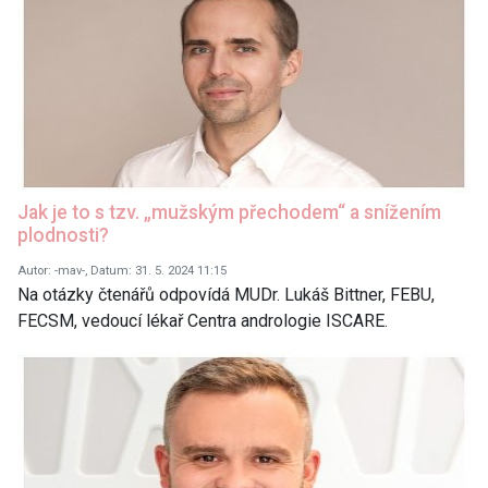
Jak je to s tzv. „mužským přechodem“ a snížením
plodnosti?
Autor: -mav-, Datum: 31. 5. 2024 11:15
Na otázky čtenářů odpovídá MUDr. Lukáš Bittner, FEBU,
FECSM, vedoucí lékař Centra andrologie ISCARE.