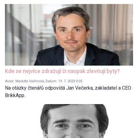
Kde se nejvíce zdražují či naopak zlevňují byty?
Autor: Markéta Vavřinová, Datum: 19. 7. 2023 0:05
Na otázky čtenářů odpovídá Jan Večerka, zakladatel a CEO
BrikkApp.