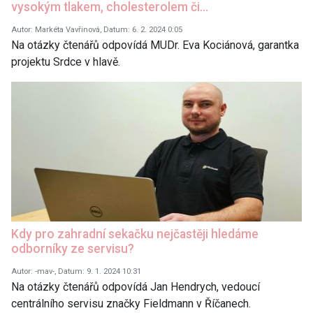
vysokým tlakem, cholesterolem či…
Autor: Markéta Vavřinová, Datum: 6. 2. 2024 0:05
Na otázky čtenářů odpovídá MUDr. Eva Kociánová, garantka
projektu Srdce v hlavě.
Kdy pro zahradní sekačku nejčastěji hledáme
odborníky ze servisu?
Autor: -mav-, Datum: 9. 1. 2024 10:31
Na otázky čtenářů odpovídá Jan Hendrych, vedoucí
centrálního servisu značky Fieldmann v Říčanech.