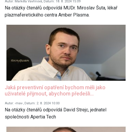
Autor: Markéta Vavřinová, Datum: 18. 8. 2024 15:09
Na otázky čtenářů odpovídá MUDr. Miroslav Šuta, lékař
plazmaferetického centra Amber Plasma.
Jaká preventivní opatření bychom měli jako
uživatelé přijmout, abychom předešli…
Autor: -mav-, Datum: 2. 8. 2024 10:00
Na otázky čtenářů odpovídá David Strejc, jednatel
společnosti Apertia Tech