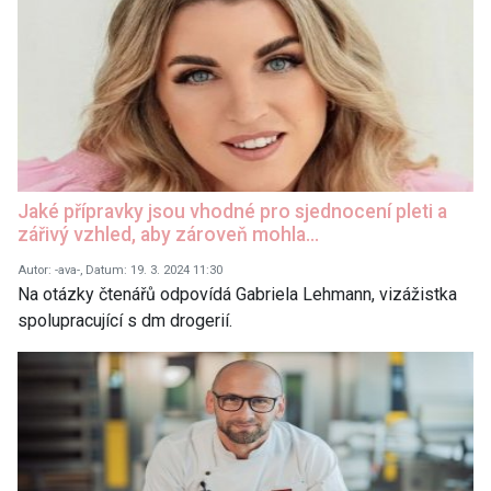
Jaké přípravky jsou vhodné pro sjednocení pleti a
zářivý vzhled, aby zároveň mohla…
Autor: -ava-, Datum: 19. 3. 2024 11:30
Na otázky čtenářů odpovídá Gabriela Lehmann, vizážistka
spolupracující s dm drogerií.