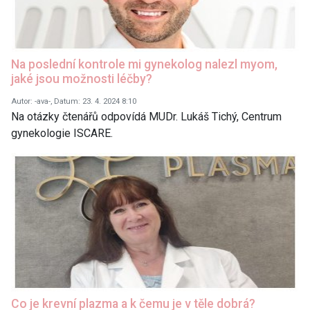
Na poslední kontrole mi gynekolog nalezl myom,
jaké jsou možnosti léčby?
Autor: -ava-, Datum: 23. 4. 2024 8:10
Na otázky čtenářů odpovídá MUDr. Lukáš Tichý, Centrum
gynekologie ISCARE.
Co je krevní plazma a k čemu je v těle dobrá?