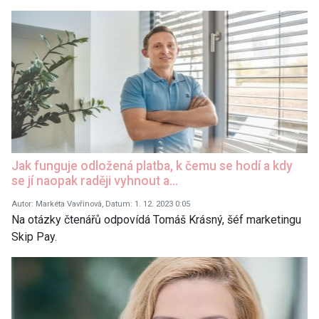
Jak funguje odložená platba, k čemu se hodí a kdy
se jí naopak raději vyhnout a…
Autor: Markéta Vavřinová, Datum: 1. 12. 2023 0:05
Na otázky čtenářů odpovídá Tomáš Krásný, šéf marketingu
Skip Pay.