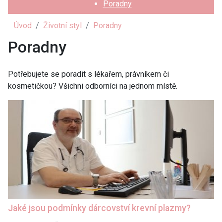
Poradny
Úvod
Životní styl
Poradny
Poradny
Potřebujete se poradit s lékařem, právníkem či
kosmetičkou? Všichni odborníci na jednom místě.
Jaké jsou podmínky dárcovství krevní plazmy?