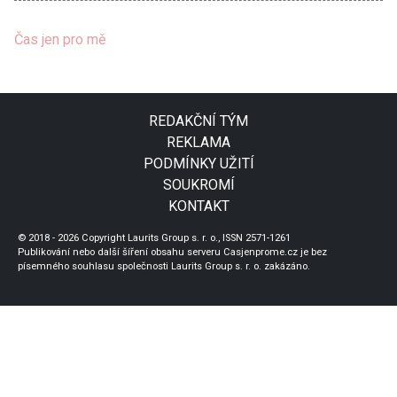
Čas jen pro mě
REDAKČNÍ TÝM
REKLAMA
PODMÍNKY UŽITÍ
SOUKROMÍ
KONTAKT
© 2018 - 2026 Copyright Laurits Group s. r. o., ISSN 2571-1261
Publikování nebo další šíření obsahu serveru Casjenprome.cz je bez
písemného souhlasu společnosti Laurits Group s. r. o. zakázáno.