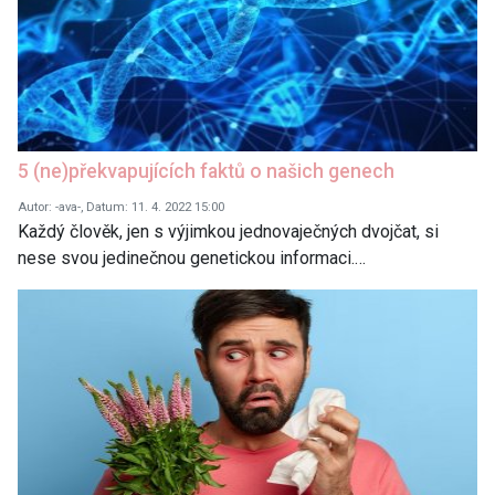
5 (ne)překvapujících faktů o našich genech
Autor: -ava-, Datum: 11. 4. 2022 15:00
Každý člověk, jen s výjimkou jednovaječných dvojčat, si
nese svou jedinečnou genetickou informaci.…