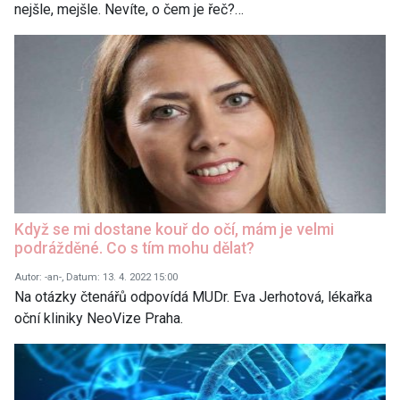
nejšle, mejšle. Nevíte, o čem je řeč?…
Když se mi dostane kouř do očí, mám je velmi
podrážděné. Co s tím mohu dělat?
Autor: -an-, Datum: 13. 4. 2022 15:00
Na otázky čtenářů odpovídá MUDr. Eva Jerhotová, lékařka
oční kliniky NeoVize Praha.