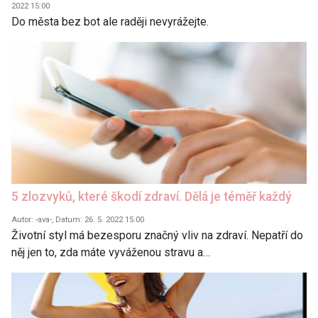
2022 15:00
Do města bez bot ale raději nevyrážejte.
5 zlozvyků, které škodí zdraví. Dělá je téměř každý
Autor: -ava-, Datum: 26. 5. 2022 15:00
Životní styl má bezesporu značný vliv na zdraví. Nepatří do
něj jen to, zda máte vyváženou stravu a…