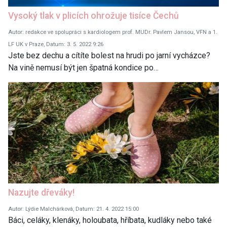
Vysoký tlak v plicích ohrožuje tisíce Čechů
Autor: redakce ve spolupráci s kardiologem prof. MUDr. Pavlem Jansou, VFN a 1.
LF UK v Praze, Datum: 3. 5. 2022 9:26
Jste bez dechu a cítíte bolest na hrudi po jarní vycházce?
Na vině nemusí být jen špatná kondice po…
Nazujte dřeváky!
Autor: Lýdie Malchárková, Datum: 21. 4. 2022 15:00
Báci, celáky, klenáky, holoubata, hříbata, kudláky nebo také