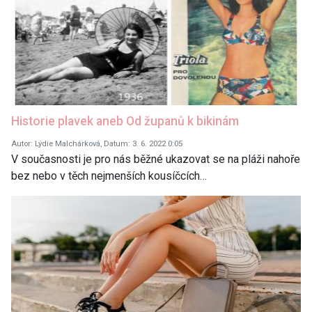
Historie plavek aneb Od županů k bikinám
Autor: Lýdie Malchárková, Datum: 3. 6. 2022 0:05
V současnosti je pro nás běžné ukazovat se na pláži nahoře
bez nebo v těch nejmenších kousíčcích…