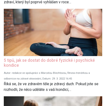
zdraví, který byl poprvé vyhlášen v roce…
5 tipů, jak se dostat do dobré fyzické i psychické
kondice
Autor: redakce ve spolupráci s Marcelou Blechtovou, fitness trenérkou a
odbornice na zdravé stravování, Datum: 29. 3. 2022 16:45
Říká se, že ve zdravém těle je zdravý duch. Pokud jste se
rozhodli, že něco uděláte s vaší kondicí,…