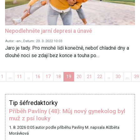
Nepodlehněte jarní depresi a únavě
Autor: -an-, Datum: 23. 3. 2022 10:03
Jaro je tady. Pro mnohé lidi konečně, neboť chladné dny a
dlouhé noci se zdají bez konce a touha po…
edchozí
1
…
11
…
16
17
18
19
20
21
22
…
30
…
39
Tip šéfredaktorky
Příběh Pavlíny (48): Můj nový gynekolog byl
muž z psí louky
1. 8. 2026 0:05
autor podle příběhu Pavlíny M. napsala Alžběta
Morávková