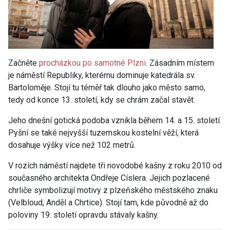
Začněte
procházkou po samotné Plzni
. Zásadním místem
je náměstí Republiky, kterému dominuje katedrála sv.
Bartoloměje. Stojí tu téměř tak dlouho jako město samo,
tedy od konce 13. století, kdy se chrám začal stavět.
Jeho dnešní gotická podoba vznikla během 14. a 15. století.
Pyšní se také nejvyšší tuzemskou kostelní věží, která
dosahuje výšky více než 102 metrů.
V rozích náměstí najdete tři novodobé kašny z roku 2010 od
současného architekta Ondřeje Císlera. Jejich pozlacené
chrliče symbolizují motivy z plzeňského městského znaku
(Velbloud, Anděl a Chrtice). Stojí tam, kde původně až do
poloviny 19. století opravdu stávaly kašny.