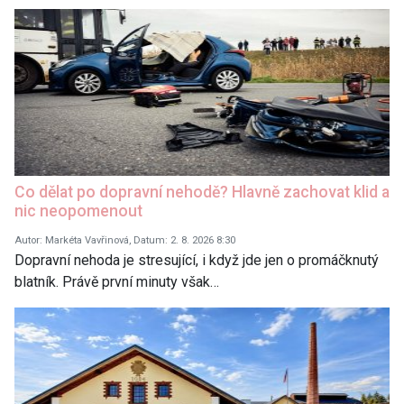
Co dělat po dopravní nehodě? Hlavně zachovat klid a
nic neopomenout
Autor: Markéta Vavřinová, Datum: 2. 8. 2026 8:30
Dopravní nehoda je stresující, i když jde jen o promáčknutý
blatník. Právě první minuty však…