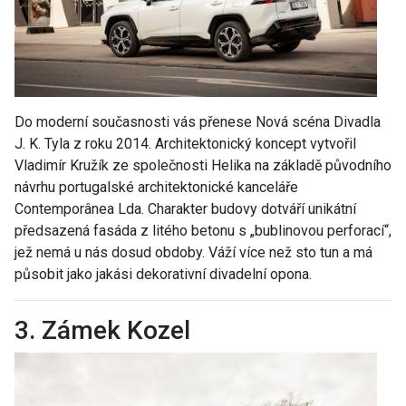
Do moderní současnosti vás přenese Nová scéna Divadla
J. K. Tyla z roku 2014. Architektonický koncept vytvořil
Vladimír Kružík ze společnosti Helika na základě původního
návrhu portugalské architektonické kanceláře
Contemporânea Lda. Charakter budovy dotváří unikátní
předsazená fasáda z litého betonu s „bublinovou perforací“,
jež nemá u nás dosud obdoby. Váží více než sto tun a má
působit jako jakási dekorativní divadelní opona.
3. Zámek Kozel