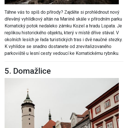
Táhne vás to spíš do přírody? Zajděte si prohlédnout nový
dřevěný vyhlídkový altán na Mariině skále v přírodním parku
Kornatický potok nedaleko zámku Kozel a hradu Lopata. Je
replikou historického objektu, který v místě dříve stával. V
okolních lesích je řada turistických tras i dvě naučné stezky.
K vyhlídce se snadno dostanete od zrevitalizovaného
parkoviště u lesní cesty vedoucí ke Kornatickému rybníku.
5. Domažlice