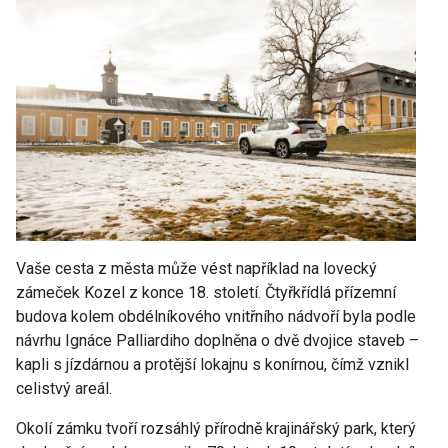
Vaše cesta z města může vést například na lovecký
zámeček Kozel z konce 18. století. Čtyřkřídlá přízemní
budova kolem obdélníkového vnitřního nádvoří byla podle
návrhu Ignáce Palliardiho doplněna o dvě dvojice staveb –
kapli s jízdárnou a protější lokajnu s konírnou, čímž vznikl
celistvý areál.
Okolí zámku tvoří rozsáhlý přírodně krajinářský park, který