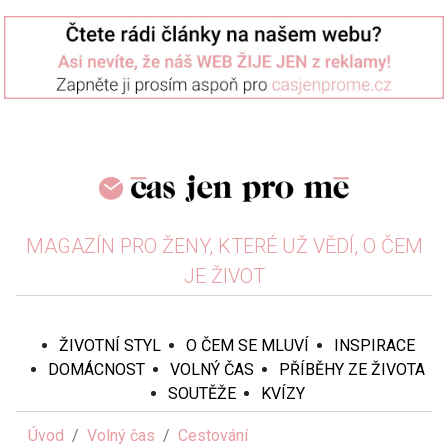
MAGAZÍN PRO ŽENY, KTERÉ UŽ VĚDÍ, O ČEM
JE ŽIVOT
ŽIVOTNÍ STYL
O ČEM SE MLUVÍ
INSPIRACE
DOMÁCNOST
VOLNÝ ČAS
PŘÍBĚHY ZE ŽIVOTA
SOUTĚŽE
KVÍZY
Úvod
Volný čas
Cestování