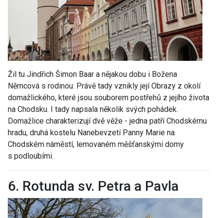
Žil tu Jindřich Šimon Baar a nějakou dobu i Božena
Němcová s rodinou. Právě tady vznikly její Obrazy z okolí
domažlického, které jsou souborem postřehů z jejího života
na Chodsku. I tady napsala několik svých pohádek.
Domažlice charakterizují dvě věže - jedna patří Chodskému
hradu, druhá kostelu Nanebevzetí Panny Marie na
Chodském náměstí, lemovaném měšťanskými domy
s podloubími.
6. Rotunda sv. Petra a Pavla