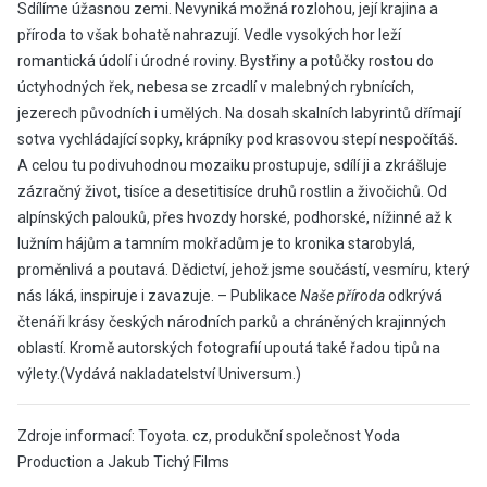
Sdílíme úžasnou zemi. Nevyniká možná rozlohou, její krajina a
příroda to však bohatě nahrazují. Vedle vysokých hor leží
romantická údolí i úrodné roviny. Bystřiny a potůčky rostou do
úctyhodných řek, nebesa se zrcadlí v malebných rybnících,
jezerech původních i umělých. Na dosah skalních labyrintů dřímají
sotva vychládající sopky, krápníky pod krasovou stepí nespočítáš.
A celou tu podivuhodnou mozaiku prostupuje, sdílí ji a zkrášluje
zázračný život, tisíce a desetitisíce druhů rostlin a živočichů. Od
alpínských palouků, přes hvozdy horské, podhorské, nížinné až k
lužním hájům a tamním mokřadům je to kronika starobylá,
proměnlivá a poutavá. Dědictví, jehož jsme součástí, vesmíru, který
nás láká, inspiruje i zavazuje. – Publikace
Naše příroda
odkrývá
čtenáři krásy českých národních parků a chráněných krajinných
oblastí. Kromě autorských fotografií upoutá také řadou tipů na
výlety.(Vydává nakladatelství Universum.)
Zdroje informací: Toyota. cz, produkční společnost Yoda
Production a Jakub Tichý Films