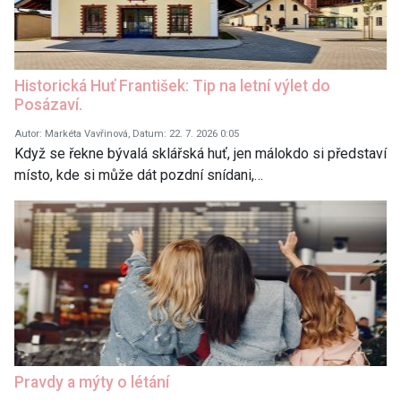
Historická Huť František: Tip na letní výlet do
Posázaví.
Autor: Markéta Vavřinová, Datum: 22. 7. 2026 0:05
Když se řekne bývalá sklářská huť, jen málokdo si představí
místo, kde si může dát pozdní snídani,…
Pravdy a mýty o létání