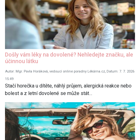
Došly vám léky na dovolené? Nehledejte značku, ale
účinnou látku
Autor: Mgr. Pavla Horáková, vedoucí online poradny Lékárna.cz, Datum: 7. 7. 2026
15:49
Stačí horečka u dítěte, náhlý průjem, alergická reakce nebo
bolest a z letní dovolené se může stát…