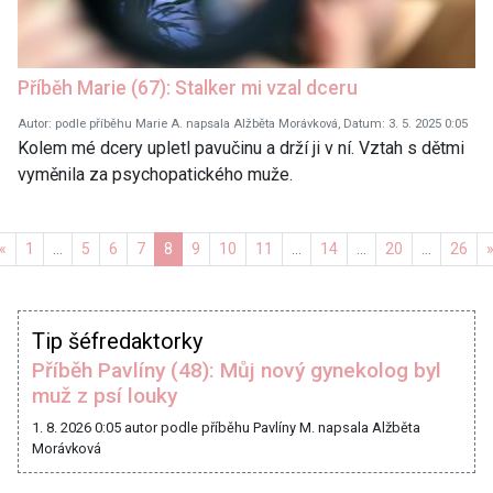
Příběh Marie (67): Stalker mi vzal dceru
Autor: podle příběhu Marie A. napsala Alžběta Morávková, Datum: 3. 5. 2025 0:05
Kolem mé dcery upletl pavučinu a drží ji v ní. Vztah s dětmi
vyměnila za psychopatického muže.
Předchozí
«
1
…
5
6
7
8
9
10
11
…
14
…
20
…
26
Tip šéfredaktorky
Příběh Pavlíny (48): Můj nový gynekolog byl
muž z psí louky
1. 8. 2026 0:05
autor podle příběhu Pavlíny M. napsala Alžběta
Morávková