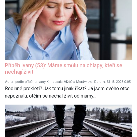
Příběh Ivany (53): Máme smůlu na chlapy, kteří se
nechají živit
Autor: podle příběhu Ivany K. napsala Alžběta Morávková, Datum: 31. 5. 2025 0:05
Rodinné prokletí? Jak tomu jinak říkat? Já jsem svého otce
nepoznala, otčím se nechal živit od mámy…