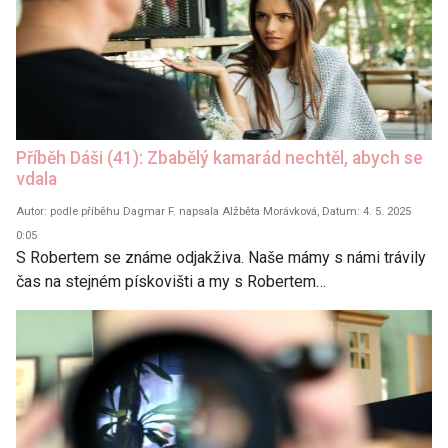
Příběh Dáši (41): Zbabělý kamarád nechtěl, abych se
vdala
Autor: podle příběhu Dagmar F. napsala Alžběta Morávková, Datum: 4. 5. 2025
0:05
S Robertem se známe odjakživa. Naše mámy s námi trávily
čas na stejném pískovišti a my s Robertem…