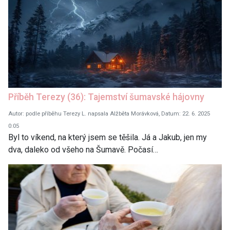
Příběh Terezy (36): Tajemství šumavské hájovny
Autor: podle příběhu Terezy L. napsala Alžběta Morávková, Datum: 22. 6. 2025
0:05
Byl to víkend, na který jsem se těšila. Já a Jakub, jen my
dva, daleko od všeho na Šumavě. Počasí…