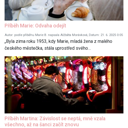
Příběh Marie: Odvaha odejít
Autor: podle příběhu Marie B. napsala Alžběta Morávková, Datum: 21. 6. 2025 0:05
„Byla zima roku 1953, kdy Marie, mladá žena z malého
českého městečka, stála uprostřed svého…
Příběh Martina: Závislost se neptá, mně vzala
všechno, až na šanci začít znovu