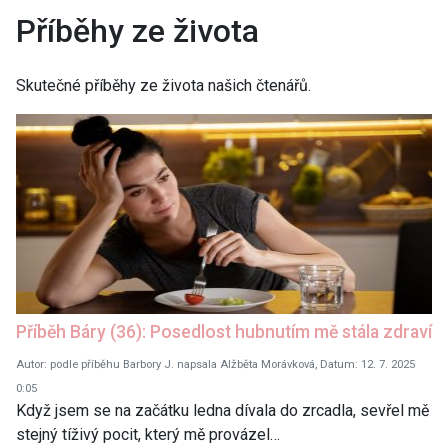
Příběhy ze života
Skutečné příběhy ze života našich čtenářů.
Příběh Báry (36): Posedlost hubnutím mě stála zdraví
Autor: podle příběhu Barbory J. napsala Alžběta Morávková, Datum: 12. 7. 2025
0:05
Když jsem se na začátku ledna dívala do zrcadla, sevřel mě
stejný tíživý pocit, který mě provázel…