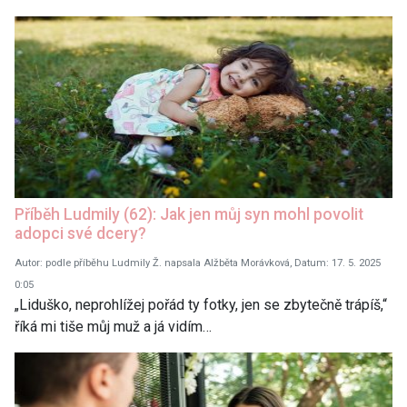
Příběh Ludmily (62): Jak jen můj syn mohl povolit
adopci své dcery?
Autor: podle příběhu Ludmily Ž. napsala Alžběta Morávková, Datum: 17. 5. 2025
0:05
„Liduško, neprohlížej pořád ty fotky, jen se zbytečně trápíš,“
říká mi tiše můj muž a já vidím…