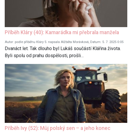
Příběh Kláry (40): Kamarádka mi přebrala manžela
Autor: podle příběhu Kláry S. napsala Alžběta Morávková, Datum: 5. 7. 2025 0:05
Dvanáct let. Tak dlouho byl Lukáš součástí Klářina života.
Byli spolu od prahu dospělosti, prošli…
Příběh Ivy (52): Můj polský sen – a jeho konec