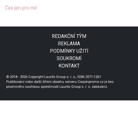
Čas jen pro mě
REDAKČNÍ TÝM
REKLAMA
PODMÍNKY UŽITÍ
SOUKROMÍ
KONTAKT
© 2018 - 2026 Copyright Laurits Group s. r. o., ISSN 2571-1261
Publikování nebo další šíření obsahu serveru Casjenprome.cz je bez
písemného souhlasu společnosti Laurits Group s. r. o. zakázáno.