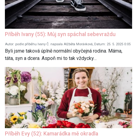
Příběh Ivany (55): Můj syn spáchal sebevraždu
Autor: podle příběhu Ivany Č. napsala Alžběta Morávková, Datum: 25. 5. 2025 0:05
Byli jsme taková úplně normální obyčejná rodina. Máma,
táta, syn a dcera. Aspoň mi to tak vždycky…
Příběh Evy (52): Kamarádka mě okradla