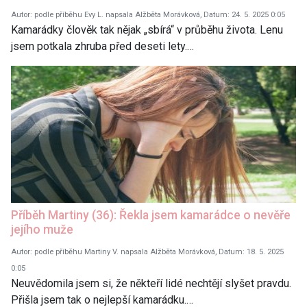
Autor: podle příběhu Evy L. napsala Alžběta Morávková, Datum: 24. 5. 2025 0:05
Kamarádky člověk tak nějak „sbírá“ v průběhu života. Lenu
jsem potkala zhruba před deseti lety.…
Příběh Martiny (36): Řekla jsem kamarádce o nevěře
jejího muže
Autor: podle příběhu Martiny V. napsala Alžběta Morávková, Datum: 18. 5. 2025
0:05
Neuvědomila jsem si, že někteří lidé nechtějí slyšet pravdu.
Přišla jsem tak o nejlepší kamarádku.…