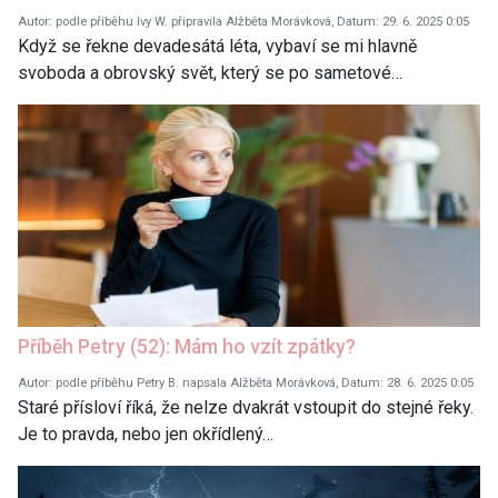
Autor: podle příběhu Ivy W. připravila Alžběta Morávková, Datum: 29. 6. 2025 0:05
Když se řekne devadesátá léta, vybaví se mi hlavně
svoboda a obrovský svět, který se po sametové…
Příběh Petry (52): Mám ho vzít zpátky?
Autor: podle příběhu Petry B. napsala Alžběta Morávková, Datum: 28. 6. 2025 0:05
Staré přísloví říká, že nelze dvakrát vstoupit do stejné řeky.
Je to pravda, nebo jen okřídlený…