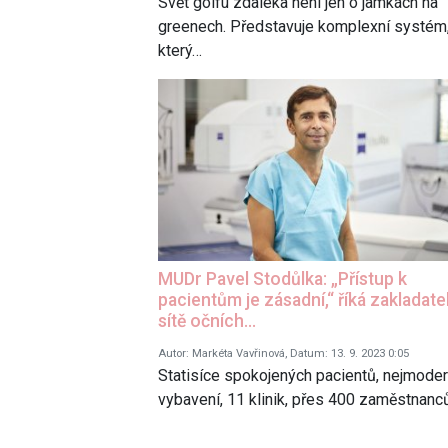
Svět golfu zdaleka není jen o jamkách na
greenech. Představuje komplexní systém
který…
MUDr Pavel Stodůlka: „Přístup k
pacientům je zásadní,“ říká zakladate
sítě očních…
Autor: Markéta Vavřinová, Datum: 13. 9. 2023 0:05
Statisíce spokojených pacientů, nejmoder
vybavení, 11 klinik, přes 400 zaměstnanc