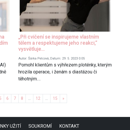
na
„Při cvičení se inspirujeme vlastním
idím
tělem a respektujeme jeho reakci,“
vysvětluje…
Autor: Šárka Pelcová, Datum: 29. 5. 2023 0:05
 AI)
Pomohl klientům s výhřezem ploténky, kterým
dně
hrozila operace, i ženám s diastázou či
těhotným.…
Další
5
6
7
8
…
12
…
15
»
NKY UŽITÍ
SOUKROMÍ
KONTAKT