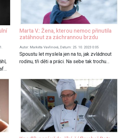
ulní
Marta V.: Žena, kterou nemoc přinutila
zatáhnout za záchrannou brzdu
1.
Autor: Markéta Vavřinová, Datum: 25. 10. 2023 0:05
Spoustu let myslela jen na to, jak zvládnout
áhl,
rodinu, tři děti a práci. Na sebe tak trochu…
raf…