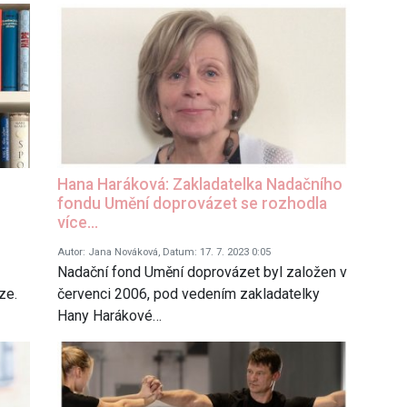
Hana Haráková: Zakladatelka Nadačního
fondu Umění doprovázet se rozhodla
více…
Autor: Jana Nováková, Datum: 17. 7. 2023 0:05
Nadační fond Umění doprovázet byl založen v
ze.
červenci 2006, pod vedením zakladatelky
Hany Harákové…