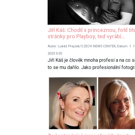
Jiří Káš: Chodil s princeznou, fotil tit
stránky pro Playboy, teď vyrábí…
Autor: Lukáš Prejzek/CZECH NEWS CENTER, Datum: 1. 1
2023 0:05
Jiří Káš je člověk mnoha profesí a na co s
to se mu dařilo. Jako profesionální fotog