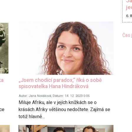
Ja
je
6. 
Čas 
ka
„Jsem chodící paradox,“ říká o sobě
spisovatelka Hana Hindráková
Autor: Jana Nováková, Datum: 14. 12. 2023 0:05
Miluje Afriku, ale v jejích knížkách se o
oce
krásách Afriky většinou nedočtete. Zajímá se
totiž hlavně…