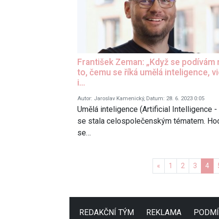
František Zeman: „Když se podívám 
to, čemu se říká umělá inteligence, v
i…
Autor: Jaroslav Kamenický, Datum: 28. 6. 2023 0:05
Umělá inteligence (Artificial Intelligence -
se stala celospolečenským tématem. Ho
se…
Předchozí
«
1
2
3
4
REDAKČNÍ TÝM
REKLAMA
PODMÍ