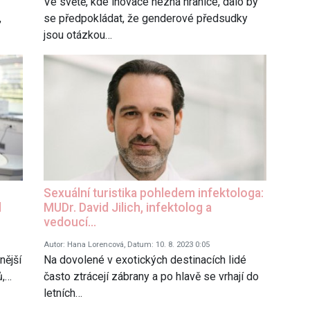
Ve světě, kde inovace nezná hranice, dalo by
,
se předpokládat, že genderové předsudky
jsou otázkou…
Sexuální turistika pohledem infektologa:
l
MUDr. David Jilich, infektolog a
vedoucí…
Autor: Hana Lorencová, Datum: 10. 8. 2023 0:05
nější
Na dovolené v exotických destinacích lidé
ů,…
často ztrácejí zábrany a po hlavě se vrhají do
letních…