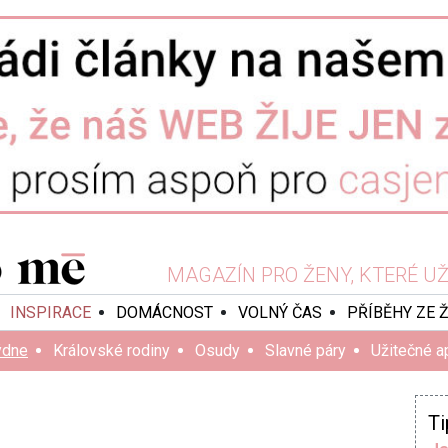
MAGAZÍN PRO ŽENY, KTERÉ UŽ 
INSPIRACE
DOMÁCNOST
VOLNÝ ČAS
PŘÍBĚHY ZE 
ýdne
Královské rodiny
Osudy
Slavné páry
Užitečné a
Ti