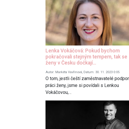
Lenka Vokáčová: Pokud bychom
pokračovali stejným tempem, tak se
ženy v Česku dočkají…
Autor: Markéta Vavřinová, Datum: 30. 11. 2023 0:05
O tom, jestli čeští zaměstnavatelé podporu
práci ženy, jsme si povídali s Lenkou
Vokáčovou,…