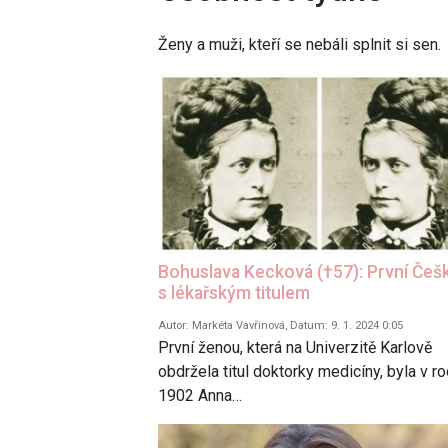
Ženy a muži, kteří se nebáli splnit si sen.
Bohuslava Kecková (†57): První Češ
s lékařským titulem
Autor: Markéta Vavřinová, Datum: 9. 1. 2024 0:05
První ženou, která na Univerzitě Karlově
obdržela titul doktorky medicíny, byla v r
1902 Anna…