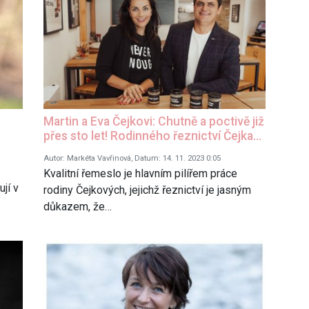
Martin a Eva Čejkovi: Chutně a poctivě již
přes sto let! Rodinného řeznictví Čejka…
Autor: Markéta Vavřinová, Datum: 14. 11. 2023 0:05
Kvalitní řemeslo je hlavním pilířem práce
jí v
rodiny Čejkových, jejichž řeznictví je jasným
důkazem, že…