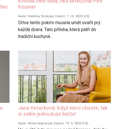
Knedlík není věda, říká šéfkuchař Petr
lter
Kosiner
Autor: Kateřina Šimková, Datum: 1. 10. 2023 0:05
Dříve tento pokrm musela umět uvařit prý
každá dcera. Tato příloha, která patří do
tradiční kuchyně…
do
Jana Večerková: Když něco chcete, tak
si zatím jednoduše běžte!
Autor: Anna Vágnerová, Datum: 19. 9. 2023 0:05