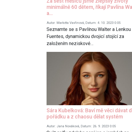
Za šest měsíců jsme zlepšily životy
minimálně 60 dětem, říkají Pavlína Wa
a…
Autor: Markéta Vavřinová, Datum: 4. 10. 2023 0:05
Seznamte se s Pavlínou Walter a Lenkou
Fuentes, dynamickou dvojicí stojící za
založením neziskové…
Sára Kubelková: Baví mě věci dávat 
pořádku a z chaosu dělat systém
Autor: Jana Nováková, Datum: 26. 9. 2023 0:05