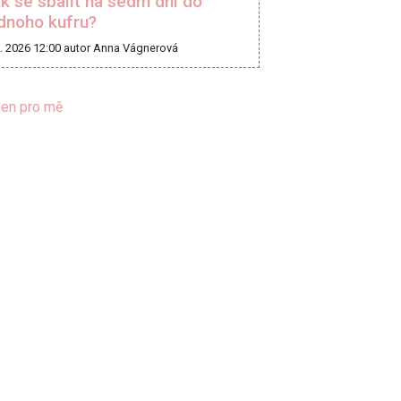
k se sbalit na sedm dní do
dnoho kufru?
8. 2026 12:00
autor Anna Vágnerová
jen pro mě