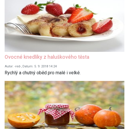
Ovocné knedlíky z haluškového těsta
Autor: -red-, Datum: 5. 9. 2018 14:24
Rychlý a chutný oběd pro malé i velké.