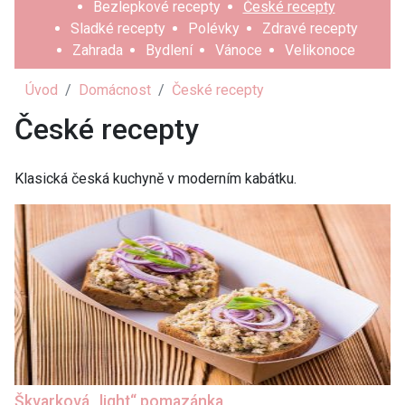
Bezlepkové recepty
České recepty
Sladké recepty
Polévky
Zdravé recepty
Zahrada
Bydlení
Vánoce
Velikonoce
Úvod
Domácnost
České recepty
České recepty
Klasická česká kuchyně v moderním kabátku.
Škvarková „light“ pomazánka