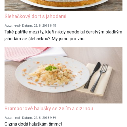
Šlehačkový dort s jahodami
Autor: -red-, Datum: 25. 8. 2018 8:45
Také patříte mezi ty, kteří nikdy neodolají čerstvým sladkým
jahodám se šlehačkou? My jsme pro vás…
Bramborové halušky se zelím a cizrnou
Autor: -red-, Datum: 24. 8. 2018 9:39
Cizrna dodá haluškám šmrnc!