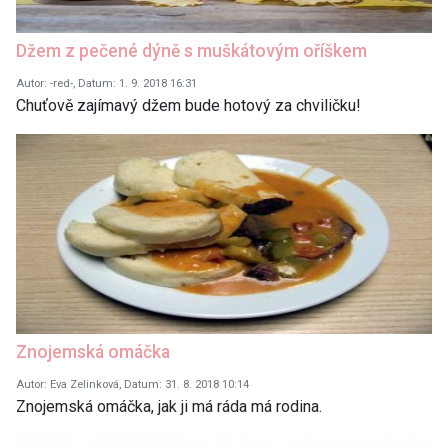
Džem z pečené dýně s muškátovým oříškem
Autor: -red-, Datum: 1. 9. 2018 16:31
Chuťově zajímavý džem bude hotový za chviličku!
Znojemská omáčka
Autor: Eva Zelinková, Datum: 31. 8. 2018 10:14
Znojemská omáčka, jak ji má ráda má rodina.