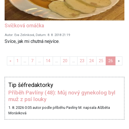
Svíčková omáčka
Autor: Eva Zelinková, Datum: 8. 8. 2018 21:19
Svíce, jak mi chutná nejvíce.
Předchozí
Další
«
1
…
7
…
14
…
20
…
23
24
25
26
»
Tip šéfredaktorky
Příběh Pavlíny (48): Můj nový gynekolog byl
muž z psí louky
1. 8. 2026 0:05
autor podle příběhu Pavlíny M. napsala Alžběta
Morávková